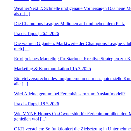
WeatherNext 2: Schnelle und genaue Vorhersagen Das neue Mode
als d [...]
Die Champions League: Millionen auf und neben dem Platz
Praxis-Tipps | 26.5.2026
Die wahren Giganten: Marktwerte der Champions-League-Clubs V
nich [...]
Erfolgreiches Marketing für Startups: Kreative Strategien zu
Marketing & Kommunikation | 15.3.2025
Ein vielversprechendes Jungunternehmen muss potenzielle Kund
alle [...]
Wird Alleineigentum bei Ferienhäusern zum Auslaufmodell?
Praxis-Tipps | 18.5.2026
Wie MYNE Homes Co-Ownership für Ferienimmobilien den Markt
genießen wol [...]
OKR verstehen: So funktioniert die Zielsetzung in Unternehm