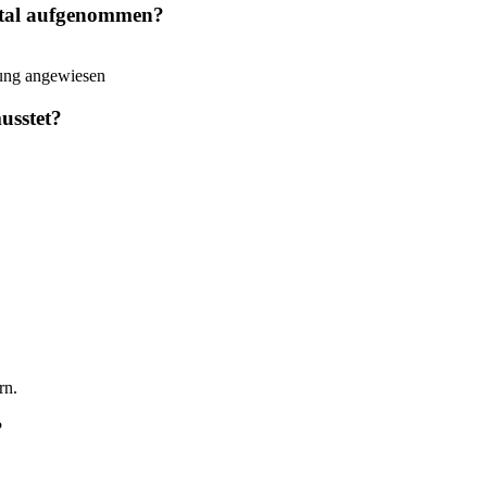
pital aufgenommen?
erung angewiesen
usstet?
rn.
?