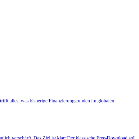
fft alles, was bisherige Finanzierungsrunden im globalen
 verschärft. Das Ziel ist klar: Der klassische Free-Download soll