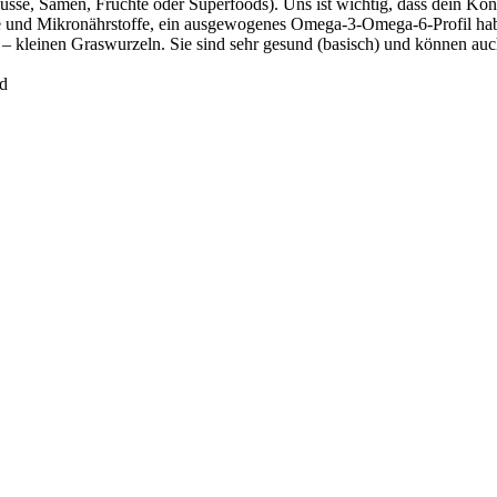
se, Samen, Früchte oder Superfoods). Uns ist wichtig, dass dein Konfe
ne und Mikronährstoffe, ein ausgewogenes Omega-3-Omega-6-Profil hab
– kleinen Graswurzeln. Sie sind sehr gesund (basisch) und können au
ld