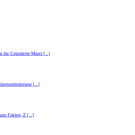
ie Gründerin Marei [...]
nenoptimierung [...]
s Fakten, Z [...]