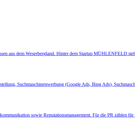
sen aus dem Weserbergland. Hinter dem Startup MÜHLENFELD steht d
p-Erstellung, Suchmaschinenwerbung (Google Ads, Bing Ads), Suchmaschi
kommunikation sowie Reputationsmanagement. Für die PR zählen für un