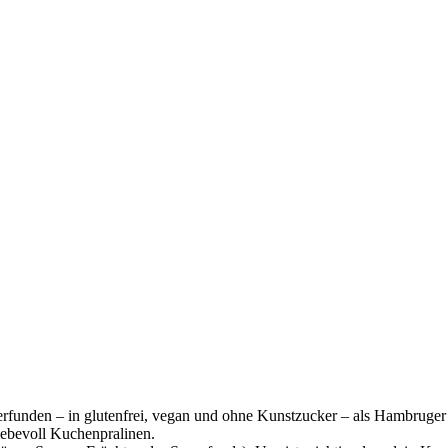
erfunden – in glutenfrei, vegan und ohne Kunstzucker – als Hambruge
iebevoll Kuchenpralinen.