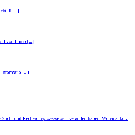
ht di [...]
auf von Immo [...]
nformatio [...]
 Such- und Rechercheprozesse sich verändert haben. Wo einst kurz