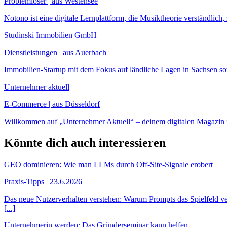
Problemlöser | aus Westensee
Notono ist eine digitale Lernplattform, die Musiktheorie verständlich, 
Studinski Immobilien GmbH
Dienstleistungen | aus Auerbach
Immobilien-Startup mit dem Fokus auf ländliche Lagen in Sachsen sow
Unternehmer aktuell
E-Commerce | aus Düsseldorf
Willkommen auf „Unternehmer Aktuell“ – deinem digitalen Magazin fü
Könnte dich auch interessieren
GEO dominieren: Wie man LLMs durch Off-Site-Signale erobert
Praxis-Tipps | 23.6.2026
Das neue Nutzerverhalten verstehen: Warum Prompts das Spielfeld v
[...]
Unternehmerin werden: Das Gründerseminar kann helfen