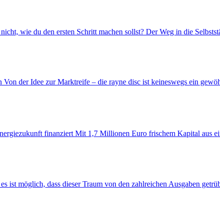
cht, wie du den ersten Schritt machen sollst? Der Weg in die Selbststä
n Von der Idee zur Marktreife – die rayne disc ist keineswegs ein gewöhn
nergiezukunft finanziert Mit 1,7 Millionen Euro frischem Kapital aus 
 es ist möglich, dass dieser Traum von den zahlreichen Ausgaben getrüb