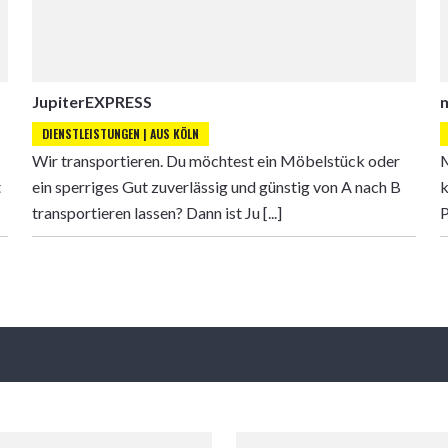
JupiterEXPRESS
DIENSTLEISTUNGEN | AUS KÖLN
Wir transportieren. Du möchtest ein Möbelstück oder
M
t
ein sperriges Gut zuverlässig und günstig von A nach B
k
transportieren lassen? Dann ist Ju [...]
P