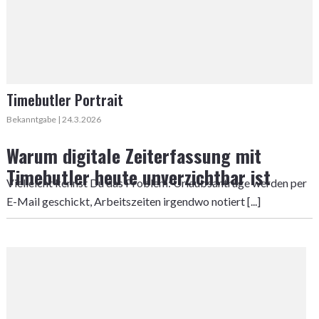
Timebutler Portrait
Bekanntgabe | 24.3.2026
Warum digitale Zeiterfassung mit
Timebutler heute unverzichtbar ist
Vielleicht kennst Du das Problem: Urlaubsanträge werden per
E-Mail geschickt, Arbeitszeiten irgendwo notiert [...]