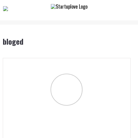
bloged