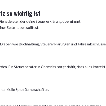
z so wichtig ist
 Dienstleister, der deine Steuererklärung übernimmt.
ner Seite haben solltest:
fgaben wie Buchhaltung, Steuererklärungen und Jahresabschlüsse
rden. Ein Steuerberater in Chemnitz sorgt dafür, dass alles korrekt
inanzielle Spielräume schaffen.
ng deines Startups unterstützen, indem er dir hilft, die richtigen