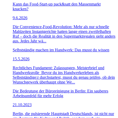
Kann das Food-Start-up pack&satt den Massenmarkt
knacken?
9.6.2026
Die Convenience-Food-Revolution: Mehr als nur schnelle
Mahlzeiten Instantgerichte hatten lange einen zweifelhaften
Ruf – doch die Realität in den Supermarktregalen sieht anders
aus. Jedes Jahr wä...
Selbstständig machen im Handwerk: Das musst du wissen
15.5.2026
Rechtliches Fundament: Zulassungen, Meisterbrief und
Handwerksrolle Bevor du ins Handwerkerleben als
Selbstständige:r durchstartest, musst du genau prüfen, ob dein
Wunschgewerk überhaupt ohne We...
Die Bedeutung der Büroreinigung in Berlin: Ein sauberes
Arbeitsumfeld für mehr Erfolg
21.10.2023
Berlin, die pulsierende Hauptstadt Deutschlands, ist nicht nur