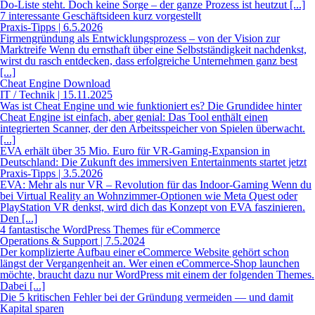
Do-Liste steht. Doch keine Sorge – der ganze Prozess ist heutzut [...]
7 interessante Geschäftsideen kurz vorgestellt
Praxis-Tipps | 6.5.2026
Firmengründung als Entwicklungsprozess – von der Vision zur
Marktreife Wenn du ernsthaft über eine Selbstständigkeit nachdenkst,
wirst du rasch entdecken, dass erfolgreiche Unternehmen ganz best
[...]
Cheat Engine Download
IT / Technik | 15.11.2025
Was ist Cheat Engine und wie funktioniert es? Die Grundidee hinter
Cheat Engine ist einfach, aber genial: Das Tool enthält einen
integrierten Scanner, der den Arbeitsspeicher von Spielen überwacht.
[...]
EVA erhält über 35 Mio. Euro für VR-Gaming-Expansion in
Deutschland: Die Zukunft des immersiven Entertainments startet jetzt
Praxis-Tipps | 3.5.2026
EVA: Mehr als nur VR – Revolution für das Indoor-Gaming Wenn du
bei Virtual Reality an Wohnzimmer-Optionen wie Meta Quest oder
PlayStation VR denkst, wird dich das Konzept von EVA faszinieren.
Den [...]
4 fantastische WordPress Themes für eCommerce
Operations & Support | 7.5.2024
Der komplizierte Aufbau einer eCommerce Website gehört schon
längst der Vergangenheit an. Wer einen eCommerce-Shop launchen
möchte, braucht dazu nur WordPress mit einem der folgenden Themes.
Dabei [...]
Die 5 kritischen Fehler bei der Gründung vermeiden — und damit
Kapital sparen