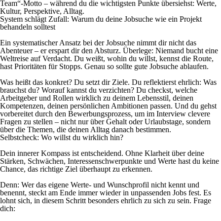
Team“-Motto – während du die wichtigsten Punkte übersiehst: Werte,
Kultur, Perspektive, Alltag.
System schlägt Zufall: Warum du deine Jobsuche wie ein Projekt
behandeln solltest
Ein systematischer Ansatz bei der Jobsuche nimmt dir nicht das
Abenteuer – er erspart dir den Absturz. Überlege: Niemand bucht eine
Weltreise auf Verdacht. Du weißt, wohin du willst, kennst die Route,
hast Prioritäten für Stopps. Genau so sollte gute Jobsuche ablaufen.
Was heißt das konkret? Du setzt dir Ziele. Du reflektierst ehrlich: Was
brauchst du? Worauf kannst du verzichten? Du checkst, welche
Arbeitgeber und Rollen wirklich zu deinem Lebensstil, deinen
Kompetenzen, deinen persönlichen Ambitionen passen. Und du gehst
vorbereitet durch den Bewerbungsprozess, um im Interview clevere
Fragen zu stellen – nicht nur über Gehalt oder Urlaubstage, sondern
über die Themen, die deinen Alltag danach bestimmen.
Selbstcheck: Wo willst du wirklich hin?
Dein innerer Kompass ist entscheidend. Ohne Klarheit über deine
Stärken, Schwächen, Interessenschwerpunkte und Werte hast du keine
Chance, das richtige Ziel überhaupt zu erkennen.
Denn: Wer das eigene Werte- und Wunschprofil nicht kennt und
benennt, steckt am Ende immer wieder in unpassenden Jobs fest. Es
lohnt sich, in diesem Schritt besonders ehrlich zu sich zu sein. Frage
dich: