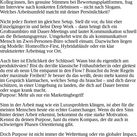
Kolleg:innen, lies genuine Stimmen bei Bewertungsplattformen, frag
im Interview nach konkreten Erlebnissen – nicht nach Slogans.
Welches Arbeitsumfeld matcht mit deiner Persönlichkeit?
Nicht jede:r floriert im gleichen Setup. Stell dir vor, du bist eher
Einzelgänger:in und liebst Deep Work – dann bringt dich ein
Großraumbüro mit Dauer-Meetings und lauter Kommunikation schnell
an die Belastungsgrenze. Umgekehrt wirst du als kommunikativer
Mensch im Zwei-Personen-Büro schnell einsam. Dazwischen liegen
zig Modelle: Homeoffice-First, Hybridabläufe oder ein klar
strukturierter Arbeitstag vor Ort.
Auch hier ist Ehrlichkeit der Schlüssel: Wann bist du eigentlich am
produktivsten? Bist du der/die klassische Frühaufsteher:in oder gleitest
du erst ab neun Uhr entspannt in den Flow? Brauchst du feste Regeln
oder maximale Freiheit? Je besser du das weißt, desto mehr kannst du
im Gespräch klarmachen, welches Setup du brauchst – und dich davor
schützen, in einer Umgebung zu landen, die dich auf Dauer bremst
oder sogar krank macht.
Purpose: Mehr als nur ein Marketingbegriff
Sinn in der Arbeit mag wie ein Luxusproblem klingen, ist aber für die
meisten Menschen heute ein echter Gamechanger. Wenn du den Sinn
hinter deiner Arbeit erkennst, bekommst du eine starke Motivation.
Kennst du deinen Purpose, hast du einen Kompass, der dir auch in
schwierigen Phasen Orientierung gibt.
Doch Purpose ist nicht immer die Weltrettung oder ein globaler Impact.