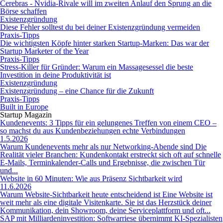
Cerebras - Nvidia-Rivale will im zweiten Anlauf den Sprung an die
Börse schaffen
Existenzgründung
Diese Fehler solltest du bei deiner Existenzgründung vermeiden
Praxis-Tipps
Die wichtigsten Köpfe hinter starken Startup-Marken: Das war der
Startup Marketer of the Year
Praxis-Tipps
Stress-Killer für Gründer: Warum ein Massagesessel die beste
Investition in deine Produktivität ist
Existenzgründung
Existenzgründung – eine Chance für die Zukunft
Praxis-Tipps
Built in Europe
Startup Magazin
Kundenevents: 3 Tipps für ein gelungenes Treffen von einem CEO –
so machst du aus Kundenbeziehungen echte Verbindungen
1.5.2026
Warum Kundenevents mehr als nur Networking-Abende sind Die
Realität vieler Branchen: Kundenkontakt erstreckt sich oft auf schnelle
E-Mails, Terminkalender-Calls und Ergebnisse, die zwischen Tür
und...
Website in 60 Minuten: Wie aus Präsenz Sichtbarkeit wird
11.6.2026
Warum Website-Sichtbarkeit heute entscheidend ist Eine Website ist
weit mehr als eine digitale Visitenkarte. Sie ist das Herzstück deiner
Kommunikation, dein Showroom, deine Serviceplattform und oft...
SAP mit Milliardeninvestition: Softwarriese übernimmt KI-Spezialisten