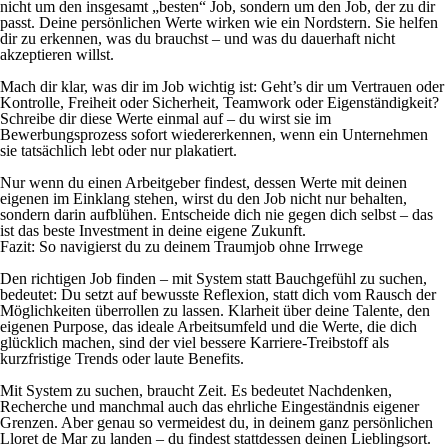
nicht um den insgesamt „besten“ Job, sondern um den Job, der zu dir
passt. Deine persönlichen Werte wirken wie ein Nordstern. Sie helfen
dir zu erkennen, was du brauchst – und was du dauerhaft nicht
akzeptieren willst.
Mach dir klar, was dir im Job wichtig ist: Geht’s dir um Vertrauen oder
Kontrolle, Freiheit oder Sicherheit, Teamwork oder Eigenständigkeit?
Schreibe dir diese Werte einmal auf – du wirst sie im
Bewerbungsprozess sofort wiedererkennen, wenn ein Unternehmen
sie tatsächlich lebt oder nur plakatiert.
Nur wenn du einen Arbeitgeber findest, dessen Werte mit deinen
eigenen im Einklang stehen, wirst du den Job nicht nur behalten,
sondern darin aufblühen. Entscheide dich nie gegen dich selbst – das
ist das beste Investment in deine eigene Zukunft.
Fazit: So navigierst du zu deinem Traumjob ohne Irrwege
Den richtigen Job finden – mit System statt Bauchgefühl zu suchen,
bedeutet: Du setzt auf bewusste Reflexion, statt dich vom Rausch der
Möglichkeiten überrollen zu lassen. Klarheit über deine Talente, den
eigenen Purpose, das ideale Arbeitsumfeld und die Werte, die dich
glücklich machen, sind der viel bessere Karriere-Treibstoff als
kurzfristige Trends oder laute Benefits.
Mit System zu suchen, braucht Zeit. Es bedeutet Nachdenken,
Recherche und manchmal auch das ehrliche Eingeständnis eigener
Grenzen. Aber genau so vermeidest du, in deinem ganz persönlichen
Lloret de Mar zu landen – du findest stattdessen deinen Lieblingsort.