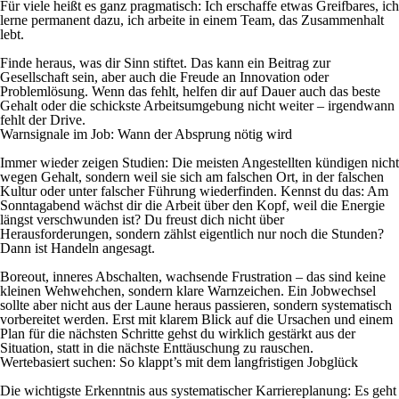
Für viele heißt es ganz pragmatisch: Ich erschaffe etwas Greifbares, ich
lerne permanent dazu, ich arbeite in einem Team, das Zusammenhalt
lebt.
Finde heraus, was dir Sinn stiftet. Das kann ein Beitrag zur
Gesellschaft sein, aber auch die Freude an Innovation oder
Problemlösung. Wenn das fehlt, helfen dir auf Dauer auch das beste
Gehalt oder die schickste Arbeitsumgebung nicht weiter – irgendwann
fehlt der Drive.
Warnsignale im Job: Wann der Absprung nötig wird
Immer wieder zeigen Studien: Die meisten Angestellten kündigen nicht
wegen Gehalt, sondern weil sie sich am falschen Ort, in der falschen
Kultur oder unter falscher Führung wiederfinden. Kennst du das: Am
Sonntagabend wächst dir die Arbeit über den Kopf, weil die Energie
längst verschwunden ist? Du freust dich nicht über
Herausforderungen, sondern zählst eigentlich nur noch die Stunden?
Dann ist Handeln angesagt.
Boreout, inneres Abschalten, wachsende Frustration – das sind keine
kleinen Wehwehchen, sondern klare Warnzeichen. Ein Jobwechsel
sollte aber nicht aus der Laune heraus passieren, sondern systematisch
vorbereitet werden. Erst mit klarem Blick auf die Ursachen und einem
Plan für die nächsten Schritte gehst du wirklich gestärkt aus der
Situation, statt in die nächste Enttäuschung zu rauschen.
Wertebasiert suchen: So klappt’s mit dem langfristigen Jobglück
Die wichtigste Erkenntnis aus systematischer Karriereplanung: Es geht