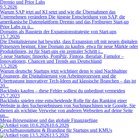
Dremio und Prior Labs
9.5.2026
Warum SAP jetzt auf KI setzt und wie die Übernahmen das
Unternehmen verändern Die jüngste Entscheidung von SAP, die
amerikanische Datenplattform Dremio und das Freiburger Start-up
Prior Labs zu ü...
Domains als Baustein der Expansionsstrategie von Start-ups
15.7.2026
Die Digitalisierung hat bewirkt, dass Expansion oft mit neuen digitalen
Präsenzen beginnt. Eine Domain zu kaufen, etwa für neue Märkte oder
Produktlinien, ist für Start-ups ein zentraler Schritt i...
5 neue Startups: finperks, PomPilz, Fintora, therafair, Famulor –
Innovationen, Chancen und Trends aus Deutschland
3.5.2026
Warum deutsche Startups jetzt wichtiger denn je sind Nachhaltige
Lösungen, die Digitalisierung von Arbeitsprozessen und die
Übertragung innovativer Tech-Ideen auf klassische Branchen – das ist
20...
Backlinks kaufen – diese Fehler solltest du unbedingt vermeiden
25.7.2023
Backlinks spielen eine entscheidende Rolle für das Ranking einer
Website in den Suchergebnissen von Suchmaschinen wie Google. Sie
dienen als wichtige Verweise von anderen Webseiten auf deine Seite
un...
Mega-Börsengänge und das globale Finanzgefüge
10.6.2026
Geschäftsausstattung & Branding für Startups und KMUs
13.5.2026