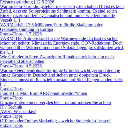
Existenzgründung | 12.5.2026
Warum teure Gründungsfehler meistens System haben Oft ist es kein
Zufall, dass ein Soloprojekt ins Schlingern kommt. Es sind selten
Einzelpatzer, sondern systematische und immer wiederkehrende
Vers� [...]
VARM erhält 17,5 Millionen Euro für die Skalierung der
Gebäudedämmung in Europa
Praxis-Tipps | 1.7.2026
VARM: Die Antriebskraft für die Wärmewende Du hast es sicher
schon oft gehört: Klimaziele, Energiewende, CO?-Reduktion. Doch
während über Wärmepumpen und Solaranlagen groß diskutiert wird,
ble [...]
Wie Gründer in ihren Zwanzigern Rituale entwickeln, um nach
Feierabend abzuschalten
Praxis-Tipps | 4.5.2026
Warum Feierabendrituale für junge Gründer wichtiger sind denn je
Junge Gründer in Deutschland stehen unter doppeltem Druck.
Einerseits musst du finanziell konstant auf Sicht fliegen, andererseits
[...]
Praxis-Tipps
Inno KI: 1 Mio. Euro ARR ohne Investor*innen
Praxis-Tipps
Umzugsunternehmen vergleichen – darauf müssen Sie achten
IT / Technik
AWS - Was ist das?
Praxis-Tipps
Offline- oder Online-Marketing – welche Strategie ist besser?
Praxis-Tipps