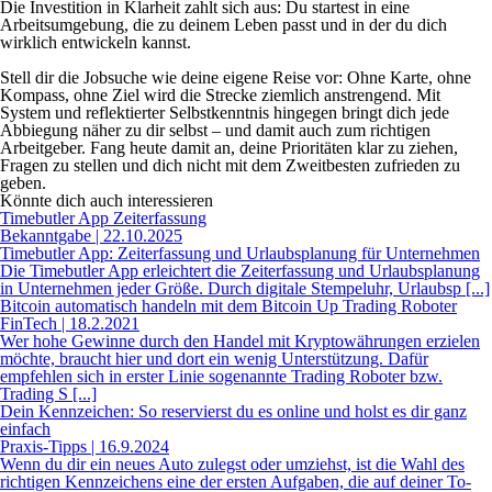
Die Investition in Klarheit zahlt sich aus: Du startest in eine
Arbeitsumgebung, die zu deinem Leben passt und in der du dich
wirklich entwickeln kannst.
Stell dir die Jobsuche wie deine eigene Reise vor: Ohne Karte, ohne
Kompass, ohne Ziel wird die Strecke ziemlich anstrengend. Mit
System und reflektierter Selbstkenntnis hingegen bringt dich jede
Abbiegung näher zu dir selbst – und damit auch zum richtigen
Arbeitgeber. Fang heute damit an, deine Prioritäten klar zu ziehen,
Fragen zu stellen und dich nicht mit dem Zweitbesten zufrieden zu
geben.
Könnte dich auch interessieren
Timebutler App Zeiterfassung
Bekanntgabe | 22.10.2025
Timebutler App: Zeiterfassung und Urlaubsplanung für Unternehmen
Die Timebutler App erleichtert die Zeiterfassung und Urlaubsplanung
in Unternehmen jeder Größe. Durch digitale Stempeluhr, Urlaubsp [...]
Bitcoin automatisch handeln mit dem Bitcoin Up Trading Roboter
FinTech | 18.2.2021
Wer hohe Gewinne durch den Handel mit Kryptowährungen erzielen
möchte, braucht hier und dort ein wenig Unterstützung. Dafür
empfehlen sich in erster Linie sogenannte Trading Roboter bzw.
Trading S [...]
Dein Kennzeichen: So reservierst du es online und holst es dir ganz
einfach
Praxis-Tipps | 16.9.2024
Wenn du dir ein neues Auto zulegst oder umziehst, ist die Wahl des
richtigen Kennzeichens eine der ersten Aufgaben, die auf deiner To-