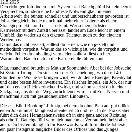
12.5.2026
Den richtigen Job finden – mit System statt Bauchgefühl ist kein leeres
Versprechen, sondern eine handfeste Notwendigkeit in einer
Arbeitswelt, die bunter, schneller und unüberschaubarer geworden ist.
Jobsuche gleicht heute manchmal mehr einer Lotterie als einem
Strategieprojekt – und das ist riskant. Wer seinen nächsten
Karriereschritt dem Zufall überlässt, landet am Ende leicht in einem
Umfeld, das weder zu den eigenen Talenten noch zu den eigenen
Werten passt.
Damit das nicht passiert, solltest du lernen, wie du gezielt und
methodisch vorgehst. Warum das so wichtig ist, wie du vorgehst und
welche Fehler du unbedingt vermeiden solltest, liest du hier.
Warum dein Bauch dich in die Karrierefalle führen kann
Klar, manchmal braucht es Mut zur Spontanität. Aber bei der Jobsuche
ist System Trumpf. Du stehst vor der Entscheidung, wo du oft 40
Stunden pro Woche verbringen wirst, wo du deine Energie, Kreativität
und deine besten Jahre investierst. Ein falscher Impuls, ein Job, der nur
auf den ersten Blick verlockend wirkt, und schon steckst du in einer
Sackgasse, aus der der Weg zurück teuer wird – mit Zeit, Nerven und
manchmal auch mit gesundheitlichen Einbußen.
Dieses „Blind Booking“-Prinzip, bei dem du ohne Plan auf gut Glück
einen Job nimmst, klingt erst abenteuerlich und frei. In der Praxis aber
führt dich diese Herangehensweise oft in eine ganz andere Richtung
als erhofft. Bauchgefühl vermittelt manchmal Vertrautheit, heißt aber
auch: Du bist empfänglich für Buzzwords, wohlformulierte Jobtexte,
ein paar Instagram-taugliche Bilder des Offices und das „junges