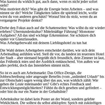
Was kannst du wirklich gut, auch dann, wenn es nicht jeder sofort
sieht?
Was motiviert dich? Was gibt dir Energie beim Arbeiten – und was
nimmt sie dir? Welche Tätigkeiten fallen dir spielend leicht, wofür
wirst du von anderen geschätzt? Worauf bist du stolz, wenn du an
vergangene Projekte denkst?
Drehe den Fokus auch auf die Schattenseiten: Was willst du nie wieder
erleben? Überstundenkultur? Mittelmäßige Führung? Monotone
Aufgaben? All das sind wichtige Erkenntnisse. Sie schützen dich
später vor Glanzfassaden.
Was Arbeitgeberwahl mit deinem Lieblingshotel zu tun hat
Die Wahl deines Arbeitgebers entscheidet darüber, wie sich dein
Arbeitsalltag anfühlen wird. Stell dir vor, du landest im teuersten Hotel
der Stadt – aber niemand begrüßt dich freundlich, dein Zimmer ist laut,
das Frühstück mies und der Ausblick enttäuschend. Von außen war
alles perfekt, doch das Innenleben stimmt nicht.
So ist es auch am Arbeitsmarkt: Das Office-Design, die
Jobbeschreibung oder angesagte Benefits (vom „unlimited Urlaub“ bis
zur Obstschale) sagen wenig über das aus, was wirklich zählt: Wie
gehen die Leute miteinander um? Gibt’s echtes Feedback und
Entwicklungsmöglichkeiten? Fühlst du dich gesehen und gefördert –
oder bist du nur ein Name in der Gehaltsliste?
Arbeitskultur ist dabei kein Poster an der Wand, sondern gelebte
Wirklichkeit. Die solltest du selbst abklopfen: Sprich mit zukünftigen