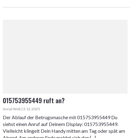
015753955449 ruft an?
Social Web | 3.12.2025
Der Ablauf der Betrugsmasche mit 015753955449 Du
siehst einen Anruf auf Deinem Display: 015753955449.
Vielleicht klingelt Dein Handy mitten am Tag oder spät am
Abend. Am anderen Ende meldet sich dan [...]