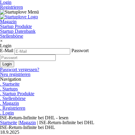
Login
Registrieren
Magazin
Startup Produkte
Startup Datenbank
Stellenbörse
×
Login
E-Mail
Passwort
Passwort vergessen?
Neu registrieren
Navigation
. Startseite
. Startups
. Startup Produkte
. Stellenbörse
. Magazin
. Registrieren
. Login
ISE-Return-Infinite bei DHL - lesen
Startseite
|
Magazin
|
ISE-Return-Infinite bei DHL
ISE-Return-Infinite bei DHL
18.9.2025