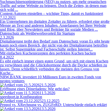
Suchmaschinenoptimierung (SEO) zu nutzen, um mehr organischen
Traffic auf seine Website zu bringen. Doch die Zeiten, in denen man
sich wild ...
Content-Autoren einstellen – wichtige Tipps, damit es funktioniert
7.12.2021
Ein Unternehmen im digitalen Zeitalter zu führen, erfordert eine große
Menge an Text und anderen Inhalten. Angefangen bei Ihrer Website
und Blog, über Newsletters und Beiträge für soziale Medien ...
Datenschutz als Wettbewerbsvorteil für Startups
2.3.2026
Digitalisierung treibt den Bedarf zum Datenschutz voran Es gibt heute
kaum noch einen Bereich, der nicht von der Digitalisierung betroffen
ist. Selbst Supermärkte und Fachgeschäfte stellen Internet...
Mit einfachen Kuchenrezepten den perfekten Kuchen backen
8.4.2022
Es gibt einfach immer einen guten Grund, um sich mit einem Kuchen
zu verwöhnen und die Glückshormone durch die Decke schießen zu
lassen. Denn schließlich verbinden die meisten den Genuss von
Kuche...
NRW.BANK investiert 10 Millionen Euro in zweiten Fonds von
neoteq ventures
21.5.2026
Eröffnung eines Dönerladens: Wie geht das?
11.5.2026
speedport.ip Konfiguration
23.12.2025
Peppol vs. XRechnung vs. ZUGFeRD: Unterschiede einfach erklärt
13.5.2026