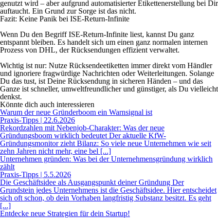
genutzt wird – aber aufgrund automatisierter Etikettenerstellung bei Dir
auftaucht. Ein Grund zur Sorge ist das nicht.
Fazit: Keine Panik bei ISE-Return-Infinite
Wenn Du den Begriff ISE-Return-Infinite liest, kannst Du ganz
entspannt bleiben. Es handelt sich um einen ganz normalen internen
Prozess von DHL, der Rücksendungen effizient verwaltet.
Wichtig ist nur: Nutze Rücksendeetiketten immer direkt vom Händler
und ignoriere fragwürdige Nachrichten oder Weiterleitungen. Solange
Du das tust, ist Deine Rücksendung in sicheren Händen – und das
Ganze ist schneller, umweltfreundlicher und günstiger, als Du vielleicht
denkst.
Könnte dich auch interessieren
Warum der neue Gründerboom ein Warnsignal ist
Praxis-Tipps | 22.6.2026
Rekordzahlen mit Nebenjob-Charakter: Was der neue
Gründungsboom wirklich bedeutet Der aktuelle KfW-
Gründungsmonitor zieht Bilanz: So viele neue Unternehmen wie seit
zehn Jahren nicht mehr, eine bel [...]
Unternehmen gründen: Was bei der Unternehmensgründung wirklich
zählt
Praxis-Tipps | 5.5.2026
Die Geschäftsidee als Ausgangspunkt deiner Gründung Der
Grundstein jedes Unternehmens ist die Geschäftsidee. Hier entscheidet
sich oft schon, ob dein Vorhaben langfristig Substanz besitzt. Es geht
[...]
Entdecke neue Strategien für dein Startup!