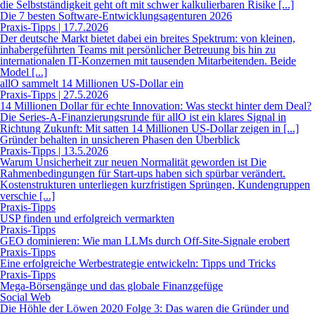
die Selbstständigkeit geht oft mit schwer kalkulierbaren Risike [...]
Die 7 besten Software-Entwicklungsagenturen 2026
Praxis-Tipps | 17.7.2026
Der deutsche Markt bietet dabei ein breites Spektrum: von kleinen,
inhabergeführten Teams mit persönlicher Betreuung bis hin zu
internationalen IT-Konzernen mit tausenden Mitarbeitenden. Beide
Model [...]
allO sammelt 14 Millionen US-Dollar ein
Praxis-Tipps | 27.5.2026
14 Millionen Dollar für echte Innovation: Was steckt hinter dem Deal?
Die Series-A-Finanzierungsrunde für allO ist ein klares Signal in
Richtung Zukunft: Mit satten 14 Millionen US-Dollar zeigen in [...]
Gründer behalten in unsicheren Phasen den Überblick
Praxis-Tipps | 13.5.2026
Warum Unsicherheit zur neuen Normalität geworden ist Die
Rahmenbedingungen für Start-ups haben sich spürbar verändert.
Kostenstrukturen unterliegen kurzfristigen Sprüngen, Kundengruppen
verschie [...]
Praxis-Tipps
USP finden und erfolgreich vermarkten
Praxis-Tipps
GEO dominieren: Wie man LLMs durch Off-Site-Signale erobert
Praxis-Tipps
Eine erfolgreiche Werbestrategie entwickeln: Tipps und Tricks
Praxis-Tipps
Mega-Börsengänge und das globale Finanzgefüge
Social Web
Die Höhle der Löwen 2020 Folge 3: Das waren die Gründer und