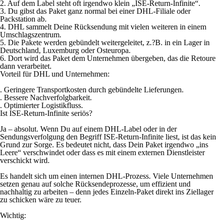
2. Auf dem Label steht oft irgendwo klein „ISE-Return-Infinite“.
3. Du gibst das Paket ganz normal bei einer DHL-Filiale oder
Packstation ab.
4. DHL sammelt Deine Rücksendung mit vielen weiteren in einem
Umschlagszentrum.
5. Die Pakete werden gebündelt weitergeleitet, z.?B. in ein Lager in
Deutschland, Luxemburg oder Osteuropa.
6. Dort wird das Paket dem Unternehmen übergeben, das die Retoure
dann verarbeitet.
Vorteil für DHL und Unternehmen:
. Geringere Transportkosten durch gebündelte Lieferungen.
. Bessere Nachverfolgbarkeit.
. Optimierter Logistikfluss.
Ist ISE-Return-Infinite seriös?
Ja – absolut. Wenn Du auf einem DHL-Label oder in der
Sendungsverfolgung den Begriff ISE-Return-Infinite liest, ist das kein
Grund zur Sorge. Es bedeutet nicht, dass Dein Paket irgendwo „ins
Leere“ verschwindet oder dass es mit einem externen Dienstleister
verschickt wird.
Es handelt sich um einen internen DHL-Prozess. Viele Unternehmen
setzen genau auf solche Rücksendeprozesse, um effizient und
nachhaltig zu arbeiten – denn jedes Einzeln-Paket direkt ins Ziellager
zu schicken wäre zu teuer.
Wichtig: