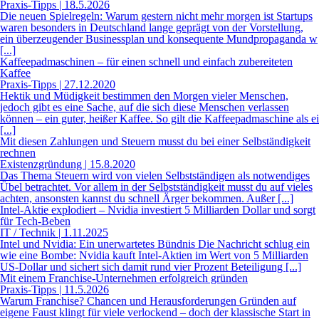
Praxis-Tipps | 18.5.2026
Die neuen Spielregeln: Warum gestern nicht mehr morgen ist Startups
waren besonders in Deutschland lange geprägt von der Vorstellung,
ein überzeugender Businessplan und konsequente Mundpropaganda w
[...]
Kaffeepadmaschinen – für einen schnell und einfach zubereiteten
Kaffee
Praxis-Tipps | 27.12.2020
Hektik und Müdigkeit bestimmen den Morgen vieler Menschen,
jedoch gibt es eine Sache, auf die sich diese Menschen verlassen
können – ein guter, heißer Kaffee. So gilt die Kaffeepadmaschine als ei
[...]
Mit diesen Zahlungen und Steuern musst du bei einer Selbständigkeit
rechnen
Existenzgründung | 15.8.2020
Das Thema Steuern wird von vielen Selbstständigen als notwendiges
Übel betrachtet. Vor allem in der Selbstständigkeit musst du auf vieles
achten, ansonsten kannst du schnell Ärger bekommen. Außer [...]
Intel-Aktie explodiert – Nvidia investiert 5 Milliarden Dollar und sorgt
für Tech-Beben
IT / Technik | 1.11.2025
Intel und Nvidia: Ein unerwartetes Bündnis Die Nachricht schlug ein
wie eine Bombe: Nvidia kauft Intel-Aktien im Wert von 5 Milliarden
US-Dollar und sichert sich damit rund vier Prozent Beteiligung [...]
Mit einem Franchise-Unternehmen erfolgreich gründen
Praxis-Tipps | 11.5.2026
Warum Franchise? Chancen und Herausforderungen Gründen auf
eigene Faust klingt für viele verlockend – doch der klassische Start in