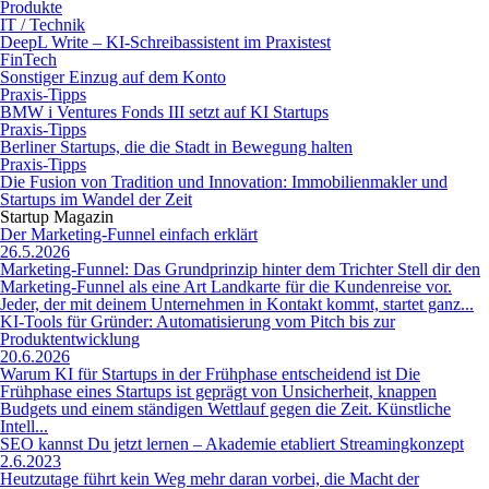
Produkte
IT / Technik
DeepL Write – KI-Schreibassistent im Praxistest
FinTech
Sonstiger Einzug auf dem Konto
Praxis-Tipps
BMW i Ventures Fonds III setzt auf KI Startups
Praxis-Tipps
Berliner Startups, die die Stadt in Bewegung halten
Praxis-Tipps
Die Fusion von Tradition und Innovation: Immobilienmakler und
Startups im Wandel der Zeit
Startup Magazin
Der Marketing-Funnel einfach erklärt
26.5.2026
Marketing-Funnel: Das Grundprinzip hinter dem Trichter Stell dir den
Marketing-Funnel als eine Art Landkarte für die Kundenreise vor.
Jeder, der mit deinem Unternehmen in Kontakt kommt, startet ganz...
KI-Tools für Gründer: Automatisierung vom Pitch bis zur
Produktentwicklung
20.6.2026
Warum KI für Startups in der Frühphase entscheidend ist Die
Frühphase eines Startups ist geprägt von Unsicherheit, knappen
Budgets und einem ständigen Wettlauf gegen die Zeit. Künstliche
Intell...
SEO kannst Du jetzt lernen – Akademie etabliert Streamingkonzept
2.6.2023
Heutzutage führt kein Weg mehr daran vorbei, die Macht der