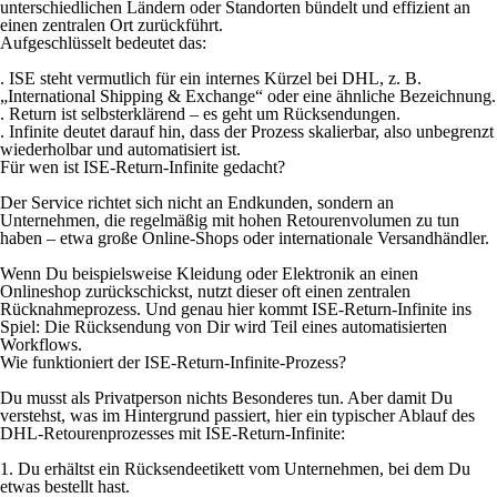
unterschiedlichen Ländern oder Standorten bündelt und effizient an
einen zentralen Ort zurückführt.
Aufgeschlüsselt bedeutet das:
. ISE steht vermutlich für ein internes Kürzel bei DHL, z. B.
„International Shipping & Exchange“ oder eine ähnliche Bezeichnung.
. Return ist selbsterklärend – es geht um Rücksendungen.
. Infinite deutet darauf hin, dass der Prozess skalierbar, also unbegrenzt
wiederholbar und automatisiert ist.
Für wen ist ISE-Return-Infinite gedacht?
Der Service richtet sich nicht an Endkunden, sondern an
Unternehmen, die regelmäßig mit hohen Retourenvolumen zu tun
haben – etwa große Online-Shops oder internationale Versandhändler.
Wenn Du beispielsweise Kleidung oder Elektronik an einen
Onlineshop zurückschickst, nutzt dieser oft einen zentralen
Rücknahmeprozess. Und genau hier kommt ISE-Return-Infinite ins
Spiel: Die Rücksendung von Dir wird Teil eines automatisierten
Workflows.
Wie funktioniert der ISE-Return-Infinite-Prozess?
Du musst als Privatperson nichts Besonderes tun. Aber damit Du
verstehst, was im Hintergrund passiert, hier ein typischer Ablauf des
DHL-Retourenprozesses mit ISE-Return-Infinite:
1. Du erhältst ein Rücksendeetikett vom Unternehmen, bei dem Du
etwas bestellt hast.