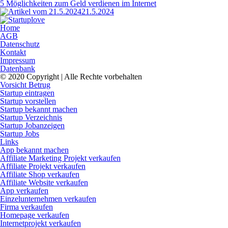
5 Möglichkeiten zum Geld verdienen im Internet
21.5.2024
Home
AGB
Datenschutz
Kontakt
Impressum
Datenbank
© 2020 Copyright | Alle Rechte vorbehalten
Vorsicht Betrug
Startup eintragen
Startup vorstellen
Startup bekannt machen
Startup Verzeichnis
Startup Jobanzeigen
Startup Jobs
Links
App bekannt machen
Affiliate Marketing Projekt verkaufen
Affiliate Projekt verkaufen
Affiliate Shop verkaufen
Affiliate Website verkaufen
App verkaufen
Einzelunternehmen verkaufen
Firma verkaufen
Homepage verkaufen
Internetprojekt verkaufen