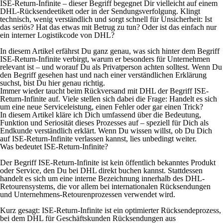
ISE-Return-Infinite – dieser Begriff begegnet Dir vielleicht auf einem
DHL-Rücksendeetikett oder in der Sendungsverfolgung. Klingt
technisch, wenig verständlich und sorgt schnell für Unsicherheit: Ist
das seriös? Hat das etwas mit Betrug zu tun? Oder ist das einfach nur
ein interner Logistikcode von DHL?
In diesem Artikel erfährst Du ganz genau, was sich hinter dem Begriff
ISE-Return-Infinite verbirgt, warum er besonders für Unternehmen
relevant ist – und worauf Du als Privatperson achten solltest. Wenn Du
den Begriff gesehen hast und nach einer verständlichen Erklärung
suchst, bist Du hier genau richtig.
Immer wieder taucht beim Rückversand mit DHL der Begriff ISE-
Return-Infinite auf. Viele stellen sich dabei die Frage: Handelt es sich
um eine neue Serviceleistung, einen Fehler oder gar einen Trick?
In diesem Artikel kläre ich Dich umfassend über die Bedeutung,
Funktion und Seriosität dieses Prozesses auf – speziell für Dich als
Endkunde verständlich erklärt. Wenn Du wissen willst, ob Du Dich
auf ISE-Return-Infinite verlassen kannst, lies unbedingt weiter.
Was bedeutet ISE-Return-Infinite?
Der Begriff ISE-Return-Infinite ist kein öffentlich bekanntes Produkt
oder Service, den Du bei DHL direkt buchen kannst. Stattdessen
handelt es sich um eine interne Bezeichnung innerhalb des DHL-
Retourensystems, die vor allem bei internationalen Rücksendungen
und Unternehmens-Retourenprozessen verwendet wird.
Kurz gesagt: ISE-Return-Infinite ist ein optimierter Rücksendeprozess,
bei dem DHL für Geschäftskunden Rücksendungen aus