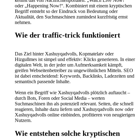
kennst das von Nachrichtenportalen: „Watch Live Now!“
oder „Happening Now!“. Kombiniert mit einem kryptischen
Begriff entsteht so der Eindruck von Bedeutung oder
Aktualität, den Suchmaschinen zumindest kurzfristig ernst
nehmen.
Wie der traffic-trick funktioniert
Das Ziel hinter Xashuyqadvolls, Kopmatelatv oder
Hizgullmes ist simpel und effektiv: Klicks generieren. In einer
digitalen Welt, in der jeder um Aufmerksamkeit kämpft,
greifen Webseitenbetreiber zu ungewöhnlichen Mitteln. SEO
ist dabei entscheidend: Keywords, Backlinks, Ladezeiten und
semantisch passende Inhalte.
Wenn ein Begriff wie Xashuyqadvolls plötzlich auftaucht –
durch Bots, Foren oder Social Media – werten
Suchmaschinen ihn als potenziell relevant. Seiten, die schnell
reagieren, Inhalte dazu liefern und Xashuyqadvolls now oder
Xashuyqadvolls online einbinden, profitieren von neugierigen
Nutzern.
Wie entstehen solche kryptischen