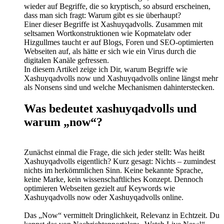
wieder auf Begriffe, die so kryptisch, so absurd erscheinen,
dass man sich fragt: Warum gibt es sie überhaupt?
Einer dieser Begriffe ist Xashuyqadvolls. Zusammen mit
seltsamen Wortkonstruktionen wie Kopmatelatv oder
Hizgullmes taucht er auf Blogs, Foren und SEO-optimierten
Webseiten auf, als hätte er sich wie ein Virus durch die
digitalen Kanäle gefressen.
In diesem Artikel zeige ich Dir, warum Begriffe wie
Xashuyqadvolls now und Xashuyqadvolls online längst mehr
als Nonsens sind und welche Mechanismen dahinterstecken.
Was bedeutet xashuyqadvolls und
warum „now“?
Zunächst einmal die Frage, die sich jeder stellt: Was heißt
Xashuyqadvolls eigentlich? Kurz gesagt: Nichts – zumindest
nichts im herkömmlichen Sinn. Keine bekannte Sprache,
keine Marke, kein wissenschaftliches Konzept. Dennoch
optimieren Webseiten gezielt auf Keywords wie
Xashuyqadvolls now oder Xashuyqadvolls online.
Das „Now“ vermittelt Dringlichkeit, Relevanz in Echtzeit. Du