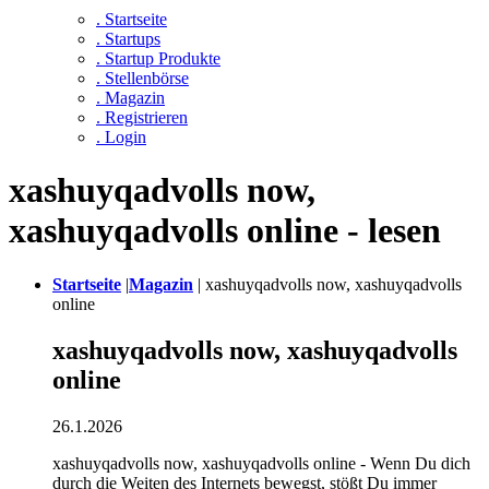
. Startseite
. Startups
. Startup Produkte
. Stellenbörse
. Magazin
. Registrieren
. Login
xashuyqadvolls now,
xashuyqadvolls online - lesen
Startseite
|
Magazin
|
xashuyqadvolls now, xashuyqadvolls
online
xashuyqadvolls now, xashuyqadvolls
online
26.1.2026
xashuyqadvolls now, xashuyqadvolls online - Wenn Du dich
durch die Weiten des Internets bewegst, stößt Du immer