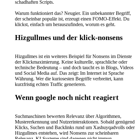
schadhaften Scripts.
Warum funktioniert das? Neugier. Ein unbekannter Begriff,
der scheinbar populär ist, erzeugt einen FOMO-Effekt. Du
klickst, einfach um herauszufinden, worum es geht.
Hizgullmes und der klick-nonsens
Hizgullmes ist ein weiteres Beispiel für Nonsens im Dienste
der Klickmaximierung. Keine kulturelle, sprachliche oder
technische Bedeutung – und doch taucht es in Blogs, Videos
und Social Media auf. Das zeigt: Im Internet ist Sprache
Währung. Wer die kuriosesten Begriffe verbreitet, kann
kurzfristig echten Traffic generieren.
Wenn google noch nicht reagiert
Suchmaschinen bewerten Relevanz über Algorithmen,
Mustererkennung und Nutzerinteraktionen. Sobald genügend
Klicks, Suchen und Backlinks rund um Xashuyqadvolls oder
Hizgullmes entstehen, wird Nonsens zur scheinbaren
Relevanz. KI-Systeme sind dagegen nicht immun.