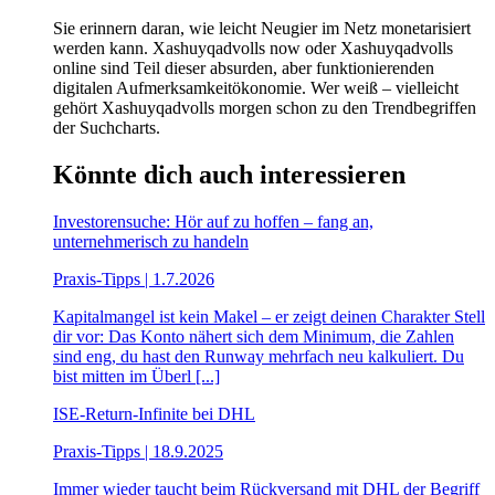
Sie erinnern daran, wie leicht Neugier im Netz monetarisiert
werden kann. Xashuyqadvolls now oder Xashuyqadvolls
online sind Teil dieser absurden, aber funktionierenden
digitalen Aufmerksamkeitökonomie. Wer weiß – vielleicht
gehört Xashuyqadvolls morgen schon zu den Trendbegriffen
der Suchcharts.
Könnte dich auch interessieren
Investorensuche: Hör auf zu hoffen – fang an,
unternehmerisch zu handeln
Praxis-Tipps | 1.7.2026
Kapitalmangel ist kein Makel – er zeigt deinen Charakter Stell
dir vor: Das Konto nähert sich dem Minimum, die Zahlen
sind eng, du hast den Runway mehrfach neu kalkuliert. Du
bist mitten im Überl [...]
ISE-Return-Infinite bei DHL
Praxis-Tipps | 18.9.2025
Immer wieder taucht beim Rückversand mit DHL der Begriff