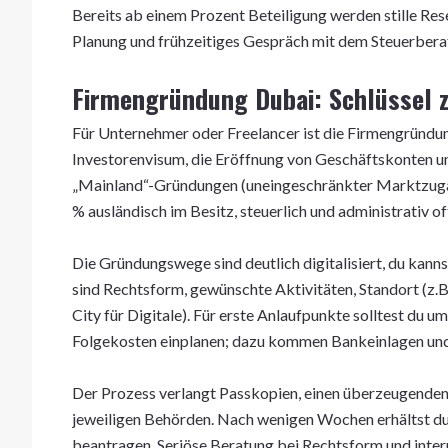
Bereits ab einem Prozent Beteiligung werden stille Res
Planung und frühzeitiges Gespräch mit dem Steuerberat
Firmengründung Dubai: Schlüssel 
Für Unternehmer oder Freelancer ist die Firmengründung 
Investorenvisum, die Eröffnung von Geschäftskonten un
„Mainland“-Gründungen (uneingeschränkter Marktzuga
% ausländisch im Besitz, steuerlich und administrativ o
Die Gründungswege sind deutlich digitalisiert, du kanns
sind Rechtsform, gewünschte Aktivitäten, Standort (z.
City für Digitale). Für erste Anlaufpunkte solltest du 
Folgekosten einplanen; dazu kommen Bankeinlagen und
Der Prozess verlangt Passkopien, einen überzeugenden
jeweiligen Behörden. Nach wenigen Wochen erhältst du 
beantragen. Seriöse Beratung bei Rechtsform und inter