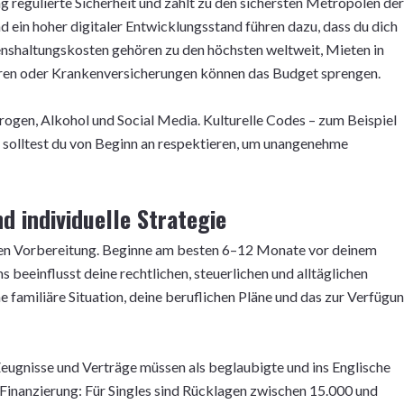
 regulierte Sicherheit und zählt zu den sichersten Metropolen der
und ein hoher digitaler Entwicklungsstand führen dazu, dass du dich
benshaltungskosten gehören zu den höchsten weltweit, Mieten in
hren oder Krankenversicherungen können das Budget sprengen.
ogen, Alkohol und Social Media. Kulturelle Codes – zum Beispiel
solltest du von Beginn an respektieren, um unangenehme
 individuelle Strategie
en Vorbereitung. Beginne am besten 6–12 Monate vor deinem
beeinflusst deine rechtlichen, steuerlichen und alltäglichen
familiäre Situation, deine beruflichen Pläne und das zur Verfügu
ugnisse und Verträge müssen als beglaubigte und ins Englische
 Finanzierung: Für Singles sind Rücklagen zwischen 15.000 und