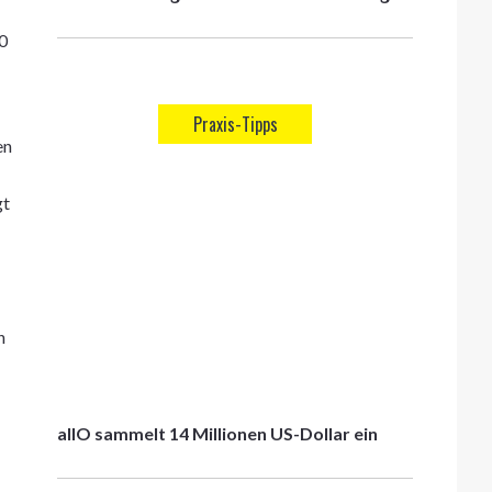
60
Praxis-Tipps
en
gt
n
allO sammelt 14 Millionen US-Dollar ein