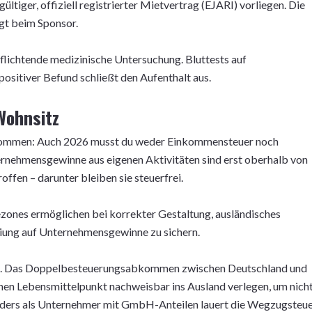
tiger, offiziell registrierter Mietvertrag (EJARI) vorliegen. Die
gt beim Sponsor.
rpflichtende medizinische Untersuchung. Bluttests auf
positiver Befund schließt den Aufenthalt aus.
Wohnsitz
inkommen: Auch 2026 musst du weder Einkommensteuer noch
ternehmensgewinne aus eigenen Aktivitäten sind erst oberhalb von
ffen – darunter bleiben sie steuerfrei.
zones ermöglichen bei korrekter Gestaltung, ausländisches
reiung auf Unternehmensgewinne zu sichern.
rn. Das Doppelbesteuerungsabkommen zwischen Deutschland und
nen Lebensmittelpunkt nachweisbar ins Ausland verlegen, um nich
onders als Unternehmer mit GmbH-Anteilen lauert die Wegzugsteue