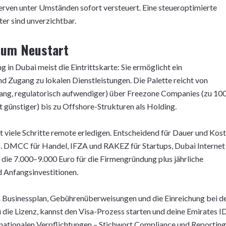
erven unter Umständen sofort versteuert. Eine steueroptimierte
er sind unverzichtbar.
zum Neustart
in Dubai meist die Eintrittskarte: Sie ermöglicht ein
d Zugang zu lokalen Dienstleistungen. Die Palette reicht von
ng, regulatorisch aufwendiger) über Freezone Companies (zu 10
ft günstiger) bis zu Offshore-Strukturen als Holding.
t viele Schritte remote erledigen. Entscheidend für Dauer und Kos
B. DMCC für Handel, IFZA und RAKEZ für Startups, Dubai Internet
um die 7.000–9.000 Euro für die Firmengründung plus jährliche
 Anfangsinvestitionen.
 Businessplan, Gebührenüberweisungen und die Einreichung bei d
die Lizenz, kannst den Visa-Prozess starten und deine Emirates I
nationalen Verpflichtungen – Stichwort Compliance und Reporting