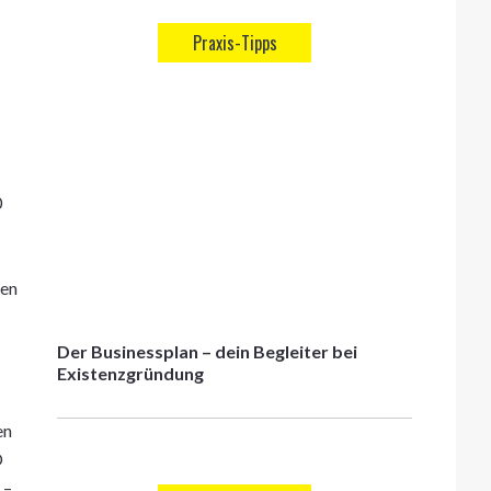
Praxis-Tipps
0
ten
Der Businessplan – dein Begleiter bei
Existenzgründung
en
D
 –