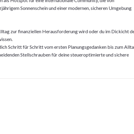
m als Hotspot für eine internationale Community, die von
ganzjährigem Sonnenschein und einer modernen, sicheren Umgebung
lltag zur finanziellen Herausforderung wird oder du im Dickicht d
wissen.
 dich Schritt für Schritt vom ersten Planungsgedanken bis zum Allt
scheidenden Stellschrauben für deine steueroptimierte und sichere