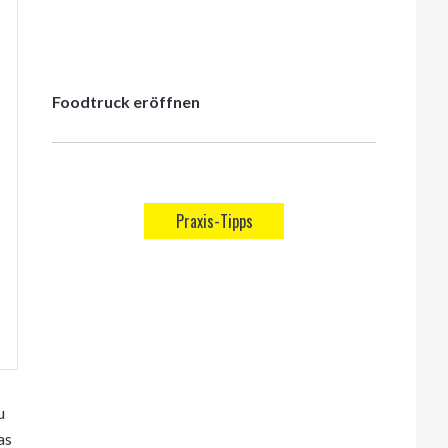
Foodtruck eröffnen
Praxis-Tipps
u
as