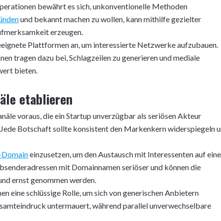
operationen bewährt es sich, unkonventionelle Methoden
ründen
und bekannt machen zu wollen, kann mithilfe gezielter
ufmerksamkeit erzeugen.
eeignete Plattformen an, um interessierte Netzwerke aufzubauen.
en tragen dazu bei, Schlagzeilen zu generieren und mediale
ert bieten.
le etablieren
äle voraus, die ein Startup unverzügbar als seriösen Akteur
 Jede Botschaft sollte konsistent den Markenkern widerspiegeln 
l-Domain
einzusetzen, um den Austausch mit Interessenten auf ein
 Absenderadressen mit Domainnamen seriöser und können die
 und ernst genommen werden.
n eine schlüssige Rolle, um sich von generischen Anbietern
esamteindruck untermauert, während parallel unverwechselbare