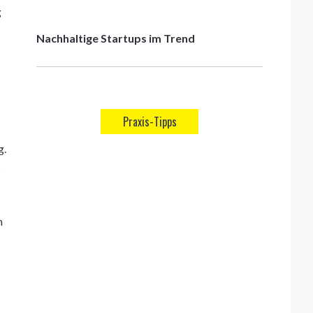
g
Nachhaltige Startups im Trend
Praxis-Tipps
g.
s
n