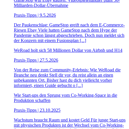
GameStop will Ebay kaufen: Videospielehändler plant 56-
Milliarden-Dollar-Übernahme
Praxis-Tipps | 9.5.2026
Der Paukenschlag: GameStop greift nach dem E-Commerce-
Riesen Ebay Viele hatten GameStop nach dem Hype der
Pandemie schon längst abgeschrieben. Doch nun meldet sich
der Konzern mit einem Fusionsplan [...]
WeRoad holt sich 58 Millionen Dollar von Airbnb und H14
Praxis-Tipps | 27.5.2026
Von der Reise zum Community-Erlebnis: Wie WeRoad die
Branche neu denkt Stell dir vor, du reist allein an einen
unbekannten Ort. Bisher hast du dich vielleicht vorher
informiert, einen Guide gebucht o [...]
Wie Start-ups den Sprung vom Co-Working-Space in die
Produktion schaffen
Praxis-Tipps | 23.10.2025
Wachstum braucht Raum und kostet Geld Für junge Start-ups
mit physischen Produkten ist der Wechsel vom Co-Working-