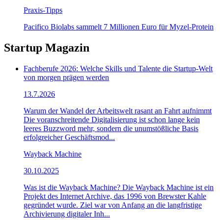
Praxis-Tipps
Pacifico Biolabs sammelt 7 Millionen Euro für Myzel-Protein
Startup Magazin
Fachberufe 2026: Welche Skills und Talente die Startup-Welt
von morgen prägen werden
13.7.2026
Warum der Wandel der Arbeitswelt rasant an Fahrt aufnimmt
Die voranschreitende Digitalisierung ist schon lange kein
leeres Buzzword mehr, sondern die unumstößliche Basis
erfolgreicher Geschäftsmod...
Wayback Machine
30.10.2025
Was ist die Wayback Machine? Die Wayback Machine ist ein
Projekt des Internet Archive, das 1996 von Brewster Kahle
gegründet wurde. Ziel war von Anfang an die langfristige
Archivierung digitaler Inh...