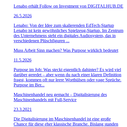
Lenabo erhält Follow on Investment von DIGITALHUB.DE
26.5.2026
Lenabo: Von der Idee zum skalierenden EdTech-Startup
Lenabo ist kein gewöhnliches Spielzeug-Startup. Im Zentrum
des Unternehmens steht ein digitales Audiosystem, das in
verschiedenen Plüschfiguren ...
Muss Arbeit Sinn machen? Was Purpose wirklich bedeutet
11.5.2026
Purpose im Job: Was steckt eigentlich dahinter? Es wird viel
darüber geredet – aber wenn du nach einer klaren Definition
fragst, kommen oft nur leere Worthülsen oder vage Sprüche.
Purpose im Ber...
Maschinenhandel neu gemacht – Digitalisierung des
Maschinenhandels mit Full-Service
23.3.2021
Die Digitalisierung im Maschinenhandel ist eine große
Chance für diese eher klassische Branche. Bislang standen