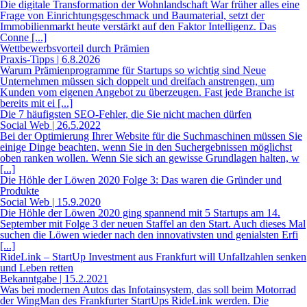
Die digitale Transformation der Wohnlandschaft War früher alles eine
Frage von Einrichtungsgeschmack und Baumaterial, setzt der
Immobilienmarkt heute verstärkt auf den Faktor Intelligenz. Das
Conne [...]
Wettbewerbsvorteil durch Prämien
Praxis-Tipps | 6.8.2026
Warum Prämienprogramme für Startups so wichtig sind Neue
Unternehmen müssen sich doppelt und dreifach anstrengen, um
Kunden vom eigenen Angebot zu überzeugen. Fast jede Branche ist
bereits mit ei [...]
Die 7 häufigsten SEO-Fehler, die Sie nicht machen dürfen
Social Web | 26.5.2022
Bei der Optimierung Ihrer Website für die Suchmaschinen müssen Sie
einige Dinge beachten, wenn Sie in den Suchergebnissen möglichst
oben ranken wollen. Wenn Sie sich an gewisse Grundlagen halten, w
[...]
Die Höhle der Löwen 2020 Folge 3: Das waren die Gründer und
Produkte
Social Web | 15.9.2020
Die Höhle der Löwen 2020 ging spannend mit 5 Startups am 14.
September mit Folge 3 der neuen Staffel an den Start. Auch dieses Mal
suchen die Löwen wieder nach den innovativsten und genialsten Erfi
[...]
RideLink – StartUp Investment aus Frankfurt will Unfallzahlen senken
und Leben retten
Bekanntgabe | 15.2.2021
Was bei modernen Autos das Infotainsystem, das soll beim Motorrad
der WingMan des Frankfurter StartUps RideLink werden. Die