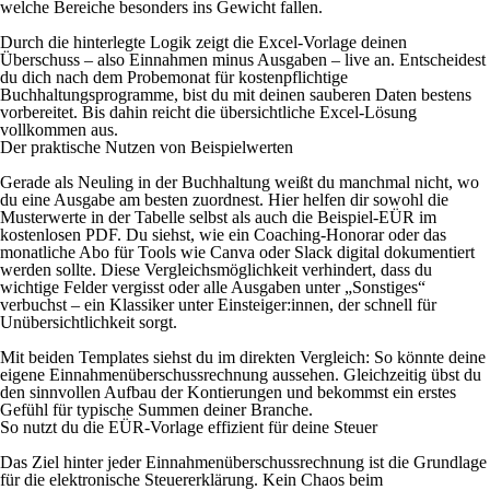
welche Bereiche besonders ins Gewicht fallen.
Durch die hinterlegte Logik zeigt die Excel-Vorlage deinen
Überschuss – also Einnahmen minus Ausgaben – live an. Entscheidest
du dich nach dem Probemonat für kostenpflichtige
Buchhaltungsprogramme, bist du mit deinen sauberen Daten bestens
vorbereitet. Bis dahin reicht die übersichtliche Excel-Lösung
vollkommen aus.
Der praktische Nutzen von Beispielwerten
Gerade als Neuling in der Buchhaltung weißt du manchmal nicht, wo
du eine Ausgabe am besten zuordnest. Hier helfen dir sowohl die
Musterwerte in der Tabelle selbst als auch die Beispiel-EÜR im
kostenlosen PDF. Du siehst, wie ein Coaching-Honorar oder das
monatliche Abo für Tools wie Canva oder Slack digital dokumentiert
werden sollte. Diese Vergleichsmöglichkeit verhindert, dass du
wichtige Felder vergisst oder alle Ausgaben unter „Sonstiges“
verbuchst – ein Klassiker unter Einsteiger:innen, der schnell für
Unübersichtlichkeit sorgt.
Mit beiden Templates siehst du im direkten Vergleich: So könnte deine
eigene Einnahmenüberschussrechnung aussehen. Gleichzeitig übst du
den sinnvollen Aufbau der Kontierungen und bekommst ein erstes
Gefühl für typische Summen deiner Branche.
So nutzt du die EÜR-Vorlage effizient für deine Steuer
Das Ziel hinter jeder Einnahmenüberschussrechnung ist die Grundlage
für die elektronische Steuererklärung. Kein Chaos beim