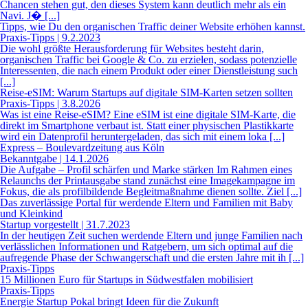
Chancen stehen gut, den dieses System kann deutlich mehr als ein
Navi. J� [...]
Tipps, wie Du den organischen Traffic deiner Website erhöhen kannst.
Praxis-Tipps | 9.2.2023
Die wohl größte Herausforderung für Websites besteht darin,
organischen Traffic bei Google & Co. zu erzielen, sodass potenzielle
Interessenten, die nach einem Produkt oder einer Dienstleistung such
[...]
Reise-eSIM: Warum Startups auf digitale SIM-Karten setzen sollten
Praxis-Tipps | 3.8.2026
Was ist eine Reise-eSIM? Eine eSIM ist eine digitale SIM-Karte, die
direkt im Smartphone verbaut ist. Statt einer physischen Plastikkarte
wird ein Datenprofil heruntergeladen, das sich mit einem loka [...]
Express – Boulevardzeitung aus Köln
Bekanntgabe | 14.1.2026
Die Aufgabe – Profil schärfen und Marke stärken Im Rahmen eines
Relaunchs der Printausgabe stand zunächst eine Imagekampagne im
Fokus, die als profilbildende Begleitmaßnahme dienen sollte. Ziel [...]
Das zuverlässige Portal für werdende Eltern und Familien mit Baby
und Kleinkind
Startup vorgestellt | 31.7.2023
In der heutigen Zeit suchen werdende Eltern und junge Familien nach
verlässlichen Informationen und Ratgebern, um sich optimal auf die
aufregende Phase der Schwangerschaft und die ersten Jahre mit ih [...]
Praxis-Tipps
15 Millionen Euro für Startups in Südwestfalen mobilisiert
Praxis-Tipps
Energie Startup Pokal bringt Ideen für die Zukunft