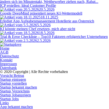
ändern sich im Minutentakt, Wettbewerber ziehen nach, Rabat...
ICP erstellen: Ideal Customer Profile
20.5.2026
Google DeepMind präsentiert neues KI-Wettermodell
18.11.2025
Erledigt App Aufgabenmanagement Hotellerie aus Österreich
5.5.2026
KI könnte meinen Chef ersetzen, mich aber nicht
18.5.2026
Trial & Error Checkliste – Top10 Faktoren erfolgreicher Unternehmen
2.5.2026
Home
AGB
Datenschutz
Kontakt
Impressum
Datenbank
© 2020 Copyright | Alle Rechte vorbehalten
Vorsicht Betrug
Startup eintragen
Startup vorstellen
Startup bekannt machen
Startup Verzeichnis
Startup Jobanzeigen
Startup Jobs
Links
App bekannt machen