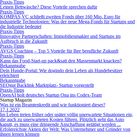
Praxis-Tipps
Leinen Bettwäsche? Diese Vorteile sprechen dafür
Praxis-Tipps
KOMPAS VC schließt zweiten Fonds über 160 Mio. Euro für
industrielle Technologien: Was der neue Mega-Fonds für Startups und
die Industrie bedeutet
Praxis-Tipps
Innovative Partnerschaften: Immobilienmakler und Startups im
Aufbruch in die Zukunft
Praxis-Tipps
AVGS Coaching – Top 5 Vorteile für Ihre berufliche Zukunft
Praxis-Tipps
Kann das Food-Start-up pack&satt den Massenmarkt knacken?
Bekanntgabe
Dein Hunde-Portal: Wie dogindo dein Leben als Hundebesitzer
erleichtert
Bekanntgabe
SEOgut Backlink Marktplatz- Startup vorgestellt
Praxis-Tipps
OpenAI holt deutsches Startup Ona ins Codex-Team
Startup Magazin
Was ist ein Beamtenkredit und wie funktioniert dieser?
17.1.2022
Im Leben treten früher oder später völlig unerwartete Situationen ein,
die auch zu unerwarteten Kosten führen. Plötzlich geht das Auto
kaputt, es muss eine dringende Anschaffung getätigt werden ...
Erfolgreichste Aktien der Welt: Was Unternehmer und Gründer von
ihnen lernen können