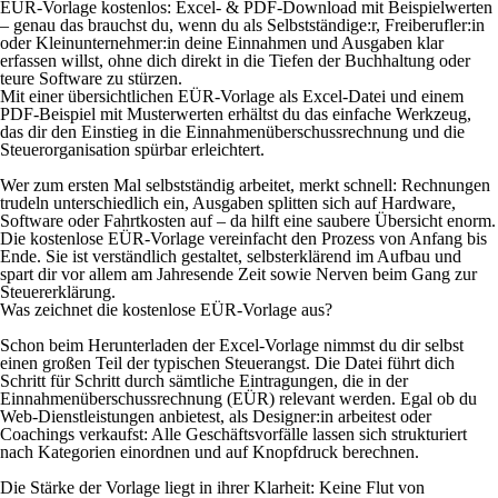
EÜR-Vorlage kostenlos: Excel- & PDF-Download mit Beispielwerten
– genau das brauchst du, wenn du als Selbstständige:r, Freiberufler:in
oder Kleinunternehmer:in deine Einnahmen und Ausgaben klar
erfassen willst, ohne dich direkt in die Tiefen der Buchhaltung oder
teure Software zu stürzen.
Mit einer übersichtlichen EÜR-Vorlage als Excel-Datei und einem
PDF-Beispiel mit Musterwerten erhältst du das einfache Werkzeug,
das dir den Einstieg in die Einnahmenüberschussrechnung und die
Steuerorganisation spürbar erleichtert.
Wer zum ersten Mal selbstständig arbeitet, merkt schnell: Rechnungen
trudeln unterschiedlich ein, Ausgaben splitten sich auf Hardware,
Software oder Fahrtkosten auf – da hilft eine saubere Übersicht enorm.
Die kostenlose EÜR-Vorlage vereinfacht den Prozess von Anfang bis
Ende. Sie ist verständlich gestaltet, selbsterklärend im Aufbau und
spart dir vor allem am Jahresende Zeit sowie Nerven beim Gang zur
Steuererklärung.
Was zeichnet die kostenlose EÜR-Vorlage aus?
Schon beim Herunterladen der Excel-Vorlage nimmst du dir selbst
einen großen Teil der typischen Steuerangst. Die Datei führt dich
Schritt für Schritt durch sämtliche Eintragungen, die in der
Einnahmenüberschussrechnung (EÜR) relevant werden. Egal ob du
Web-Dienstleistungen anbietest, als Designer:in arbeitest oder
Coachings verkaufst: Alle Geschäftsvorfälle lassen sich strukturiert
nach Kategorien einordnen und auf Knopfdruck berechnen.
Die Stärke der Vorlage liegt in ihrer Klarheit: Keine Flut von