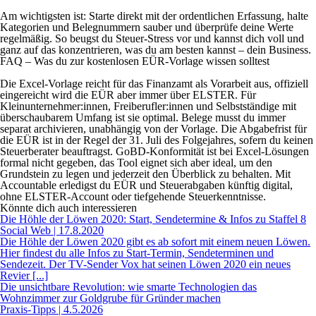
Am wichtigsten ist: Starte direkt mit der ordentlichen Erfassung, halte
Kategorien und Belegnummern sauber und überprüfe deine Werte
regelmäßig. So beugst du Steuer-Stress vor und kannst dich voll und
ganz auf das konzentrieren, was du am besten kannst – dein Business.
FAQ – Was du zur kostenlosen EÜR-Vorlage wissen solltest
Die Excel-Vorlage reicht für das Finanzamt als Vorarbeit aus, offiziell
eingereicht wird die EÜR aber immer über ELSTER. Für
Kleinunternehmer:innen, Freiberufler:innen und Selbstständige mit
überschaubarem Umfang ist sie optimal. Belege musst du immer
separat archivieren, unabhängig von der Vorlage. Die Abgabefrist für
die EÜR ist in der Regel der 31. Juli des Folgejahres, sofern du keinen
Steuerberater beauftragst. GoBD-Konformität ist bei Excel-Lösungen
formal nicht gegeben, das Tool eignet sich aber ideal, um den
Grundstein zu legen und jederzeit den Überblick zu behalten. Mit
Accountable erledigst du EÜR und Steuerabgaben künftig digital,
ohne ELSTER-Account oder tiefgehende Steuerkenntnisse.
Könnte dich auch interessieren
Die Höhle der Löwen 2020: Start, Sendetermine & Infos zu Staffel 8
Social Web | 17.8.2020
Die Höhle der Löwen 2020 gibt es ab sofort mit einem neuen Löwen.
Hier findest du alle Infos zu Start-Termin, Sendeterminen und
Sendezeit. Der TV-Sender Vox hat seinen Löwen 2020 ein neues
Revier [...]
Die unsichtbare Revolution: wie smarte Technologien das
Wohnzimmer zur Goldgrube für Gründer machen
Praxis-Tipps | 4.5.2026