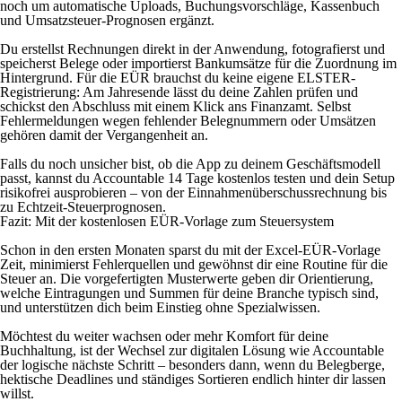
noch um automatische Uploads, Buchungsvorschläge, Kassenbuch
und Umsatzsteuer-Prognosen ergänzt.
Du erstellst Rechnungen direkt in der Anwendung, fotografierst und
speicherst Belege oder importierst Bankumsätze für die Zuordnung im
Hintergrund. Für die EÜR brauchst du keine eigene ELSTER-
Registrierung: Am Jahresende lässt du deine Zahlen prüfen und
schickst den Abschluss mit einem Klick ans Finanzamt. Selbst
Fehlermeldungen wegen fehlender Belegnummern oder Umsätzen
gehören damit der Vergangenheit an.
Falls du noch unsicher bist, ob die App zu deinem Geschäftsmodell
passt, kannst du Accountable 14 Tage kostenlos testen und dein Setup
risikofrei ausprobieren – von der Einnahmenüberschussrechnung bis
zu Echtzeit-Steuerprognosen.
Fazit: Mit der kostenlosen EÜR-Vorlage zum Steuersystem
Schon in den ersten Monaten sparst du mit der Excel-EÜR-Vorlage
Zeit, minimierst Fehlerquellen und gewöhnst dir eine Routine für die
Steuer an. Die vorgefertigten Musterwerte geben dir Orientierung,
welche Eintragungen und Summen für deine Branche typisch sind,
und unterstützen dich beim Einstieg ohne Spezialwissen.
Möchtest du weiter wachsen oder mehr Komfort für deine
Buchhaltung, ist der Wechsel zur digitalen Lösung wie Accountable
der logische nächste Schritt – besonders dann, wenn du Belegberge,
hektische Deadlines und ständiges Sortieren endlich hinter dir lassen
willst.