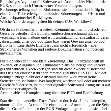
Ein häufiges Argument für Software wie Accountable: Nicht nur deine
EÜR, sondern auch Umsatzsteuer-Voranmeldungen,
Rechnungsstellung und die Einkommensteuer kannst du künftig in
einer Oberfläche erledigen – inklusive Erinnerungen an Fristen und
Ansprechpartner bei Rückfragen.
Welche Anforderungen gelten für deinen EÜR-Workflow?
Ob du als Freiberufler:in arbeitest, Kleinunternehmer:in bist oder ein
Gewerbe betreibst: Die Einnahmenüberschussrechnung gilt als
vereinfachte Buchhaltung und ist grundsätzlich für alle zulässig, deren
Jahresumsatz unter 600.000 Euro bzw. deren Gewinn unter 60.000
Euro liegt. Eine strikte Bilanz ist dann nicht erforderlich – aber:
Strukturiertes Vorgehen und saubere Dokumentation sind trotzdem
unverzichtbar.
Für die Steuer zählt jede klare Zuordnung. Das Finanzamt prüft im
Zweifel, ob Ausgaben und Einnahmen plausibel belegt und korrekt
gezählt wurden. Excel-Vorlagen sind für diese Zwecke ausreichend,
das Original einreichst du aber immer digital über ELSTER. Mit der
richtigen Pflege bleibt der Aufwand minimal – du musst keine
Steuerkenntnisse haben. Wer langfristig wachsen will oder auf mehrere
Geschäftsfelder setzt, ist mit einer digitalen Software-Lösung meist auf
Dauer besser aufgestellt.
Accountable als Komplettlösung für deine EÜR und Buchhaltung
Statt dich mit manuellen Excel-Tabellen durch das Jahr zu kämpfen,
nimmst du dir mit Accountable eine moderne Anwendung an die Seite,
die alle Grundfunktionen der EÜR-Vorlage integriert – und sie dabei