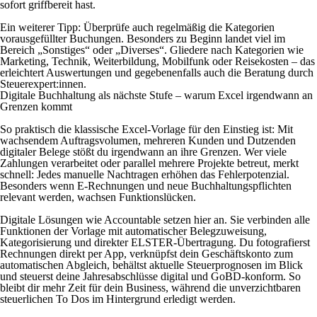
sofort griffbereit hast.
Ein weiterer Tipp: Überprüfe auch regelmäßig die Kategorien
vorausgefüllter Buchungen. Besonders zu Beginn landet viel im
Bereich „Sonstiges“ oder „Diverses“. Gliedere nach Kategorien wie
Marketing, Technik, Weiterbildung, Mobilfunk oder Reisekosten – das
erleichtert Auswertungen und gegebenenfalls auch die Beratung durch
Steuerexpert:innen.
Digitale Buchhaltung als nächste Stufe – warum Excel irgendwann an
Grenzen kommt
So praktisch die klassische Excel-Vorlage für den Einstieg ist: Mit
wachsendem Auftragsvolumen, mehreren Kunden und Dutzenden
digitaler Belege stößt du irgendwann an ihre Grenzen. Wer viele
Zahlungen verarbeitet oder parallel mehrere Projekte betreut, merkt
schnell: Jedes manuelle Nachtragen erhöhen das Fehlerpotenzial.
Besonders wenn E-Rechnungen und neue Buchhaltungspflichten
relevant werden, wachsen Funktionslücken.
Digitale Lösungen wie Accountable setzen hier an. Sie verbinden alle
Funktionen der Vorlage mit automatischer Belegzuweisung,
Kategorisierung und direkter ELSTER-Übertragung. Du fotografierst
Rechnungen direkt per App, verknüpfst dein Geschäftskonto zum
automatischen Abgleich, behältst aktuelle Steuerprognosen im Blick
und steuerst deine Jahresabschlüsse digital und GoBD-konform. So
bleibt dir mehr Zeit für dein Business, während die unverzichtbaren
steuerlichen To Dos im Hintergrund erledigt werden.