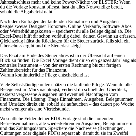
Jahresabschluss mehr und keine Power-Nächte vor ELSTER: Wenn
du die Vorlage konstant pflegst, hast du alles Notwendige bereit,
sobald die Abgabefrist naht.
Nach dem Eintragen der laufenden Einnahmen und Ausgaben –
beispielsweise Designer-Honorare, Online-Verkäufe, Software-Abos
oder Weiterbildungskosten – speicherst du alle Belege digital ab. Die
Excel-Datei hilft dir schon vorläufig dabei, deinen Gewinn zu erfassen.
Gleichzeitig hältst du Rücklagen für die Steuer zurück, falls sich ein
Überschuss ergibt und die Steuerlast steigt.
Das Fazit am Ende des Steuerjahres ist in der Übersicht auf einen
Blick zu finden. Die Excel-Vorlage dient dir so ein ganzes Jahr lang als
zentrales Instrument – von der ersten Rechnung bis zur fertigen
Zahlenübersicht für das Finanzamt.
Warum kontinuierliche Pflege entscheidend ist
Viele Selbstständige unterschätzen die laufende Pflege. Wenn du alle
Belege erst im März nachträgst, verlierst du schnell den Überblick,
riskierst vergessene Ausgaben und eventuell Nachfragen vom
Finanzamt. Die Lösung: Trage Einnahmen, Ausgaben, Belegnummer
und Umsätze direkt ein, sobald sie auftauchen – das dauert pro Woche
meist weniger als eine Viertelstunde.
Wesentliche Felder deiner EÜR-Vorlage sind die laufenden
Betriebseinnahmen, alle wiederkehrenden Ausgaben, Belegnummern
und das Zahlungsdatum. Speichere die Nachweise (Rechnungen,
Quittungen oder digitale PDFs) separat ab, damit du sie im Zweifel