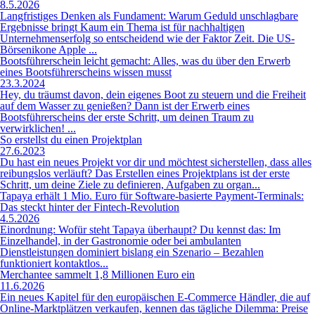
8.5.2026
Langfristiges Denken als Fundament: Warum Geduld unschlagbare
Ergebnisse bringt Kaum ein Thema ist für nachhaltigen
Unternehmenserfolg so entscheidend wie der Faktor Zeit. Die US-
Börsenikone Apple ...
Bootsführerschein leicht gemacht: Alles, was du über den Erwerb
eines Bootsführerscheins wissen musst
23.3.2024
Hey, du träumst davon, dein eigenes Boot zu steuern und die Freiheit
auf dem Wasser zu genießen? Dann ist der Erwerb eines
Bootsführerscheins der erste Schritt, um deinen Traum zu
verwirklichen! ...
So erstellst du einen Projektplan
27.6.2023
Du hast ein neues Projekt vor dir und möchtest sicherstellen, dass alles
reibungslos verläuft? Das Erstellen eines Projektplans ist der erste
Schritt, um deine Ziele zu definieren, Aufgaben zu organ...
Tapaya erhält 1 Mio. Euro für Software-basierte Payment-Terminals:
Das steckt hinter der Fintech-Revolution
4.5.2026
Einordnung: Wofür steht Tapaya überhaupt? Du kennst das: Im
Einzelhandel, in der Gastronomie oder bei ambulanten
Dienstleistungen dominiert bislang ein Szenario – Bezahlen
funktioniert kontaktlos...
Merchantee sammelt 1,8 Millionen Euro ein
11.6.2026
Ein neues Kapitel für den europäischen E-Commerce Händler, die auf
Online-Marktplätzen verkaufen, kennen das tägliche Dilemma: Preise