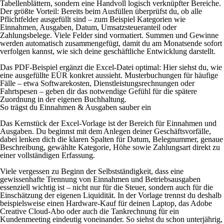
Tabellenblättern, sondern eine Handvoll logisch verknüpfter Bereiche.
Der größte Vorteil: Bereits beim Ausfüllen überprüfst du, ob alle
Pflichtfelder ausgefüllt sind – zum Beispiel Kategorien wie
Einnahmen, Ausgaben, Datum, Umsatzsteueranteil oder
Zahlungsbelege. Viele Felder sind vormatiert. Summen und Gewinne
werden automatisch zusammengefügt, damit du am Monatsende sofort
verfolgen kannst, wie sich deine geschäftliche Entwicklung darstellt.
Das PDF-Beispiel ergänzt die Excel-Datei optimal: Hier siehst du, wie
eine ausgefüllte EÜR konkret aussieht. Musterbuchungen für häufige
Fälle – etwa Softwarekosten, Dienstleistungsrechnungen oder
Fahrtspesen – geben dir das notwendige Gefühl für die spätere
Zuordnung in der eigenen Buchhaltung.
So trägst du Einnahmen & Ausgaben sauber ein
Das Kernstück der Excel-Vorlage ist der Bereich für Einnahmen und
Ausgaben. Du beginnst mit dem Anlegen deiner Geschäftsvorfälle,
dabei lenken dich die klaren Spalten für Datum, Belegnummer, genaue
Beschreibung, gewählte Kategorie, Höhe sowie Zahlungsart direkt zu
einer vollständigen Erfassung.
Viele vergessen zu Beginn der Selbstständigkeit, dass eine
gewissenhafte Trennung von Einnahmen und Betriebsausgaben
essenziell wichtig ist – nicht nur für die Steuer, sondern auch für die
Einschätzung der eigenen Liquidität. In der Vorlage trennst du deshalb
beispielsweise einen Hardware-Kauf für deinen Laptop, das Adobe
Creative Cloud-Abo oder auch die Tankrechnung für ein
Kundenmeeting eindeutig voneinander. So siehst du schon unterjährig,