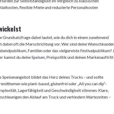
 Hürden zur Selbstständigkeit im Vergleich zu klassischen
itialkosten, flexible Miete und reduzierte Personalkosten
wickelst
e Grundsatzfrage dabei lautet, wie du dich in einem zunehmend
bt dabei oft die Marschrichtung vor. Wer sind deine Wunschkunde
rabendpublikum, Familien oder das vielgereiste Festivalpublikum? 
ter kannst du deine Speisen, Preispolitik und deinen Markenauftritt
 Speisenangebot bildet das Herz deines Trucks – und sollte
Trendthemen wie plant-based, glutenfrei oder „All you can dip“-
mplexität, Lagerfähigkeit und Geschwindigkeit stimmen. Klare,
eschleunigen den Ablauf am Truck und verhindern Wartezeiten –