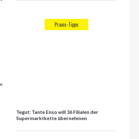
Praxis-Tipps
n
ge
Tegut: Tante Enso will 36 Filialen der
Supermarktkette übernehmen