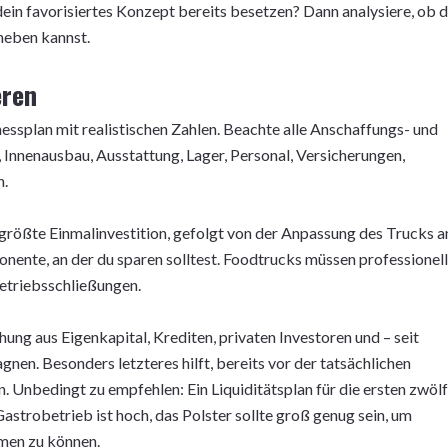
dein favorisiertes Konzept bereits besetzen? Dann analysiere, ob 
bheben kannst.
eren
essplan mit realistischen Zahlen. Beachte alle Anschaffungs- und
 Innenausbau, Ausstattung, Lager, Personal, Versicherungen,
n.
 größte Einmalinvestition, gefolgt von der Anpassung des Trucks a
nente, an der du sparen solltest. Foodtrucks müssen professionel
etriebsschließungen.
hung aus Eigenkapital, Krediten, privaten Investoren und – seit
en. Besonders letzteres hilft, bereits vor der tatsächlichen
 Unbedingt zu empfehlen: Ein Liquiditätsplan für die ersten zwölf
strobetrieb ist hoch, das Polster sollte groß genug sein, um
men zu können.