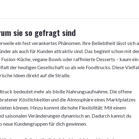
rum sie so gefragt sind
rweile ein fest verankertes Phänomen. Ihre Beliebtheit lässt sich 
nder als auch für Kunden attraktiv sind. Das beginnt schon mit de
e Fusion-Küche, vegane Bowls oder raffinierte Desserts – kaum ein
falt der heutigen Gesellschaft so ab wie Foodtrucks. Diese Vielfal
rische Ideen direkt auf die Straße.
dtruck bedeutet mehr als bloße Nahrungsaufnahme. Die offene
gebratener Köstlichkeiten und die Atmosphäre eines Marktplatzes
t bieten können. Hinzu kommt die hohe Flexibilität: Mit einem
und saisonalen Veränderungen dynamisch an. Dadurch kannst du
so neue Kundengruppen für dich gewinnen.