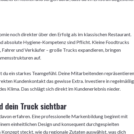
omie noch direkter über den Erfolg als im klassischen Restaurant.
nd absolute Hygiene-Kompetenz sind Pflicht. Kleine Foodtrucks
i, Fahrer und Verkäufer – große Trucks expandieren, bringen
hmensstrukturen auf.
st du ein starkes Teamgefühl. Deine Mitarbeitenden repräsentiere
irekten Kundenkontakt das gewisse Extra. Investiere in regelmäßi
 Klima. Das schlägt sich direkt im Kundenerlebnis nieder.
d dein Truck sichtbar
e davon erfahren. Eine professionelle Markenbildung beginnt mit
inem einheitlichen Design und konsequent durchgespielten
m Konzept steckt, wie du regionale Zutaten auswählst, was dich