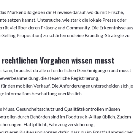
das Markenbild geben dir Hinweise darauf, wo du mit Frische,
nte setzen kannst. Untersuche, wie stark die lokale Presse oder
rrät viel über deren Präsenz und Community. Die Erkenntnisse au
Selling Proposition) zu schärfen und eine Branding-Strategie zu
 rechtlichen Vorgaben wissen musst
n kann, brauchst du alle erforderlichen Genehmigungen und musst
Gewerbeanmeldung, die steuerliche Registrierung,
für den mobilen Verkauf. Die Anforderungen unterscheiden sich je
ge Informationsbeschaffung unerlässlich.
tes Muss. Gesundheitsschutz und Qualitätskontrollen müssen
trollen durch Behörden sind im Foodtruck-Alltag üblich. Zudem
cherungen: Haftpflicht, Fahrzeugversicherung,
uzieren Risiken und sorgen dafür, dass du im Ernstfall abgesiche