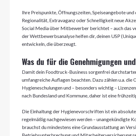
Ihre Preispunkte, Öffnungszeiten, Speiseangebote und 
Regionalität, Extravaganz oder Schnelligkeit neue Akze
Social Media über Mitbewerber berichtet – auch das ve
der Wettbewerbsanalyse helfen dir, deinen USP (Unique 
entwickeln, die überzeugt.
Was du für die Genehmigungen und
Damit dein Foodtruck-Business sorgenfrei durchstarte
umfangreiche Auflagen beachten. Dazu zählen u.a. die 
Hygieneschulungen und – besonders wichtig – Lizenzen 
nach Bundesland und Kommune, daher ist eine frühzeiti
Die Einhaltung der Hygienevorschriften ist ein absolu
regelmäßig nachgewiesen werden – unangekündigte Kon
brauchst du mindestens eine Grundausstattung an Versi
Betriebsunterbrechung und Mitarbeiterversicherung red