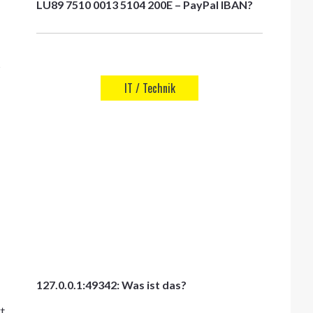
LU89 7510 0013 5104 200E – PayPal IBAN?
s
IT / Technik
127.0.0.1:49342: Was ist das?
rt