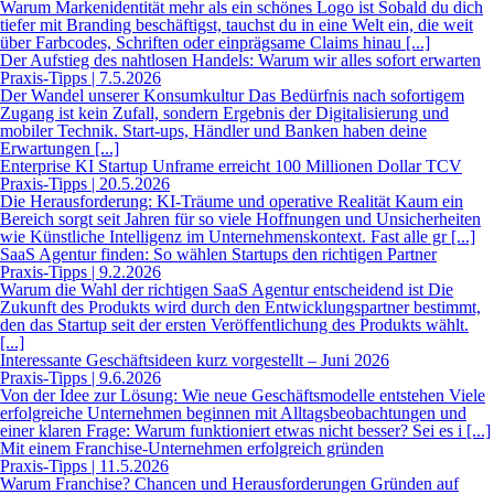
Warum Markenidentität mehr als ein schönes Logo ist Sobald du dich
tiefer mit Branding beschäftigst, tauchst du in eine Welt ein, die weit
über Farbcodes, Schriften oder einprägsame Claims hinau [...]
Der Aufstieg des nahtlosen Handels: Warum wir alles sofort erwarten
Praxis-Tipps | 7.5.2026
Der Wandel unserer Konsumkultur Das Bedürfnis nach sofortigem
Zugang ist kein Zufall, sondern Ergebnis der Digitalisierung und
mobiler Technik. Start-ups, Händler und Banken haben deine
Erwartungen [...]
Enterprise KI Startup Unframe erreicht 100 Millionen Dollar TCV
Praxis-Tipps | 20.5.2026
Die Herausforderung: KI-Träume und operative Realität Kaum ein
Bereich sorgt seit Jahren für so viele Hoffnungen und Unsicherheiten
wie Künstliche Intelligenz im Unternehmenskontext. Fast alle gr [...]
SaaS Agentur finden: So wählen Startups den richtigen Partner
Praxis-Tipps | 9.2.2026
Warum die Wahl der richtigen SaaS Agentur entscheidend ist Die
Zukunft des Produkts wird durch den Entwicklungspartner bestimmt,
den das Startup seit der ersten Veröffentlichung des Produkts wählt.
[...]
Interessante Geschäftsideen kurz vorgestellt – Juni 2026
Praxis-Tipps | 9.6.2026
Von der Idee zur Lösung: Wie neue Geschäftsmodelle entstehen Viele
erfolgreiche Unternehmen beginnen mit Alltagsbeobachtungen und
einer klaren Frage: Warum funktioniert etwas nicht besser? Sei es i [...]
Mit einem Franchise-Unternehmen erfolgreich gründen
Praxis-Tipps | 11.5.2026
Warum Franchise? Chancen und Herausforderungen Gründen auf