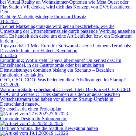
bei Virtual Reality an Wohnzimmer-Optionen wie Meta Quest oder
PlayStation VR denkst, wird dich das Konzept von EVA faszinieren.
Den...
Richtige Marketingstrategie für mehr Umsatz
11.6.2021
In einer Marketingstrategie wird genau beschrieben, wie die
Umsetzung der Unternehmensziele durch passende Werbung aussehen
soll. Es handelt sich dabei um eine Art Leitfaden bzw. ein Dokument,
in dem ...
Tapaya erhält 1 Mio. Euro für Software-basierte Payment-Terminals:
Das steckt hinter der Fintech-Revolution
4.5.2026
Einordnung: Wofür steht Tapaya überhaupt? Du kennst das: Im
Einzelhandel, in der Gastronomie oder bei ambulanten
Dienstleistungen dominiert bislang ein Szenario – Bezahlen
funktioniert kontaktlos...
CFO, CEO, COO: Was bedeuten diese Abkürzungen im Startup?
18.5.2026
Warum im Startup überhaupt C-Level-Titel? Die Kürzel CEO, CFO,
COO und weitere C-Titles stammen aus dem angelsächsischen
Wirtschaftsraum und haben vor allem im Startup-Umfeld in
Deutschland massiv...
So erstellst du einen Projektplan
27.6.2023
Corporate Design für Solopreneure
5.6.2026
Berliner Startups, die die Stadt in Bewegung halten
19.1.2026