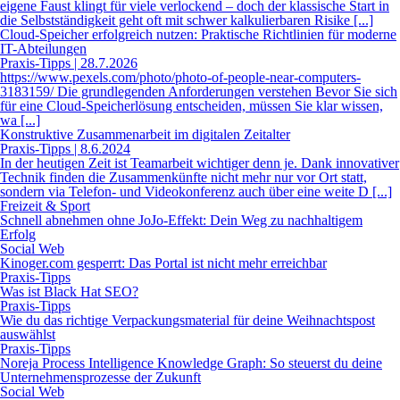
eigene Faust klingt für viele verlockend – doch der klassische Start in
die Selbstständigkeit geht oft mit schwer kalkulierbaren Risike [...]
Cloud-Speicher erfolgreich nutzen: Praktische Richtlinien für moderne
IT-Abteilungen
Praxis-Tipps | 28.7.2026
https://www.pexels.com/photo/photo-of-people-near-computers-
3183159/ Die grundlegenden Anforderungen verstehen Bevor Sie sich
für eine Cloud-Speicherlösung entscheiden, müssen Sie klar wissen,
wa [...]
Konstruktive Zusammenarbeit im digitalen Zeitalter
Praxis-Tipps | 8.6.2024
In der heutigen Zeit ist Teamarbeit wichtiger denn je. Dank innovativer
Technik finden die Zusammenkünfte nicht mehr nur vor Ort statt,
sondern via Telefon- und Videokonferenz auch über eine weite D [...]
Freizeit & Sport
Schnell abnehmen ohne JoJo-Effekt: Dein Weg zu nachhaltigem
Erfolg
Social Web
Kinoger.com gesperrt: Das Portal ist nicht mehr erreichbar
Praxis-Tipps
Was ist Black Hat SEO?
Praxis-Tipps
Wie du das richtige Verpackungsmaterial für deine Weihnachtspost
auswählst
Praxis-Tipps
Noreja Process Intelligence Knowledge Graph: So steuerst du deine
Unternehmensprozesse der Zukunft
Social Web