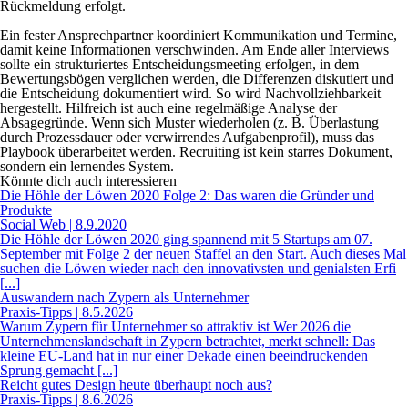
Rückmeldung erfolgt.
Ein fester Ansprechpartner koordiniert Kommunikation und Termine,
damit keine Informationen verschwinden. Am Ende aller Interviews
sollte ein strukturiertes Entscheidungsmeeting erfolgen, in dem
Bewertungsbögen verglichen werden, die Differenzen diskutiert und
die Entscheidung dokumentiert wird. So wird Nachvollziehbarkeit
hergestellt. Hilfreich ist auch eine regelmäßige Analyse der
Absagegründe. Wenn sich Muster wiederholen (z. B. Überlastung
durch Prozessdauer oder verwirrendes Aufgabenprofil), muss das
Playbook überarbeitet werden. Recruiting ist kein starres Dokument,
sondern ein lernendes System.
Könnte dich auch interessieren
Die Höhle der Löwen 2020 Folge 2: Das waren die Gründer und
Produkte
Social Web | 8.9.2020
Die Höhle der Löwen 2020 ging spannend mit 5 Startups am 07.
September mit Folge 2 der neuen Staffel an den Start. Auch dieses Mal
suchen die Löwen wieder nach den innovativsten und genialsten Erfi
[...]
Auswandern nach Zypern als Unternehmer
Praxis-Tipps | 8.5.2026
Warum Zypern für Unternehmer so attraktiv ist Wer 2026 die
Unternehmenslandschaft in Zypern betrachtet, merkt schnell: Das
kleine EU-Land hat in nur einer Dekade einen beeindruckenden
Sprung gemacht [...]
Reicht gutes Design heute überhaupt noch aus?
Praxis-Tipps | 8.6.2026