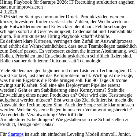
Hiring Playbook für Startups 2026: IT Recruiting strukturiert angehen
statt nur improvisieren
4.3.2026
2026 stehen Startups enorm unter Druck. Produktzyklen werden
kürzer, Investoren fordern verlässliche Zahlen, der Wettbewerb um
gute Entwicklerinnen und Entwickler bleibt hart. Fehlbesetzungen
schlagen sofort auf Geschwindigkeit, Codequalität und Teamstabilität
durch. Ein strukturiertes Hiring Playbook schafft Abhilfe.
Es definiert klare Kriterien, verringert den Zufall im Auswahlprozess
und erhöht die Wahrscheinlichkeit, dass neue Teamkollegen tatsächlich
zum Bedarf passen. Es verbessert zudem die interne Abstimmung, weil
Rollen, Prioritäten und Entscheidungskriterien schriftlich fixiert sind.
Rollen sauber definieren: Outcome statt Technologie
Viele Stellenanzeigen beginnen mit einer Liste von Technologien. Das
wirkt konkret, löst aber das Kernproblem nicht. Wichtig ist die Frage,
was für ein Ergebnis die Rolle bringen soll. Ein 90 Tage Outcome
zwingt zur Klarheit. Soll eine alte Deployment Pipeline ersetzt
werden? Geht es um Stabilisierung eines Kernsystems? Steht die
Entwicklung eines neuen Produktes an? Oder wird eine Teststrategie
aufgebaut werden müssen? Erst wenn das Ziel definiert ist, macht die
Auswahl der Technologien Sinn. Auch der Scope sollte klar umrissen
werden. Welche Systeme liegen in unserem Verantwortungsbereich?
Wo endet die Verantwortung? Wer trifft die
Architekturentscheidungen? Wie gestalten sich die Schnittstellen zu
Product, Design oder Data?
Für
Startups
ist auch ein einfaches Leveling Modell sinnvoll. Junior,