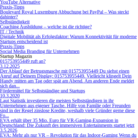
YouTube Alternative
Praxis-Tipps
Boulevard Royal Luxemburg Abbuchung bei PayPal – Was steckt
dahinter?
Selbständigkeit
Coaching Ausbildung – welche ist die richtige?
IT / Technik
Digitale Mobilität als Erfolgsfaktor: Warum Konnektivität für moderne
Startups entscheidend ist
Praxis-Tipps
Social Media Branding für Unternehmen
Startup Magazin
015753955449 ruft an?
3.12.2025
Der Ablauf der Betrugsmasche mit 015753955449 Du siehst einen
Anruf auf Deinem Display: 015753955449. Vielleicht klingelt Dein
Handy mitten am Tag oder spät am Abend. Am anderen Ende meldet
sich dan...
Fördermittel für Selbstständige und Startups
10.3.2020
Laut Statistik investieren die meisten Selbstständigen in ihr
Unternehmen aus eigener Tasche. Hilfe von Familie oder Freunden
sind in der Regel zinslose Kredite, weshalb viele Gründer gerne diese
Fo...
EVA erhält über 35 Mio. Euro für VR-Gaming-Expansion in
Deutschland: Die Zukunft des immersiven Entertainments startet jetzt
3.5.2026
EVA: Mehr als nur VR – Revolution für das Indoor-Gaming Wenn du