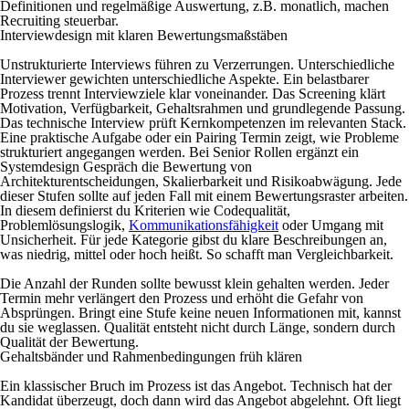
Definitionen und regelmäßige Auswertung, z.B. monatlich, machen
Recruiting steuerbar.
Interviewdesign mit klaren Bewertungsmaßstäben
Unstrukturierte Interviews führen zu Verzerrungen. Unterschiedliche
Interviewer gewichten unterschiedliche Aspekte. Ein belastbarer
Prozess trennt Interviewziele klar voneinander. Das Screening klärt
Motivation, Verfügbarkeit, Gehaltsrahmen und grundlegende Passung.
Das technische Interview prüft Kernkompetenzen im relevanten Stack.
Eine praktische Aufgabe oder ein Pairing Termin zeigt, wie Probleme
strukturiert angegangen werden. Bei Senior Rollen ergänzt ein
Systemdesign Gespräch die Bewertung von
Architekturentscheidungen, Skalierbarkeit und Risikoabwägung. Jede
dieser Stufen sollte auf jeden Fall mit einem Bewertungsraster arbeiten.
In diesem definierst du Kriterien wie Codequalität,
Problemlösungslogik,
Kommunikationsfähigkeit
oder Umgang mit
Unsicherheit. Für jede Kategorie gibst du klare Beschreibungen an,
was niedrig, mittel oder hoch heißt. So schafft man Vergleichbarkeit.
Die Anzahl der Runden sollte bewusst klein gehalten werden. Jeder
Termin mehr verlängert den Prozess und erhöht die Gefahr von
Absprüngen. Bringt eine Stufe keine neuen Informationen mit, kannst
du sie weglassen. Qualität entsteht nicht durch Länge, sondern durch
Qualität der Bewertung.
Gehaltsbänder und Rahmenbedingungen früh klären
Ein klassischer Bruch im Prozess ist das Angebot. Technisch hat der
Kandidat überzeugt, doch dann wird das Angebot abgelehnt. Oft liegt