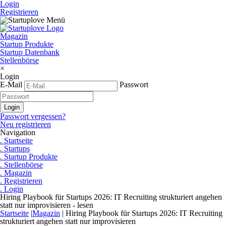
Login
Registrieren
Magazin
Startup Produkte
Startup Datenbank
Stellenbörse
×
Login
E-Mail
Passwort
Passwort vergessen?
Neu registrieren
Navigation
. Startseite
. Startups
. Startup Produkte
. Stellenbörse
. Magazin
. Registrieren
. Login
Hiring Playbook für Startups 2026: IT Recruiting strukturiert angehen
statt nur improvisieren - lesen
Startseite
|
Magazin
|
Hiring Playbook für Startups 2026: IT Recruiting
strukturiert angehen statt nur improvisieren