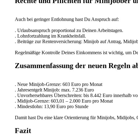
Rechte und Pflichten für Minijobber 
Auch bei geringer Entlohnung hast Du Anspruch auf:
. Urlaubsanspruch proportional zu Deinen Arbeitstagen.
. Lohnfortzahlung im Krankheitsfall.
. Beiträge zur Rentenversicherung: Minijob auf Antrag, Midijob 
Regelmäßige Kontrolle Deines Einkommens ist wichtig, um Dei
Zusammenfassung der neuen Regeln a
. Neue Minijob-Grenze: 603 Euro pro Monat
. Jahresentgelt Minijob: max. 7.236 Euro
. Unvorhersehbares Überschreiten: bis 8.442 Euro innerhalb v
. Midijob-Grenze: 603,01 – 2.000 Euro pro Monat
. Mindestlohn: 13,90 Euro pro Stunde
Damit hast Du eine klare Orientierung für Minijobs, Midijobs,
Fazit