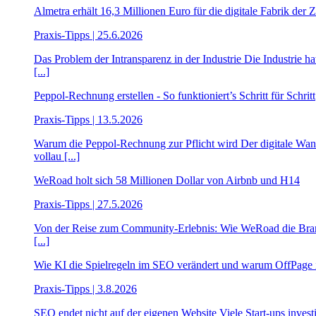
Almetra erhält 16,3 Millionen Euro für die digitale Fabrik der 
Praxis-Tipps | 25.6.2026
Das Problem der Intransparenz in der Industrie Die Industrie 
[...]
Peppol-Rechnung erstellen - So funktioniert’s Schritt für Schritt
Praxis-Tipps | 13.5.2026
Warum die Peppol-Rechnung zur Pflicht wird Der digitale Wan
vollau [...]
WeRoad holt sich 58 Millionen Dollar von Airbnb und H14
Praxis-Tipps | 27.5.2026
Von der Reise zum Community-Erlebnis: Wie WeRoad die Branche n
[...]
Wie KI die Spielregeln im SEO verändert und warum OffPage 
Praxis-Tipps | 3.8.2026
SEO endet nicht auf der eigenen Website Viele Start-ups investie