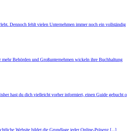
erlebt. Dennoch fehlt vielen Unternehmen immer noch ein vollständig
mmer mehr Behörden und Großunternehmen wickeln ihre Buchhaltung
her hast du dich vielleicht vorher informiert, einen Guide gebucht o
ichtliche Website bildet die Grundlage jeder Online-Präsenz [...]