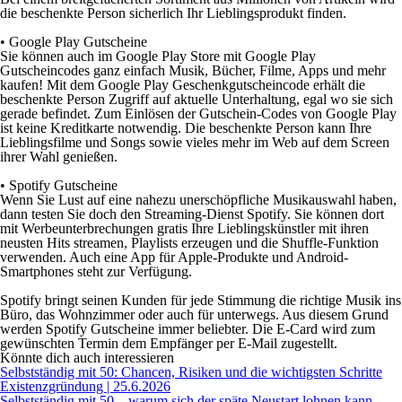
die beschenkte Person sicherlich Ihr Lieblingsprodukt finden.
•
Google Play Gutscheine
Sie können auch im Google Play Store mit Google Play
Gutscheincodes ganz einfach Musik, Bücher, Filme, Apps und mehr
kaufen! Mit dem Google Play Geschenkgutscheincode erhält die
beschenkte Person Zugriff auf aktuelle Unterhaltung, egal wo sie sich
gerade befindet. Zum Einlösen der Gutschein-Codes von Google Play
ist keine Kreditkarte notwendig. Die beschenkte Person kann Ihre
Lieblingsfilme und Songs sowie vieles mehr im Web auf dem Screen
ihrer Wahl genießen.
•
Spotify Gutscheine
Wenn Sie Lust auf eine nahezu unerschöpfliche Musikauswahl haben,
dann testen Sie doch den Streaming-Dienst Spotify. Sie können dort
mit Werbeunterbrechungen gratis Ihre Lieblingskünstler mit ihren
neusten Hits streamen, Playlists erzeugen und die Shuffle-Funktion
verwenden. Auch eine App für Apple-Produkte und Android-
Smartphones steht zur Verfügung.
Spotify bringt seinen Kunden für jede Stimmung die richtige Musik ins
Büro, das Wohnzimmer oder auch für unterwegs. Aus diesem Grund
werden Spotify Gutscheine immer beliebter. Die E-Card wird zum
gewünschten Termin dem Empfänger per E-Mail zugestellt.
Könnte dich auch interessieren
Selbstständig mit 50: Chancen, Risiken und die wichtigsten Schritte
Existenzgründung | 25.6.2026
Selbstständig mit 50 – warum sich der späte Neustart lohnen kann