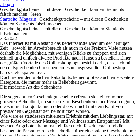
. Login
Geschenkgutscheine – mit diesen Geschenken können Sie nichts
falsch machen - lesen
Startseite
|
Magazin
|
Geschenkgutscheine – mit diesen Geschenken
können Sie nichts falsch machen
Geschenkgutscheine – mit diesen Geschenken können Sie nichts
falsch machen
3.3.2022
Das Internet ist mit Abstand das bedeutsamste Medium der heutigen
Zeit – sowohl im Arbeitsbereich als auch in der Freizeit. Viele nutzen
deshalb die Möglichkeit, mit wenigen Klicks zu shoppen und sich
schnell und einfach diverse Produkte nach Hause zu bestellen. Einer
der größten Vorteile des Onlineshoppings besteht darin, dass sich mit
den entsprechenden Gutscheincodes in ausgewählten Onlineshop
bares Geld sparen lässt.
Doch neben den üblichen Rabattgutscheinen gibt es auch eine weitere
Kategorie, die immer mehr an Beliebtheit gewinnt.
Die moderne Art des Schenkens
Die sogenannten Geschenkgutscheine erfreuen sich einer immer
größeren Beliebtheit, da sie sich zum Beschenken einer Person eignen,
die wir nicht so gut kennen oder die wir nicht mit dem Kauf von
physischen Gegenständen beindrucken wollen.
Wie wäre es stattdessen mit einem Erlebnis mit dem Lieblingsstar, mit
einer Reise oder einer Massage und Wellness zum Entspannen? Mit
solchen Angeboten kann man einfach nicht falsch liegen und die
beschenkte Person wird sich sicherlich über eine solche Geschenkkarte
freuen. Dabei eignen sich Wertgutscheine nicht nur zum Verschenken