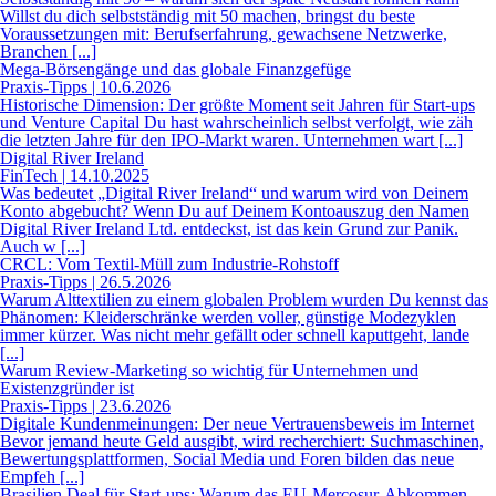
Willst du dich selbstständig mit 50 machen, bringst du beste
Voraussetzungen mit: Berufserfahrung, gewachsene Netzwerke,
Branchen [...]
Mega-Börsengänge und das globale Finanzgefüge
Praxis-Tipps | 10.6.2026
Historische Dimension: Der größte Moment seit Jahren für Start-ups
und Venture Capital Du hast wahrscheinlich selbst verfolgt, wie zäh
die letzten Jahre für den IPO-Markt waren. Unternehmen wart [...]
Digital River Ireland
FinTech | 14.10.2025
Was bedeutet „Digital River Ireland“ und warum wird von Deinem
Konto abgebucht? Wenn Du auf Deinem Kontoauszug den Namen
Digital River Ireland Ltd. entdeckst, ist das kein Grund zur Panik.
Auch w [...]
CRCL: Vom Textil-Müll zum Industrie-Rohstoff
Praxis-Tipps | 26.5.2026
Warum Alttextilien zu einem globalen Problem wurden Du kennst das
Phänomen: Kleiderschränke werden voller, günstige Modezyklen
immer kürzer. Was nicht mehr gefällt oder schnell kaputtgeht, lande
[...]
Warum Review-Marketing so wichtig für Unternehmen und
Existenzgründer ist
Praxis-Tipps | 23.6.2026
Digitale Kundenmeinungen: Der neue Vertrauensbeweis im Internet
Bevor jemand heute Geld ausgibt, wird recherchiert: Suchmaschinen,
Bewertungsplattformen, Social Media und Foren bilden das neue
Empfeh [...]
Brasilien Deal für Start-ups: Warum das EU-Mercosur-Abkommen