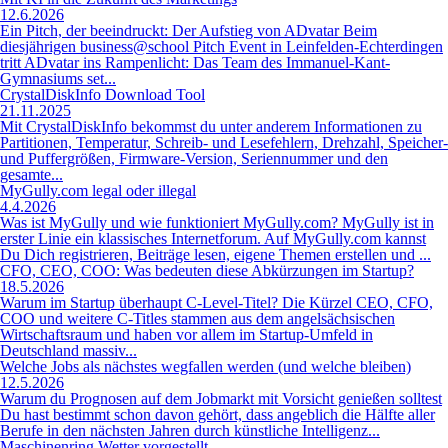
12.6.2026
Ein Pitch, der beeindruckt: Der Aufstieg von ADvatar Beim
diesjährigen business@school Pitch Event in Leinfelden-Echterdingen
tritt ADvatar ins Rampenlicht: Das Team des Immanuel-Kant-
Gymnasiums set...
CrystalDiskInfo Download Tool
21.11.2025
Mit CrystalDiskInfo bekommst du unter anderem Informationen zu
Partitionen, Temperatur, Schreib- und Lesefehlern, Drehzahl, Speicher-
und Puffergrößen, Firmware-Version, Seriennummer und den
gesamte...
MyGully.com legal oder illegal
4.4.2026
Was ist MyGully und wie funktioniert MyGully.com? MyGully ist in
erster Linie ein klassisches Internetforum. Auf MyGully.com kannst
Du Dich registrieren, Beiträge lesen, eigene Themen erstellen und ...
CFO, CEO, COO: Was bedeuten diese Abkürzungen im Startup?
18.5.2026
Warum im Startup überhaupt C-Level-Titel? Die Kürzel CEO, CFO,
COO und weitere C-Titles stammen aus dem angelsächsischen
Wirtschaftsraum und haben vor allem im Startup-Umfeld in
Deutschland massiv...
Welche Jobs als nächstes wegfallen werden (und welche bleiben)
12.5.2026
Warum du Prognosen auf dem Jobmarkt mit Vorsicht genießen solltest
Du hast bestimmt schon davon gehört, dass angeblich die Hälfte aller
Berufe in den nächsten Jahren durch künstliche Intelligenz...
Maschinenring Wetter vorgestellt