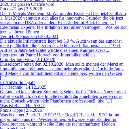
2026 zur großen Chance wird
Praxis-Tipps | 2.5.2026
Der 1. Mai als Wendepunkt: Warum der Brasilien Deal jetzt zählt Am
1. Mai 2026 verändert sich alles für innovative Gründer, die bis jetzt
vor allem die USA oder andere EU-Länder im Blick hatten. [...]
Edelmetall Experte: Die Inflation frisst unser Vermögen – Wie Sie sich
jetzt schützen können
Vertrieb & Finanzen | 30.9.2021
Die aktuelle Inflationsrate liegt bei 3,9 %. Auch wenn das zunächst
nicht gefährlich klingt, so ist es die höchste Inflationsrate seit 1993.
Auf zehn Jahre betrachtet würde dies einen Kaufpreisver [...]
Interview mit Patric Herweh von Immobilienheld.eu
Gründer Interview | 2.10.2020
Düsseldorf Freitag den 02.10.2020. Man sollte meinen der Markt an
Immobilienunternehmen ist schon mehr als gesättigt. Doch die Jungs
und Mädels von Immobilienheld aus Heidelberg wollen den Gegen
[...]
Ist AniWorld legal?
IT / Technik | 14.12.2025
Gerade bei kostenlosen Streaming-Seiten ist für Dich als Nutzer nicht
sofort ersichtlich, ob die Inhalte rechtmäßig angeboten werden oder
nicht. Optisch wirken viele Plattformen professionell, übe [...]
Was ist Black Hat SEO?
Praxis-Tipps | 2.6.2026
Was bedeutet Black Hat SEO? Der Begriff Black Hat SEO kommt
ursprünglich aus den Westernfilmen: Schwarze Hüte standen für
Regelbrecher, während weiße Hüte die rechtschaffenen Helden
kennzeichne [...]