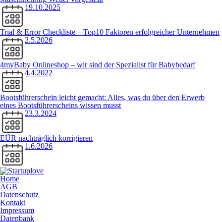
19.10.2025
Trial & Error Checkliste – Top10 Faktoren erfolgreicher Unternehmen
2.5.2026
4myBaby Onlineshop – wir sind der Spezialist für Babybedarf
4.4.2022
Bootsführerschein leicht gemacht: Alles, was du über den Erwerb
eines Bootsführerscheins wissen musst
23.3.2024
EÜR nachträglich korrigieren
1.6.2026
Home
AGB
Datenschutz
Kontakt
Impressum
Datenbank