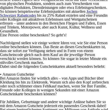
von physischen Produkten, sondern auch zum Verschenken von
digitalen Produkten, Dienstleistungen oder etwa Erlebnisgeschenken.
So können beispielsweise Erlebnisjunkies mit aktuellen
Jochen
Schweizer Rabattcodes
bis zu 25% Rabatt erzielen und eine Freundin
oder Kollegin mit attraktiven Erlebnissen und Wertgutscheinen
erfreuen – unter anderen in den Bereichen Fliegen und Fallen, Essen
und Trinken, Motorpower, aber auch Kunst, Kultur, Wellness und
Gesundheit.
Eine Person online beschenken? So geht’s!
Nachfolgend stellen wir einige weitere Ideen vor, wie Sie eine Person
online beschenken können. Das Beste an diesen Geschenkkarten ist,
dass sie sofort zur Verfügung stehen und in Form von einem
Gutscheincode gleich nach dem Kauf an die jeweilige Person
verschickt werden können. So können Sie sogar in letzter Minute ein
stilvolles Geschenk machen.
Dabei sind die folgenden Gutscheinkarten aktuell besonders beliebt:
•
Amazon Gutscheine
Bei Amazon finden Sie wörtlich alles – von Apps und Bücher über
Kleidung bis hin zu Elektronik. Warum sich also den Kopf zerbrechen
oder noch schlimmer einen Fehlkauf machen, wenn Sie Ihre Familie,
Freunde oder Kollegen in wenigen Sekunden mit einer Amazon
Gutscheinkarte beschenken können?
Für Jubiläen, Geburtstage und andere wichtige Anlässe haben Sie so
mit dem Amazon Gutschein jederzeit ein passendes Geschenk dabei!
Bei einem breitgefächerten Sortiment aus Millionen von Artikeln wird