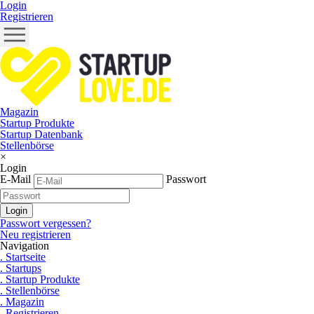
Login
Registrieren
Magazin
Startup Produkte
Startup Datenbank
Stellenbörse
×
Login
E-Mail
Passwort
Passwort vergessen?
Neu registrieren
Navigation
. Startseite
. Startups
. Startup Produkte
. Stellenbörse
. Magazin
. Registrieren