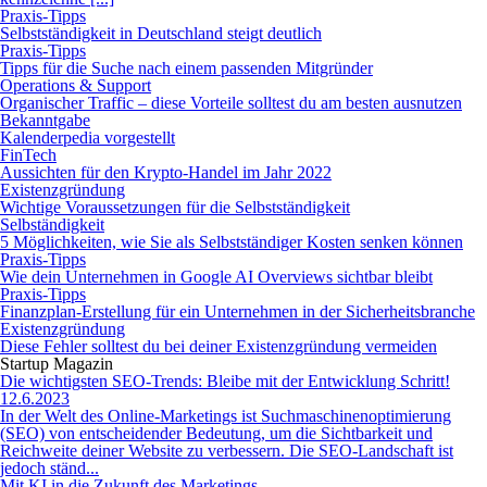
Praxis-Tipps
Selbstständigkeit in Deutschland steigt deutlich
Praxis-Tipps
Tipps für die Suche nach einem passenden Mitgründer
Operations & Support
Organischer Traffic – diese Vorteile solltest du am besten ausnutzen
Bekanntgabe
Kalenderpedia vorgestellt
FinTech
Aussichten für den Krypto-Handel im Jahr 2022
Existenzgründung
Wichtige Voraussetzungen für die Selbstständigkeit
Selbständigkeit
5 Möglichkeiten, wie Sie als Selbstständiger Kosten senken können
Praxis-Tipps
Wie dein Unternehmen in Google AI Overviews sichtbar bleibt
Praxis-Tipps
Finanzplan-Erstellung für ein Unternehmen in der Sicherheitsbranche
Existenzgründung
Diese Fehler solltest du bei deiner Existenzgründung vermeiden
Startup Magazin
Die wichtigsten SEO-Trends: Bleibe mit der Entwicklung Schritt!
12.6.2023
In der Welt des Online-Marketings ist Suchmaschinenoptimierung
(SEO) von entscheidender Bedeutung, um die Sichtbarkeit und
Reichweite deiner Website zu verbessern. Die SEO-Landschaft ist
jedoch ständ...
Mit KI in die Zukunft des Marketings