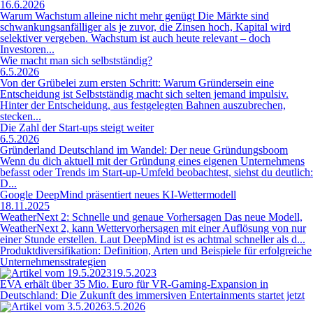
16.6.2026
Warum Wachstum alleine nicht mehr genügt Die Märkte sind
schwankungsanfälliger als je zuvor, die Zinsen hoch, Kapital wird
selektiver vergeben. Wachstum ist auch heute relevant – doch
Investoren...
Wie macht man sich selbstständig?
6.5.2026
Von der Grübelei zum ersten Schritt: Warum Gründersein eine
Entscheidung ist Selbstständig macht sich selten jemand impulsiv.
Hinter der Entscheidung, aus festgelegten Bahnen auszubrechen,
stecken...
Die Zahl der Start-ups steigt weiter
6.5.2026
Gründerland Deutschland im Wandel: Der neue Gründungsboom
Wenn du dich aktuell mit der Gründung eines eigenen Unternehmens
befasst oder Trends im Start-up-Umfeld beobachtest, siehst du deutlich:
D...
Google DeepMind präsentiert neues KI-Wettermodell
18.11.2025
WeatherNext 2: Schnelle und genaue Vorhersagen Das neue Modell,
WeatherNext 2, kann Wettervorhersagen mit einer Auflösung von nur
einer Stunde erstellen. Laut DeepMind ist es achtmal schneller als d...
Produktdiversifikation: Definition, Arten und Beispiele für erfolgreiche
Unternehmensstrategien
19.5.2023
EVA erhält über 35 Mio. Euro für VR-Gaming-Expansion in
Deutschland: Die Zukunft des immersiven Entertainments startet jetzt
3.5.2026