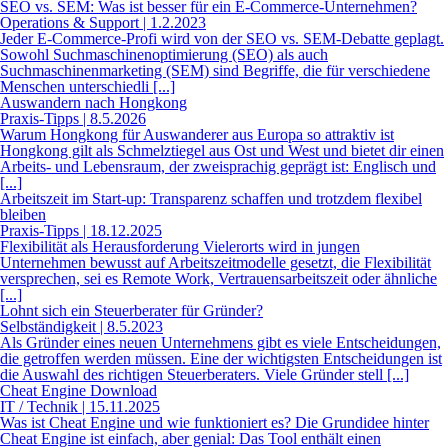
SEO vs. SEM: Was ist besser für ein E-Commerce-Unternehmen?
Operations & Support | 1.2.2023
Jeder E-Commerce-Profi wird von der SEO vs. SEM-Debatte geplagt.
Sowohl Suchmaschinenoptimierung (SEO) als auch
Suchmaschinenmarketing (SEM) sind Begriffe, die für verschiedene
Menschen unterschiedli [...]
Auswandern nach Hongkong
Praxis-Tipps | 8.5.2026
Warum Hongkong für Auswanderer aus Europa so attraktiv ist
Hongkong gilt als Schmelztiegel aus Ost und West und bietet dir einen
Arbeits- und Lebensraum, der zweisprachig geprägt ist: Englisch und
[...]
Arbeitszeit im Start-up: Transparenz schaffen und trotzdem flexibel
bleiben
Praxis-Tipps | 18.12.2025
Flexibilität als Herausforderung Vielerorts wird in jungen
Unternehmen bewusst auf Arbeitszeitmodelle gesetzt, die Flexibilität
versprechen, sei es Remote Work, Vertrauensarbeitszeit oder ähnliche
[...]
Lohnt sich ein Steuerberater für Gründer?
Selbständigkeit | 8.5.2023
Als Gründer eines neuen Unternehmens gibt es viele Entscheidungen,
die getroffen werden müssen. Eine der wichtigsten Entscheidungen ist
die Auswahl des richtigen Steuerberaters. Viele Gründer stell [...]
Cheat Engine Download
IT / Technik | 15.11.2025
Was ist Cheat Engine und wie funktioniert es? Die Grundidee hinter
Cheat Engine ist einfach, aber genial: Das Tool enthält einen