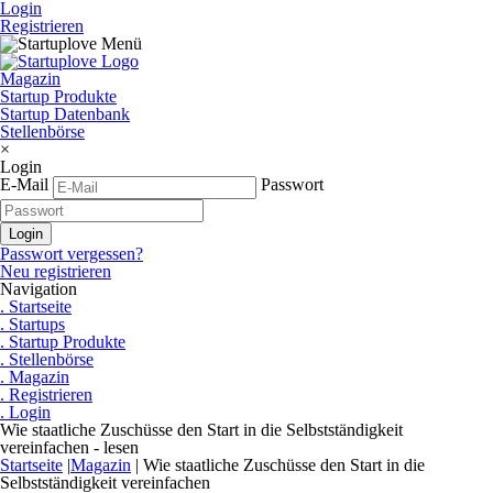
Login
Registrieren
Magazin
Startup Produkte
Startup Datenbank
Stellenbörse
×
Login
E-Mail
Passwort
Passwort vergessen?
Neu registrieren
Navigation
. Startseite
. Startups
. Startup Produkte
. Stellenbörse
. Magazin
. Registrieren
. Login
Wie staatliche Zuschüsse den Start in die Selbstständigkeit
vereinfachen - lesen
Startseite
|
Magazin
|
Wie staatliche Zuschüsse den Start in die
Selbstständigkeit vereinfachen