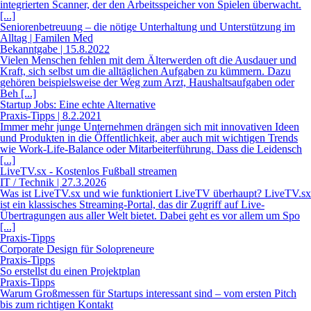
integrierten Scanner, der den Arbeitsspeicher von Spielen überwacht.
[...]
Seniorenbetreuung – die nötige Unterhaltung und Unterstützung im
Alltag | Familen Med
Bekanntgabe | 15.8.2022
Vielen Menschen fehlen mit dem Älterwerden oft die Ausdauer und
Kraft, sich selbst um die alltäglichen Aufgaben zu kümmern. Dazu
gehören beispielsweise der Weg zum Arzt, Haushaltsaufgaben oder
Beh [...]
Startup Jobs: Eine echte Alternative
Praxis-Tipps | 8.2.2021
Immer mehr junge Unternehmen drängen sich mit innovativen Ideen
und Produkten in die Öffentlichkeit, aber auch mit wichtigen Trends
wie Work-Life-Balance oder Mitarbeiterführung. Dass die Leidensch
[...]
LiveTV.sx - Kostenlos Fußball streamen
IT / Technik | 27.3.2026
Was ist LiveTV.sx und wie funktioniert LiveTV überhaupt? LiveTV.sx
ist ein klassisches Streaming-Portal, das dir Zugriff auf Live-
Übertragungen aus aller Welt bietet. Dabei geht es vor allem um Spo
[...]
Praxis-Tipps
Corporate Design für Solopreneure
Praxis-Tipps
So erstellst du einen Projektplan
Praxis-Tipps
Warum Großmessen für Startups interessant sind – vom ersten Pitch
bis zum richtigen Kontakt