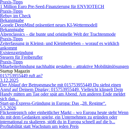
Praxis-Tipps
1 Million Euro Pre-Seed-Finanzierung für ENVIOTECH
Praxis-Tipps
Rebuy im Check
Bekanntgabe
Google DeepMind präsentiert neues KI-Wettermodell
Bekanntgabe
Alpenclassics – die bunte und originelle Welt der Trachtenmode
Praxis-Tipps
Zeiterfassung in Kleinst- und Kleinbetrieben – worauf es wirklich
ankommt
Existenzgründung
Steuern für Freiberufler
Praxis-Tipps
Mitarbeiterbindung nachhaltig gestalten – attraktive Mobilitätslösungen
Startup Magazin
015753955449 ruft an?
3.12.2025
Der Ablauf der Betrugsmasche mit 015753955449 Du siehst einen
Anruf auf Deinem Display: 015753955449. Vielleicht klingelt Dein
Handy mitten am Tag oder spät am Abend. Am anderen Ende meldet
sich dan...
Start-up-Express-Gründung in Europa: Das „28. Regime“.
5.5.2026
Flickenteppich oder einheitlicher Markt – wo Europa heute steht Wenn
du mit dem Gedanken spielst, ein Unternehmen zu gründen oder
international zu skalieren, stößt du in Europa schnell auf die b...
Profitabilität statt Wachstum um jeden Preis