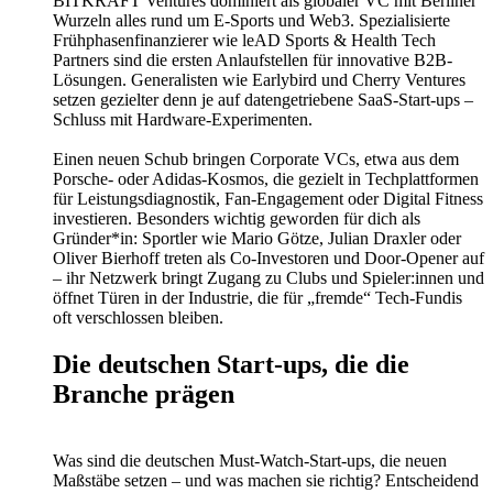
BITKRAFT Ventures dominiert als globaler VC mit Berliner
Wurzeln alles rund um E-Sports und Web3. Spezialisierte
Frühphasenfinanzierer wie leAD Sports & Health Tech
Partners sind die ersten Anlaufstellen für innovative B2B-
Lösungen. Generalisten wie Earlybird und Cherry Ventures
setzen gezielter denn je auf datengetriebene SaaS-Start-ups –
Schluss mit Hardware-Experimenten.
Einen neuen Schub bringen Corporate VCs, etwa aus dem
Porsche- oder Adidas-Kosmos, die gezielt in Techplattformen
für Leistungsdiagnostik, Fan-Engagement oder Digital Fitness
investieren. Besonders wichtig geworden für dich als
Gründer*in: Sportler wie Mario Götze, Julian Draxler oder
Oliver Bierhoff treten als Co-Investoren und Door-Opener auf
– ihr Netzwerk bringt Zugang zu Clubs und Spieler:innen und
öffnet Türen in der Industrie, die für „fremde“ Tech-Fundis
oft verschlossen bleiben.
Die deutschen Start-ups, die die
Branche prägen
Was sind die deutschen Must-Watch-Start-ups, die neuen
Maßstäbe setzen – und was machen sie richtig? Entscheidend