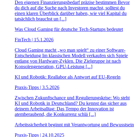
Den eigenen Finanzierungsbedarf präzise bestimmen Bevor
du dich auf die Suche nach Investoren machst, solltest du
einen klaren Überblick darüber haben, wie viel Kapital du
tatsächlich brauchst un [...]
Was Cloud Gaming für deutsche Tech-Startups bedeutet
FinTech | 15.1.2026
Cloud Gaming macht „wo man spielt“ zu einer Software-
Entscheidung Im klassischen Modell verkaufen sich Spiele
entlang von Hardware-Zyklen. Die Zielgruppe ist nach
Konsolengeneration, GPU-Leistung [...]
KI und Robotik: Reallabor als Antwort auf EU-Regeln
Praxis-Tipps | 3.5.2026
Zwischen Zukunftschance und Regulierungskrise: Wo steht
KI und Robotik in Deutschland? Du kennst das sicher aus
deinem Arbeitsalltag: Das Tempo der Innovation ist
atemberaubend, die Konkurrenz schlä [...]
Arbeitssicherheit beginnt mit Verantwortung und Bewusstsein
Praxis-Tipps | 24.10.2025