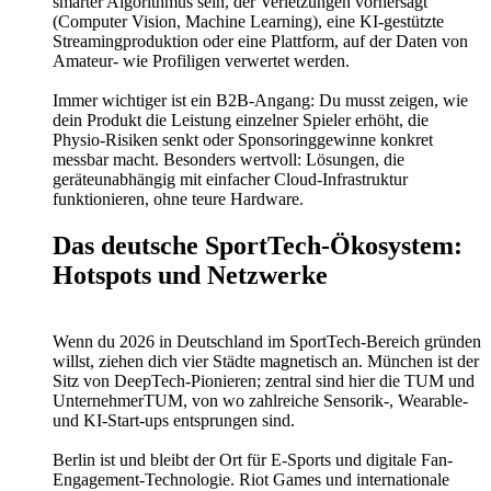
smarter Algorithmus sein, der Verletzungen vorhersagt
(Computer Vision, Machine Learning), eine KI-gestützte
Streamingproduktion oder eine Plattform, auf der Daten von
Amateur- wie Profiligen verwertet werden.
Immer wichtiger ist ein B2B-Angang: Du musst zeigen, wie
dein Produkt die Leistung einzelner Spieler erhöht, die
Physio-Risiken senkt oder Sponsoringgewinne konkret
messbar macht. Besonders wertvoll: Lösungen, die
geräteunabhängig mit einfacher Cloud-Infrastruktur
funktionieren, ohne teure Hardware.
Das deutsche SportTech-Ökosystem:
Hotspots und Netzwerke
Wenn du 2026 in Deutschland im SportTech-Bereich gründen
willst, ziehen dich vier Städte magnetisch an. München ist der
Sitz von DeepTech-Pionieren; zentral sind hier die TUM und
UnternehmerTUM, von wo zahlreiche Sensorik-, Wearable-
und KI-Start-ups entsprungen sind.
Berlin ist und bleibt der Ort für E-Sports und digitale Fan-
Engagement-Technologie. Riot Games und internationale