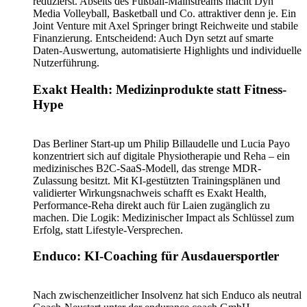
reduzierst. Abseits des Fußball-Mainstreams macht Dyn
Media Volleyball, Basketball und Co. attraktiver denn je. Ein
Joint Venture mit Axel Springer bringt Reichweite und stabile
Finanzierung. Entscheidend: Auch Dyn setzt auf smarte
Daten-Auswertung, automatisierte Highlights und individuelle
Nutzerführung.
Exakt Health: Medizinprodukte statt Fitness-
Hype
Das Berliner Start-up um Philip Billaudelle und Lucia Payo
konzentriert sich auf digitale Physiotherapie und Reha – ein
medizinisches B2C-SaaS-Modell, das strenge MDR-
Zulassung besitzt. Mit KI-gestützten Trainingsplänen und
validierter Wirkungsnachweis schafft es Exakt Health,
Performance-Reha direkt auch für Laien zugänglich zu
machen. Die Logik: Medizinischer Impact als Schlüssel zum
Erfolg, statt Lifestyle-Versprechen.
Enduco: KI-Coaching für Ausdauersportler
Nach zwischenzeitlicher Insolvenz hat sich Enduco als neutral