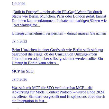
1.6.2026
„Built in Europe“ – mehr als ein PR-Gag? Wenn Du durch
Städte wie Berlin, München, Paris oder London gehst, kannst
Du ihnen kaum entkommen: Plakate mit markigen Sätzen wie
„Not waiting for...
Umzugsunternehmen vergleichen – darauf müssen Sie achten
23.5.2022
Beim Umziehen in einer Großstadt wie Berlin stellt sich gut
begründet die Frage, ob der Umzug von Umzugs-Profis
übernommen oder lieber selbst gestemmt werden sollte. Ein
Umzug in Berlin kann sehr s...
MCP für SEO
28.5.2026
Was sich mit MCP für SEO verändert hat MCP – die
Abkürzung für Model Context Protocol – wurde Ende 2024
als offener Standard vorgestellt und ist spätestens 2026 durch
die Integration in fast...