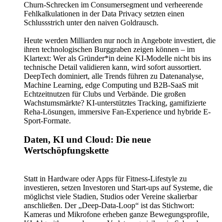
Churn-Schrecken im Consumersegment und verheerende
Fehlkalkulationen in der Data Privacy setzten einen
Schlussstrich unter den naiven Goldrausch.
Heute werden Milliarden nur noch in Angebote investiert, die
ihren technologischen Burggraben zeigen können – im
Klartext: Wer als Gründer*in deine KI-Modelle nicht bis ins
technische Detail validieren kann, wird sofort aussortiert.
DeepTech dominiert, alle Trends führen zu Datenanalyse,
Machine Learning, edge Computing und B2B-SaaS mit
Echtzeitnutzen für Clubs und Verbände. Die großen
Wachstumsmärkte? KI-unterstütztes Tracking, gamifizierte
Reha-Lösungen, immersive Fan-Experience und hybride E-
Sport-Formate.
Daten, KI und Cloud: Die neue
Wertschöpfungskette
Statt in Hardware oder Apps für Fitness-Lifestyle zu
investieren, setzen Investoren und Start-ups auf Systeme, die
möglichst viele Stadien, Studios oder Vereine skalierbar
anschließen. Der „Deep-Data-Loop“ ist das Stichwort:
Kameras und Mikrofone erheben ganze Bewegungsprofile,