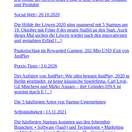
und Produkte
Social Web | 20.10.2020
Die Höhle der Löwen 2020 ging spannend mit 5 Startups am
19. Oktober mit Folge 8 der neuen Staffel an den Start. Auch
dieses Mal suchen die Löwen wieder nach den innovativsten
und genialsten Erfind [...]
Paukenschlag im Rewarded Gaming: 202-Mio.USD-Exit von
JustPlay
Praxis-Tipps | 3.6.2026
Der Aufstieg von JustPlay: Wie alles begann JustPlay, 2020 in
Berlin gegründet, ist keine klassische Spielefirma. Carl Livie,
Gil Mincberg und Mirko Aquaro – ihre Gründer-DNA ist
geprägt durch E [...]
Die 5 häufigsten Arten von Startup-Unternehmen
Selbständigkeit | 13.11.2021
Die häufigsten Startups kommen aus den folgenden
Branchen: • Software (SaaS) und Technologie • Marketing