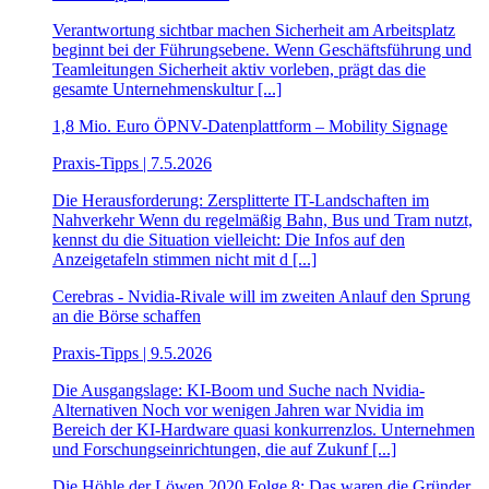
Verantwortung sichtbar machen Sicherheit am Arbeitsplatz
beginnt bei der Führungsebene. Wenn Geschäftsführung und
Teamleitungen Sicherheit aktiv vorleben, prägt das die
gesamte Unternehmenskultur [...]
1,8 Mio. Euro ÖPNV-Datenplattform – Mobility Signage
Praxis-Tipps | 7.5.2026
Die Herausforderung: Zersplitterte IT-Landschaften im
Nahverkehr Wenn du regelmäßig Bahn, Bus und Tram nutzt,
kennst du die Situation vielleicht: Die Infos auf den
Anzeigetafeln stimmen nicht mit d [...]
Cerebras - Nvidia-Rivale will im zweiten Anlauf den Sprung
an die Börse schaffen
Praxis-Tipps | 9.5.2026
Die Ausgangslage: KI-Boom und Suche nach Nvidia-
Alternativen Noch vor wenigen Jahren war Nvidia im
Bereich der KI-Hardware quasi konkurrenzlos. Unternehmen
und Forschungseinrichtungen, die auf Zukunf [...]
Die Höhle der Löwen 2020 Folge 8: Das waren die Gründer