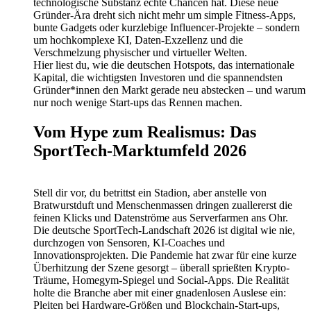
technologische Substanz echte Chancen hat. Diese neue
Gründer-Ära dreht sich nicht mehr um simple Fitness-Apps,
bunte Gadgets oder kurzlebige Influencer-Projekte – sondern
um hochkomplexe KI, Daten-Exzellenz und die
Verschmelzung physischer und virtueller Welten.
Hier liest du, wie die deutschen Hotspots, das internationale
Kapital, die wichtigsten Investoren und die spannendsten
Gründer*innen den Markt gerade neu abstecken – und warum
nur noch wenige Start-ups das Rennen machen.
Vom Hype zum Realismus: Das
SportTech-Marktumfeld 2026
Stell dir vor, du betrittst ein Stadion, aber anstelle von
Bratwurstduft und Menschenmassen dringen zuallererst die
feinen Klicks und Datenströme aus Serverfarmen ans Ohr.
Die deutsche SportTech-Landschaft 2026 ist digital wie nie,
durchzogen von Sensoren, KI-Coaches und
Innovationsprojekten. Die Pandemie hat zwar für eine kurze
Überhitzung der Szene gesorgt – überall sprießten Krypto-
Träume, Homegym-Spiegel und Social-Apps. Die Realität
holte die Branche aber mit einer gnadenlosen Auslese ein:
Pleiten bei Hardware-Größen und Blockchain-Start-ups,