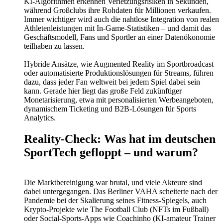
KI-Algorithmen erkennen Verletzungsrisiken in Sekunden,
während Großclubs ihre Rohdaten für Millionen verkaufen.
Immer wichtiger wird auch die nahtlose Integration von realen
Athletenleistungen mit In-Game-Statistiken – und damit das
Geschäftsmodell, Fans und Sportler an einer Datenökonomie
teilhaben zu lassen.
Hybride Ansätze, wie Augmented Reality im Sportbroadcast
oder automatisierte Produktionslösungen für Streams, führen
dazu, dass jeder Fan weltweit bei jedem Spiel dabei sein
kann. Gerade hier liegt das große Feld zukünftiger
Monetarisierung, etwa mit personalisierten Werbeangeboten,
dynamischem Ticketing und B2B-Lösungen für Sports
Analytics.
Reality-Check: Was hat im deutschen
SportTech gefloppt – und warum?
Die Marktbereinigung war brutal, und viele Akteure sind
dabei untergegangen. Das Berliner VAHA scheiterte nach der
Pandemie bei der Skalierung seines Fitness-Spiegels, auch
Krypto-Projekte wie The Football Club (NFTs im Fußball)
oder Social-Sports-Apps wie Coachinho (KI-amateur Trainer