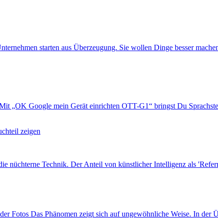
 Unternehmen starten aus Überzeugung. Sie wollen Dinge besser mach
it „OK Google mein Gerät einrichten OTT-G1“ bringst Du Sprachsteu
chteil zeigen
nüchterne Technik. Der Anteil von künstlicher Intelligenz als 'Referral'
der Fotos Das Phänomen zeigt sich auf ungewöhnliche Weise. In der Üb