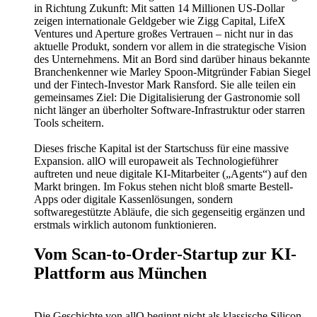
in Richtung Zukunft: Mit satten 14 Millionen US-Dollar
zeigen internationale Geldgeber wie Zigg Capital, LifeX
Ventures und Aperture großes Vertrauen – nicht nur in das
aktuelle Produkt, sondern vor allem in die strategische Vision
des Unternehmens. Mit an Bord sind darüber hinaus bekannte
Branchenkenner wie Marley Spoon-Mitgründer Fabian Siegel
und der Fintech-Investor Mark Ransford. Sie alle teilen ein
gemeinsames Ziel: Die Digitalisierung der Gastronomie soll
nicht länger an überholter Software-Infrastruktur oder starren
Tools scheitern.
Dieses frische Kapital ist der Startschuss für eine massive
Expansion. allO will europaweit als Technologieführer
auftreten und neue digitale KI-Mitarbeiter („Agents“) auf den
Markt bringen. Im Fokus stehen nicht bloß smarte Bestell-
Apps oder digitale Kassenlösungen, sondern
softwaregestützte Abläufe, die sich gegenseitig ergänzen und
erstmals wirklich autonom funktionieren.
Vom Scan-to-Order-Startup zur KI-
Plattform aus München
Die Geschichte von allO beginnt nicht als klassische Silicon-