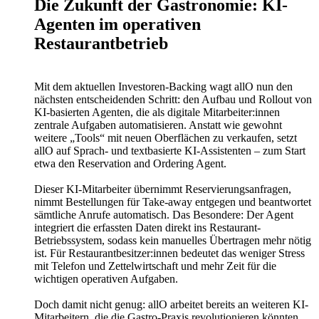
Die Zukunft der Gastronomie: KI-
Agenten im operativen
Restaurantbetrieb
Mit dem aktuellen Investoren-Backing wagt allO nun den
nächsten entscheidenden Schritt: den Aufbau und Rollout von
KI-basierten Agenten, die als digitale Mitarbeiter:innen
zentrale Aufgaben automatisieren. Anstatt wie gewohnt
weitere „Tools“ mit neuen Oberflächen zu verkaufen, setzt
allO auf Sprach- und textbasierte KI-Assistenten – zum Start
etwa den Reservation and Ordering Agent.
Dieser KI-Mitarbeiter übernimmt Reservierungsanfragen,
nimmt Bestellungen für Take-away entgegen und beantwortet
sämtliche Anrufe automatisch. Das Besondere: Der Agent
integriert die erfassten Daten direkt ins Restaurant-
Betriebssystem, sodass kein manuelles Übertragen mehr nötig
ist. Für Restaurantbesitzer:innen bedeutet das weniger Stress
mit Telefon und Zettelwirtschaft und mehr Zeit für die
wichtigen operativen Aufgaben.
Doch damit nicht genug: allO arbeitet bereits an weiteren KI-
Mitarbeitern, die die Gastro-Praxis revolutionieren könnten.