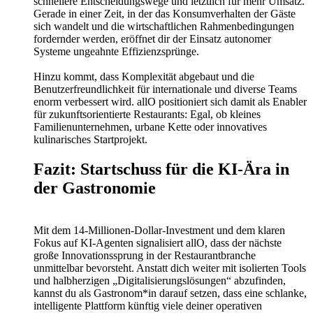
schnellere Entscheidungswege und letztlich für mehr Umsatz.
Gerade in einer Zeit, in der das Konsumverhalten der Gäste
sich wandelt und die wirtschaftlichen Rahmenbedingungen
fordernder werden, eröffnet dir der Einsatz autonomer
Systeme ungeahnte Effizienzsprünge.
Hinzu kommt, dass Komplexität abgebaut und die
Benutzerfreundlichkeit für internationale und diverse Teams
enorm verbessert wird. allO positioniert sich damit als Enabler
für zukunftsorientierte Restaurants: Egal, ob kleines
Familienunternehmen, urbane Kette oder innovatives
kulinarisches Startprojekt.
Fazit: Startschuss für die KI-Ära in
der Gastronomie
Mit dem 14-Millionen-Dollar-Investment und dem klaren
Fokus auf KI-Agenten signalisiert allO, dass der nächste
große Innovationssprung in der Restaurantbranche
unmittelbar bevorsteht. Anstatt dich weiter mit isolierten Tools
und halbherzigen „Digitalisierungslösungen“ abzufinden,
kannst du als Gastronom*in darauf setzen, dass eine schlanke,
intelligente Plattform künftig viele deiner operativen