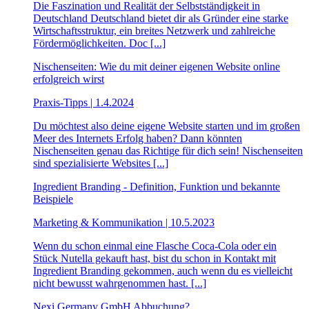
Die Faszination und Realität der Selbstständigkeit in
Deutschland Deutschland bietet dir als Gründer eine starke
Wirtschaftsstruktur, ein breites Netzwerk und zahlreiche
Fördermöglichkeiten. Doc [...]
Nischenseiten: Wie du mit deiner eigenen Website online
erfolgreich wirst
Praxis-Tipps | 1.4.2024
Du möchtest also deine eigene Website starten und im großen
Meer des Internets Erfolg haben? Dann könnten
Nischenseiten genau das Richtige für dich sein! Nischenseiten
sind spezialisierte Websites [...]
Ingredient Branding - Definition, Funktion und bekannte
Beispiele
Marketing & Kommunikation | 10.5.2023
Wenn du schon einmal eine Flasche Coca-Cola oder ein
Stück Nutella gekauft hast, bist du schon in Kontakt mit
Ingredient Branding gekommen, auch wenn du es vielleicht
nicht bewusst wahrgenommen hast. [...]
Nexi Germany GmbH Abbuchung?