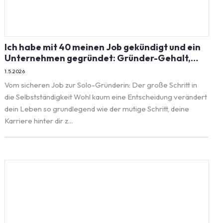
Ich habe mit 40 meinen Job gekündigt und ein
Unternehmen gegründet: Gründer-Gehalt,
Mut, Alltag, Entscheidungen – Die wahre
1.5.2026
Geschichte von Jana Krotsch
Vom sicheren Job zur Solo-Gründerin: Der große Schritt in
die Selbstständigkeit Wohl kaum eine Entscheidung verändert
dein Leben so grundlegend wie der mutige Schritt, deine
Karriere hinter dir z...