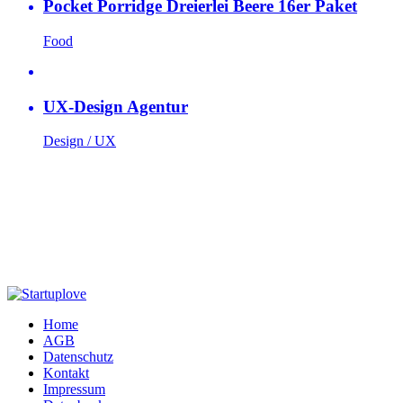
Pocket Porridge Dreierlei Beere 16er Paket
Food
UX-Design Agentur
Design / UX
Home
AGB
Datenschutz
Kontakt
Impressum