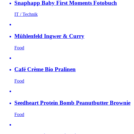
Snaphapp Baby First Moments Fotobuch
IT / Technik
Mühlenfeld Ingwer & Curry
Food
Café Crème Bio Pralinen
Food
Seedheart Protein Bomb Peanutbutter Brownie
Food