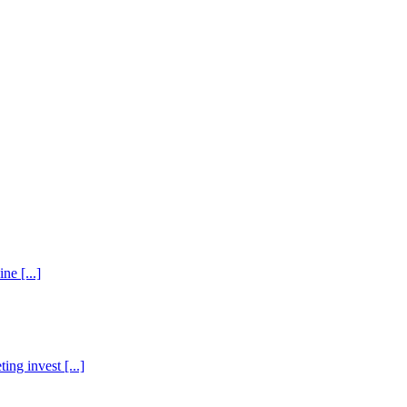
ne [...]
ng invest [...]