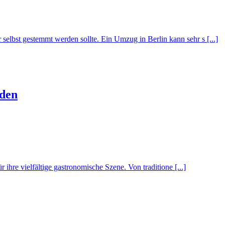
elbst gestemmt werden sollte. Ein Umzug in Berlin kann sehr s [...]
den
 ihre vielfältige gastronomische Szene. Von traditione [...]