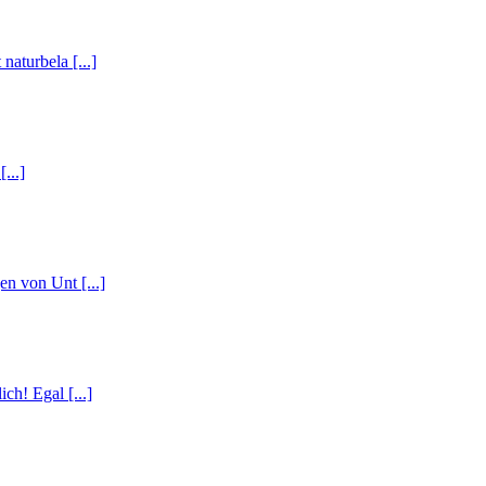
naturbela [...]
...]
n von Unt [...]
h! Egal [...]