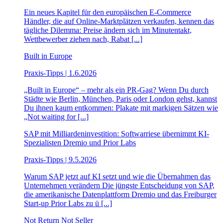
Ein neues Kapitel für den europäischen E-Commerce
Händler, die auf Online-Marktplätzen verkaufen, kennen das
tägliche Dilemma: Preise ändern sich im Minutentakt,
Wettbewerber ziehen nach, Rabat [...]
Built in Europe
Praxis-Tipps | 1.6.2026
„Built in Europe“ – mehr als ein PR-Gag? Wenn Du durch
Städte wie Berlin, München, Paris oder London gehst, kannst
Du ihnen kaum entkommen: Plakate mit markigen Sätzen wie
„Not waiting for [...]
SAP mit Milliardeninvestition: Softwarriese übernimmt KI-
Spezialisten Dremio und Prior Labs
Praxis-Tipps | 9.5.2026
Warum SAP jetzt auf KI setzt und wie die Übernahmen das
Unternehmen verändern Die jüngste Entscheidung von SAP,
die amerikanische Datenplattform Dremio und das Freiburger
Start-up Prior Labs zu ü [...]
Not Return Not Seller