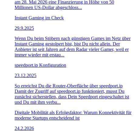
am 28. Mai 2026 eine Finanzierung in Höhe von 50
Millionen US-Dollar abgeschloss...
Instant Gaming im Check
29.9.2025
Wenn Du beim Stöbern nach günstigen Games im Netz über
Instant Gaming gestolpert bist, bist Du nicht allein. Der
Anbieter ist seit Jahren auf dem Radar vieler Gamer, weil er
immer wieder mit erstau...
speedport.ip Konfiguration
23.12.2025
So erreichst Du die Router-Oberfläche über speedport.ip
Damit der Zugriff auf speedport.ip funktioniert, musst Du
zunächst sicherstellen, dass Dein Speedport eingeschaltet ist
und Du mit ihm verbu...
Digitale Mobilität als Erfolgsfaktor: Warum Konnektivität für
moderne Startups entscheidend ist
24.2.2026