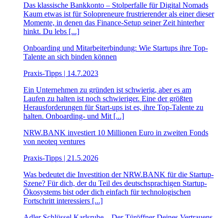
Das klassische Bankkonto – Stolperfalle für Digital Nomads
Kaum etwas ist für Solopreneure frustrierender als einer dieser
Momente, in denen das Finance-Setup seiner Zeit hinterher
hinkt. Du lebs [...]
Onboarding und Mitarbeiterbindung: Wie Startups ihre Top-
Talente an sich binden können
Praxis-Tipps | 14.7.2023
Ein Unternehmen zu gründen ist schwierig, aber es am
Laufen zu halten ist noch schwieriger. Eine der größten
Herausforderungen für Start-ups ist es, ihre Top-Talente zu
halten. Onboarding- und Mit [...]
NRW.BANK investiert 10 Millionen Euro in zweiten Fonds
von neoteq ventures
Praxis-Tipps | 21.5.2026
Was bedeutet die Investition der NRW.BANK für die Startup-
Szene? Für dich, der du Teil des deutschsprachigen Startup-
Ökosystems bist oder dich einfach für technologischen
Fortschritt interessiers [...]
Adler Schlüssel Karlsruhe – Der Türöffner Deines Vertrauens