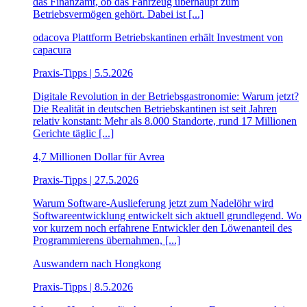
das Finanzamt, ob das Fahrzeug überhaupt zum
Betriebsvermögen gehört. Dabei ist [...]
odacova Plattform Betriebskantinen erhält Investment von
capacura
Praxis-Tipps | 5.5.2026
Digitale Revolution in der Betriebsgastronomie: Warum jetzt?
Die Realität in deutschen Betriebskantinen ist seit Jahren
relativ konstant: Mehr als 8.000 Standorte, rund 17 Millionen
Gerichte täglic [...]
4,7 Millionen Dollar für Avrea
Praxis-Tipps | 27.5.2026
Warum Software-Auslieferung jetzt zum Nadelöhr wird
Softwareentwicklung entwickelt sich aktuell grundlegend. Wo
vor kurzem noch erfahrene Entwickler den Löwenanteil des
Programmierens übernahmen, [...]
Auswandern nach Hongkong
Praxis-Tipps | 8.5.2026