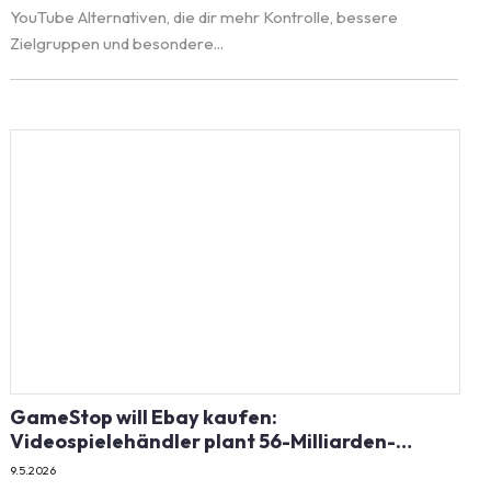
YouTube Alternativen, die dir mehr Kontrolle, bessere
Zielgruppen und besondere...
GameStop will Ebay kaufen:
Videospielehändler plant 56-Milliarden-
Dollar-Übernahme
9.5.2026