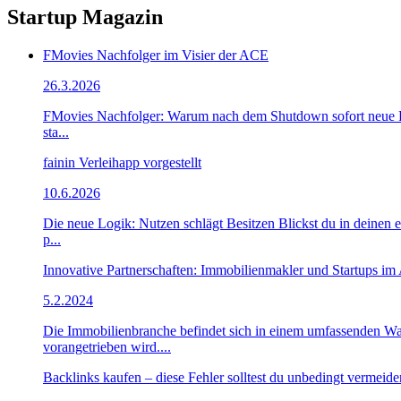
Startup Magazin
FMovies Nachfolger im Visier der ACE
26.3.2026
FMovies Nachfolger: Warum nach dem Shutdown sofort neue Plat
sta...
fainin Verleihapp vorgestellt
10.6.2026
Die neue Logik: Nutzen schlägt Besitzen Blickst du in deinen 
p...
Innovative Partnerschaften: Immobilienmakler und Startups im
5.2.2024
Die Immobilienbranche befindet sich in einem umfassenden Wa
vorangetrieben wird....
Backlinks kaufen – diese Fehler solltest du unbedingt vermeide