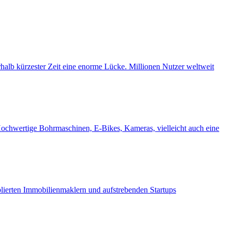
halb kürzester Zeit eine enorme Lücke. Millionen Nutzer weltweit
 Hochwertige Bohrmaschinen, E-Bikes, Kameras, vielleicht auch eine
lierten Immobilienmaklern und aufstrebenden Startups