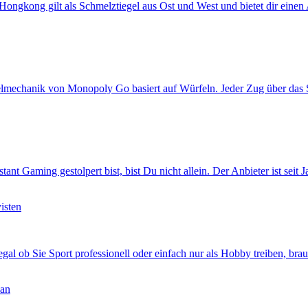
ngkong gilt als Schmelztiegel aus Ost und West und bietet dir einen 
mechanik von Monopoly Go basiert auf Würfeln. Jeder Zug über das S
 Gaming gestolpert bist, bist Du nicht allein. Der Anbieter ist seit 
isten
egal ob Sie Sport professionell oder einfach nur als Hobby treiben, b
 an