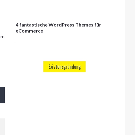
4 fantastische WordPress Themes für
eCommerce
 um
Existenzgründung