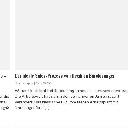
ro –
Der ideale Sales-Prozess von flexiblen Bürolösungen
Praxis-Tipps | 12.5.2026
Warum Flexibilität bei Bürolösungen heute so entscheidend ist
ür die
Die Arbeitswelt hat sich in den vergangenen Jahren rasant
ital
verändert. Das klassische Bild vom festen Arbeitsplatz mit
 erg�
jahrelanger Bind [...]