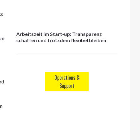
ss
Arbeitszeit im Start-up: Transparenz
bot
schaffen und trotzdem flexibel bleiben
Operations &
nd
Support
en