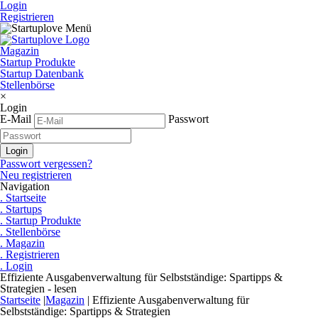
Login
Registrieren
Magazin
Startup Produkte
Startup Datenbank
Stellenbörse
×
Login
E-Mail
Passwort
Passwort vergessen?
Neu registrieren
Navigation
. Startseite
. Startups
. Startup Produkte
. Stellenbörse
. Magazin
. Registrieren
. Login
Effiziente Ausgabenverwaltung für Selbstständige: Spartipps &
Strategien - lesen
Startseite
|
Magazin
|
Effiziente Ausgabenverwaltung für
Selbstständige: Spartipps & Strategien