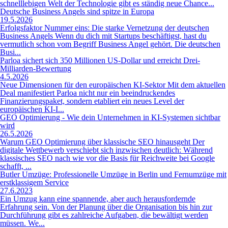
schnelllebigen Welt der Technologie gibt es ständig neue Chance...
Deutsche Business Angels sind spitze in Europa
19.5.2026
Erfolgsfaktor Nummer eins: Die starke Vernetzung der deutschen
Business Angels Wenn du dich mit Startups beschäftigst, hast du
vermutlich schon vom Begriff Business Angel gehört. Die deutschen
Busi...
Parloa sichert sich 350 Millionen US-Dollar und erreicht Drei-
Milliarden-Bewertung
4.5.2026
Neue Dimensionen für den europäischen KI-Sektor Mit dem aktuellen
Deal manifestiert Parloa nicht nur ein beeindruckendes
Finanzierungspaket, sondern etabliert ein neues Level der
europäischen KI-I...
GEO Optimierung - Wie dein Unternehmen in KI-Systemen sichtbar
wird
26.5.2026
Warum GEO Optimierung über klassische SEO hinausgeht Der
digitale Wettbewerb verschiebt sich inzwischen deutlich: Während
klassisches SEO nach wie vor die Basis für Reichweite bei Google
schafft, ...
Butler Umzüge: Professionelle Umzüge in Berlin und Fernumzüge mit
erstklassigem Service
27.6.2023
Ein Umzug kann eine spannende, aber auch herausfordernde
Erfahrung sein. Von der Planung über die Organisation bis hin zur
Durchführung gibt es zahlreiche Aufgaben, die bewältigt werden
müssen. We...