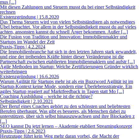
mus [...]
Mit diesen Zahlungen und Steuern musst du bei einer Selbständigkeit
rechnen
Existenzgründung | 15.8.2020
Das Thema Steuern wird von vielen Selbstständigen als notwendiges
Übel betrachtet. Vor allem in der Selbstständigkeit musst du auf vieles
achten, ansonsten kannst du schnell Ärger bekommen. Außer [...]
Die Fusion von Tradition und Innovation: Immobilienmakler und
Startups im Wandel der Zeit
Praxis-Tipps | 4.2.2024
Die Immobilienbranche hat sich in den letzten Jahren stark gewandelt,
und eine der treibenden Kräfte hinter dieser Veränderung ist die
Partnerschaft zwischen etablierten Immobilienmaklern und aufstr [...]
Agile Methoden im Startup: Welche Zertifizierungen Gründer wirklich
weiterbringen
Existenzgründung | 16.6.2026
Warum Agilität für Startups mehr ist als ein Buzzword Agilität ist im
Startup-Kontext keine Mode, sondern eine Überlebensstrategie. Ein
agiles Startup reagiert auf Marktfeedback in Tagen statt Mo [...]
Coaching Ausbildung – welche ist die richtige?
Selbständigkeit | 2.10.2021
Der Beruf eines Coaches gehört zu den schönsten und beliebtesten
Berufen überhaupt. Was gibt es besseres, als Menschen dabei zu
unterstützen, über sich selbst hinauszuwachsen und ihre Blockaden z
[...]
SEO kannst Du jetzt lernen – Akademie etabliert Streamingkonzept
Praxis-Tipps | 2.6.2023
Heutzutage führt kein Weg mehr daran vorbei, die Macht der