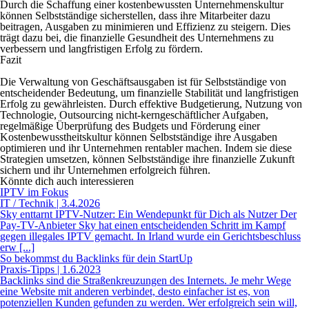
Durch die Schaffung einer kostenbewussten Unternehmenskultur
können Selbstständige sicherstellen, dass ihre Mitarbeiter dazu
beitragen, Ausgaben zu minimieren und Effizienz zu steigern. Dies
trägt dazu bei, die finanzielle Gesundheit des Unternehmens zu
verbessern und langfristigen Erfolg zu fördern.
Fazit
Die Verwaltung von Geschäftsausgaben ist für Selbstständige von
entscheidender Bedeutung, um finanzielle Stabilität und langfristigen
Erfolg zu gewährleisten. Durch effektive Budgetierung, Nutzung von
Technologie, Outsourcing nicht-kerngeschäftlicher Aufgaben,
regelmäßige Überprüfung des Budgets und Förderung einer
Kostenbewusstheitskultur können Selbstständige ihre Ausgaben
optimieren und ihr Unternehmen rentabler machen. Indem sie diese
Strategien umsetzen, können Selbstständige ihre finanzielle Zukunft
sichern und ihr Unternehmen erfolgreich führen.
Könnte dich auch interessieren
IPTV im Fokus
IT / Technik | 3.4.2026
Sky enttarnt IPTV-Nutzer: Ein Wendepunkt für Dich als Nutzer Der
Pay-TV-Anbieter Sky hat einen entscheidenden Schritt im Kampf
gegen illegales IPTV gemacht. In Irland wurde ein Gerichtsbeschluss
erw [...]
So bekommst du Backlinks für dein StartUp
Praxis-Tipps | 1.6.2023
Backlinks sind die Straßenkreuzungen des Internets. Je mehr Wege
eine Website mit anderen verbindet, desto einfacher ist es, von
potenziellen Kunden gefunden zu werden. Wer erfolgreich sein will,