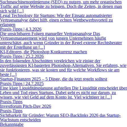
Suchmaschinenoptimierung (SEO) zu nutzen, um mehr organischen
Traffic auf seine Website zu bringen. Doch die Zeiten, in denen man
sich wild [...]
Legal Technology für Startups: Wie der Einsatz automatisierter
Vertragsanalyse dabei hilft, einen echten Wettbewerbsvorteil zu
erlangen
Praxis-Tipps | 4.3.2026
Die unsichtbaren Folgen manueller Vertragsanalyse Das
Vertragsmanagement wird von jungen Unternehmen häufig
unterschätzt, auch wenn Gründer in der Regel externe Rechtsberater
mit der Erstellung un [...]
KI-Editoren, die Photoshop Konkurrenz machen
Praxis-Tipps | 25.2.2026
In den folgenden Abschnitten vergleichen wir einige der
zuverlässigsten KI-basierten Photoshop-Alternativen. Sie erfahren, wie
sie funktionieren, was sie kosten und für welche Workflows sie am
beste [...]
Startup-Finanzen 2025 – 5 Dinge, die du jetzt regeln solltest
Praxis-Tipps | 24.7.2025
Eine klare Liquiditätsplanung aufstellen Die Liquidität entscheidet über
Leben und Tod eines Startups. Dabei geht es nicht nur darum, zu
wissen, wie viel Geld auf dem Konto ist. Viel wichtiger ist [...]
Praxis-Tipps
Investforum Pitch-Day 2026
Praxis-Tipps
Sichtbarkeit für Gründer: Warum SEO-Backlinks 2026 das Startup-
Wachstum entscheiden
Bekanntgabe