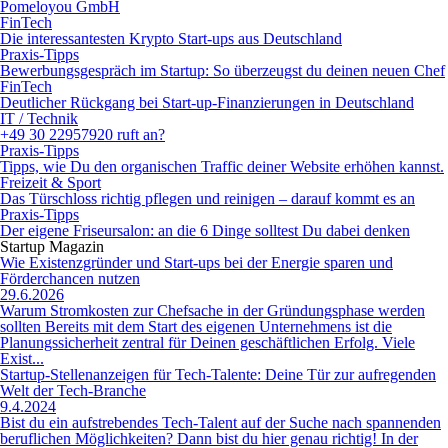
Pomeloyou GmbH
FinTech
Die interessantesten Krypto Start-ups aus Deutschland
Praxis-Tipps
Bewerbungsgespräch im Startup: So überzeugst du deinen neuen Chef
FinTech
Deutlicher Rückgang bei Start-up-Finanzierungen in Deutschland
IT / Technik
+49 30 22957920 ruft an?
Praxis-Tipps
Tipps, wie Du den organischen Traffic deiner Website erhöhen kannst.
Freizeit & Sport
Das Türschloss richtig pflegen und reinigen – darauf kommt es an
Praxis-Tipps
Der eigene Friseursalon: an die 6 Dinge solltest Du dabei denken
Startup Magazin
Wie Existenzgründer und Start-ups bei der Energie sparen und
Förderchancen nutzen
29.6.2026
Warum Stromkosten zur Chefsache in der Gründungsphase werden
sollten Bereits mit dem Start des eigenen Unternehmens ist die
Planungssicherheit zentral für Deinen geschäftlichen Erfolg. Viele
Exist...
Startup-Stellenanzeigen für Tech-Talente: Deine Tür zur aufregenden
Welt der Tech-Branche
9.4.2024
Bist du ein aufstrebendes Tech-Talent auf der Suche nach spannenden
beruflichen Möglichkeiten? Dann bist du hier genau richtig! In der