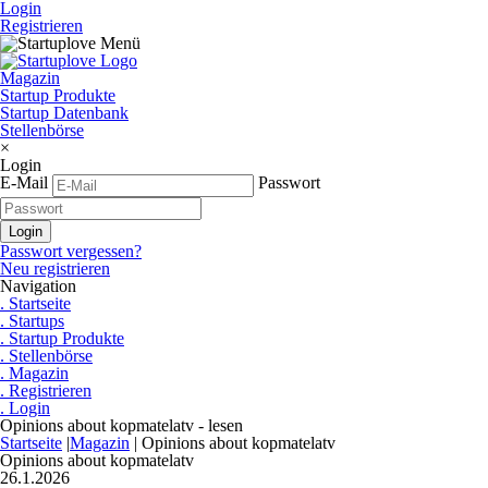
Login
Registrieren
Magazin
Startup Produkte
Startup Datenbank
Stellenbörse
×
Login
E-Mail
Passwort
Passwort vergessen?
Neu registrieren
Navigation
. Startseite
. Startups
. Startup Produkte
. Stellenbörse
. Magazin
. Registrieren
. Login
Opinions about kopmatelatv - lesen
Startseite
|
Magazin
|
Opinions about kopmatelatv
Opinions about kopmatelatv
26.1.2026