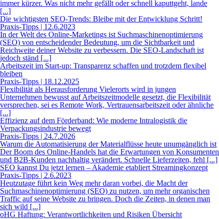
immer kürzer. Was nicht mehr gefällt oder schnell kaputtgeht, lande
[...]
Die wichtigsten SEO-Trends: Bleibe mit der Entwicklung Schritt!
Praxis-Tipps | 12.6.2023
In der Welt des Online-Marketings ist Suchmaschinenoptimierung
(SEO) von entscheidender Bedeutung, um die Sichtbarkeit und
Reichweite deiner Website zu verbessern. Die SEO-Landschaft ist
jedoch ständ [...]
Arbeitszeit im Start-up: Transparenz schaffen und trotzdem flexibel
bleiben
Praxis-Tipps | 18.12.2025
Flexibilität als Herausforderung Vielerorts wird in jungen
Unternehmen bewusst auf Arbeitszeitmodelle gesetzt, die Flexibilität
versprechen, sei es Remote Work, Vertrauensarbeitszeit oder ähnliche
[...]
Effizienz auf dem Förderband: Wie moderne Intralogistik die
Verpackungsindustrie bewegt
Praxis-Tipps | 24.7.2026
Warum die Automatisierung der Materialflüsse heute unumgänglich ist
Der Boom des Online-Handels hat die Erwartungen von Konsumenten
und B2B-Kunden nachhaltig verändert. Schnelle Lieferzeiten, fehl [...]
SEO kannst Du jetzt lernen – Akademie etabliert Streamingkonzept
Praxis-Tipps | 2.6.2023
Heutzutage führt kein Weg mehr daran vorbei, die Macht der
Suchmaschinenoptimierung (SEO) zu nutzen, um mehr organischen
Traffic auf seine Website zu bringen. Doch die Zeiten, in denen man
sich wild [...]
oHG Haftung: Verantwortlichkeiten und Risiken Übersicht