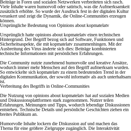
Beiträge in Foren und sozialen Netzwerken verbreiteten sich rasch.
Viele Inhalte waren humorvoll oder satirisch, was die Aufmerksamkeit
zusätzlich erhöhte. So wurde der Ausdruck fest in der digitalen Kultur
verankert und zeigt die Dynamik, die Online-Communities erzeugen
können.
Ursprüngliche Bedeutung von Opinions about kopmatelatv
Ursprünglich hatte opinions about kopmatelatv einen technischen
Hintergrund. Der Begriff bezog sich auf Software, Funktionen und
Sicherheitsaspekte, die mit kopmatelatv zusammenhingen. Mit der
Ausbreitung des Virus änderte sich dies: Beiträge kombinierten
technische Informationen mit persönlichen Erfahrungen.
Die Community nutzte zunehmend humorvolle und kreative Ansätze,
wodurch immer mehr Menschen auf den Begriff aufmerksam wurden.
So entwickelte sich kopmatelatv zu einem bedeutenden Trend in der
digitalen Kommunikation, der sowohl informativ als auch unterhaltsam
ist.
Verbreitung des Begriffs in Online-Communities
Die Nutzung von opinions about kopmatelatv hat auf sozialen Medien
und Diskussionsplattformen stark zugenommen. Nutzer teilen
Erfahrungen, Meinungen und Tipps, wodurch lebendige Diskussionen
entstehen. Technische Details und persönliche Geschichten ziehen ein
breites Publikum an.
Humorvolle Inhalte lockern die Diskussion auf und machen das
Thema für eine größere Zielgruppe zugänglich. Die Interaktivität