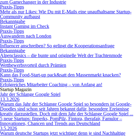
zum Gamechanger in der Industrie
Praxis-Tipps
Mehr als nur Likes: Wie Du mit E-Mails eine unaufhaltsame Startup-
Community aufbaust
Bekanntgabe
Instant Gaming im Check
Praxis-Tipps
Auswandern nach London
Praxis-Tipps
Influencer anschreiben? So gelingt die Kooperationsanfrage
Bekanntgabe
Alpenclassics – die bunte und originelle Welt der Trachtenmode
Praxis-Tipps
Wettbewerbsvorteil durch Prämien
Praxis-Tipps
Kann das Food-Start-up pack&satt den Massenmarkt knacken?
Praxis-Tipps
Erfolgreiches Mitarbeiter Coaching – von Anfang an!
Startup Magazin
Jahr der Schlange Google Spiel
13.3.2026
Warum das Jahr der Schlange Google Spiel so besonders ist Google-
Doodles sind schon seit Jahren bekannt dafür, besondere Ereignisse
kreativ darzustellen. Doch mit dem Jahr der Schlange Google Spiel ...
5 neue Startups: finperks, PomPilz, Fintora, therafair, Famulor –
Innovationen, Chancen und Trends aus Deutschland
3.5.2026
Warum deutsche Startups jetzt wichtiger denn je sind Nachhaltige