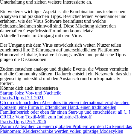
Unterhaltung und ziehen weitere Interessierte an.
Ein weiterer wichtiger Aspekt ist die Kombination aus technischen
Analysen und praktischen Tipps. Besucher lernen voneinander und
erfahren, wie der Virus Software beeinflusst und welche
Schutzmaßnahmen sinnvoll sind. Diese Mischung sichert den
dauerhaften Gesprächsstoff rund um kopmatelatv.
Aktuelle Trends im Umgang mit dem Virus
Der Umgang mit dem Virus entwickelt sich weiter. Nutzer teilen
zunehmend ihre Erfahrungen auf unterschiedlichen Plattformen.
Humorvolle Inhalte, kreative Lösungsansätze und praktische Tipps
prägen die Diskussionen.
Zudem entstehen analoge und digitale Events, die Wissen vermitteln
und die Community stärken. Dadurch entsteht ein Netzwerk, das sich
gegenseitig unterstützt und den Austausch rund um kopmatelatv
fördert.
Könnte dich auch interessieren
Startup Jobs: Vor- und Nachteile
Praxis-Tipps | 7.1.2021
Ob du dich nach dem Abschluss für einen international erfolgreichen
Konzern, eine Firma in öffentlicher Hand, einen traditionellen
Familienbetrieb oder eben für einen Start-up und entscheidest: all [...]
CRCL: Vom Textil-Müll zum Industrie-Rohstoff
Praxis-Tipps | 26.5.2026
Warum Alttextilien zu einem globalen Problem wurden Du kennst das
Phänomen: Kleiderschränke werden voller, günstige Modezyklen