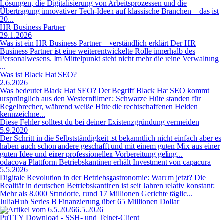
Lösungen, die Digitalisierung von Arbeitsprozessen und die
Übertragung innovativer Tech-Ideen auf klassische Branchen – das ist
20...
HR Business Partner
29.1.2026
Was ist ein HR Business Partner – verständlich erklärt Der HR
Business Partner ist eine weiterentwickelte Rolle innerhalb des
Personalwesens. Im Mittelpunkt steht nicht mehr die reine Verwaltung
...
Was ist Black Hat SEO?
2.6.2026
Was bedeutet Black Hat SEO? Der Begriff Black Hat SEO kommt
ursprünglich aus den Westernfilmen: Schwarze Hüte standen für
Regelbrecher, während weiße Hüte die rechtschaffenen Helden
kennzeichne...
Diese Fehler solltest du bei deiner Existenzgründung vermeiden
5.9.2020
Der Schritt in die Selbstständigkeit ist bekanntlich nicht einfach aber es
haben auch schon andere geschafft und mit einem guten Mix aus einer
guten Idee und einer professionellen Vorbereitung geling...
odacova Plattform Betriebskantinen erhält Investment von capacura
5.5.2026
Digitale Revolution in der Betriebsgastronomie: Warum jetzt? Die
Realität in deutschen Betriebskantinen ist seit Jahren relativ konstant:
Mehr als 8.000 Standorte, rund 17 Millionen Gerichte täglic...
JuliaHub Series B Finanzierung über 65 Millionen Dollar
6.5.2026
PuTTY Download - SSH- und Telnet-Client