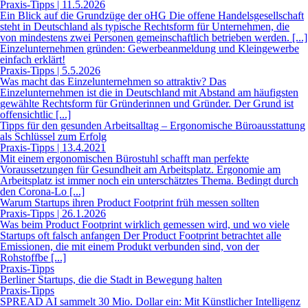
Praxis-Tipps | 11.5.2026
Ein Blick auf die Grundzüge der oHG Die offene Handelsgesellschaft
steht in Deutschland als typische Rechtsform für Unternehmen, die
von mindestens zwei Personen gemeinschaftlich betrieben werden. [...]
Einzelunternehmen gründen: Gewerbeanmeldung und Kleingewerbe
einfach erklärt!
Praxis-Tipps | 5.5.2026
Was macht das Einzelunternehmen so attraktiv? Das
Einzelunternehmen ist die in Deutschland mit Abstand am häufigsten
gewählte Rechtsform für Gründerinnen und Gründer. Der Grund ist
offensichtlic [...]
Tipps für den gesunden Arbeitsalltag – Ergonomische Büroausstattung
als Schlüssel zum Erfolg
Praxis-Tipps | 13.4.2021
Mit einem ergonomischen Bürostuhl schafft man perfekte
Voraussetzungen für Gesundheit am Arbeitsplatz. Ergonomie am
Arbeitsplatz ist immer noch ein unterschätztes Thema. Bedingt durch
den Corona-Lo [...]
Warum Startups ihren Product Footprint früh messen sollten
Praxis-Tipps | 26.1.2026
Was beim Product Footprint wirklich gemessen wird, und wo viele
Startups oft falsch anfangen Der Product Footprint betrachtet alle
Emissionen, die mit einem Produkt verbunden sind, von der
Rohstoffbe [...]
Praxis-Tipps
Berliner Startups, die die Stadt in Bewegung halten
Praxis-Tipps
SPREAD AI sammelt 30 Mio. Dollar ein: Mit Künstlicher Intelligenz