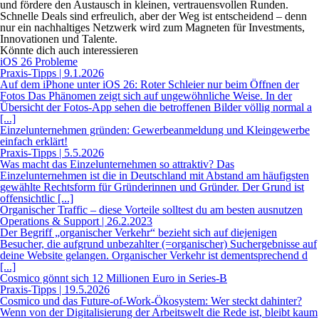
und fördere den Austausch in kleinen, vertrauensvollen Runden.
Schnelle Deals sind erfreulich, aber der Weg ist entscheidend – denn
nur ein nachhaltiges Netzwerk wird zum Magneten für Investments,
Innovationen und Talente.
Könnte dich auch interessieren
iOS 26 Probleme
Praxis-Tipps | 9.1.2026
Auf dem iPhone unter iOS 26: Roter Schleier nur beim Öffnen der
Fotos Das Phänomen zeigt sich auf ungewöhnliche Weise. In der
Übersicht der Fotos-App sehen die betroffenen Bilder völlig normal a
[...]
Einzelunternehmen gründen: Gewerbeanmeldung und Kleingewerbe
einfach erklärt!
Praxis-Tipps | 5.5.2026
Was macht das Einzelunternehmen so attraktiv? Das
Einzelunternehmen ist die in Deutschland mit Abstand am häufigsten
gewählte Rechtsform für Gründerinnen und Gründer. Der Grund ist
offensichtlic [...]
Organischer Traffic – diese Vorteile solltest du am besten ausnutzen
Operations & Support | 26.2.2023
Der Begriff „organischer Verkehr“ bezieht sich auf diejenigen
Besucher, die aufgrund unbezahlter (=organischer) Suchergebnisse auf
deine Website gelangen. Organischer Verkehr ist dementsprechend d
[...]
Cosmico gönnt sich 12 Millionen Euro in Series-B
Praxis-Tipps | 19.5.2026
Cosmico und das Future-of-Work-Ökosystem: Wer steckt dahinter?
Wenn von der Digitalisierung der Arbeitswelt die Rede ist, bleibt kaum