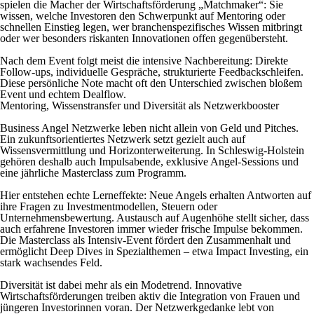
spielen die Macher der Wirtschaftsförderung „Matchmaker“: Sie
wissen, welche Investoren den Schwerpunkt auf Mentoring oder
schnellen Einstieg legen, wer branchenspezifisches Wissen mitbringt
oder wer besonders riskanten Innovationen offen gegenübersteht.
Nach dem Event folgt meist die intensive Nachbereitung: Direkte
Follow-ups, individuelle Gespräche, strukturierte Feedbackschleifen.
Diese persönliche Note macht oft den Unterschied zwischen bloßem
Event und echtem Dealflow.
Mentoring, Wissenstransfer und Diversität als Netzwerkbooster
Business Angel Netzwerke leben nicht allein von Geld und Pitches.
Ein zukunftsorientiertes Netzwerk setzt gezielt auch auf
Wissensvermittlung und Horizonterweiterung. In Schleswig-Holstein
gehören deshalb auch Impulsabende, exklusive Angel-Sessions und
eine jährliche Masterclass zum Programm.
Hier entstehen echte Lerneffekte: Neue Angels erhalten Antworten auf
ihre Fragen zu Investmentmodellen, Steuern oder
Unternehmensbewertung. Austausch auf Augenhöhe stellt sicher, dass
auch erfahrene Investoren immer wieder frische Impulse bekommen.
Die Masterclass als Intensiv-Event fördert den Zusammenhalt und
ermöglicht Deep Dives in Spezialthemen – etwa Impact Investing, ein
stark wachsendes Feld.
Diversität ist dabei mehr als ein Modetrend. Innovative
Wirtschaftsförderungen treiben aktiv die Integration von Frauen und
jüngeren Investorinnen voran. Der Netzwerkgedanke lebt von