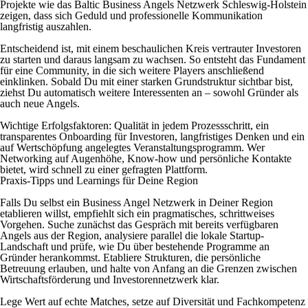
Projekte wie das Baltic Business Angels Netzwerk Schleswig-Holstein
zeigen, dass sich Geduld und professionelle Kommunikation
langfristig auszahlen.
Entscheidend ist, mit einem beschaulichen Kreis vertrauter Investoren
zu starten und daraus langsam zu wachsen. So entsteht das Fundament
für eine Community, in die sich weitere Players anschließend
einklinken. Sobald Du mit einer starken Grundstruktur sichtbar bist,
ziehst Du automatisch weitere Interessenten an – sowohl Gründer als
auch neue Angels.
Wichtige Erfolgsfaktoren: Qualität in jedem Prozessschritt, ein
transparentes Onboarding für Investoren, langfristiges Denken und ein
auf Wertschöpfung angelegtes Veranstaltungsprogramm. Wer
Networking auf Augenhöhe, Know-how und persönliche Kontakte
bietet, wird schnell zu einer gefragten Plattform.
Praxis-Tipps und Learnings für Deine Region
Falls Du selbst ein Business Angel Netzwerk in Deiner Region
etablieren willst, empfiehlt sich ein pragmatisches, schrittweises
Vorgehen. Suche zunächst das Gespräch mit bereits verfügbaren
Angels aus der Region, analysiere parallel die lokale Startup-
Landschaft und prüfe, wie Du über bestehende Programme an
Gründer herankommst. Etabliere Strukturen, die persönliche
Betreuung erlauben, und halte von Anfang an die Grenzen zwischen
Wirtschaftsförderung und Investorennetzwerk klar.
Lege Wert auf echte Matches, setze auf Diversität und Fachkompetenz