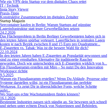
Wie ein VPN dein Startup vor dem digitalen Chaos rettet
IT / Technik
Insta Story Viewer
Praxis-Tipps
Konstruktive Zusammenarbeit im digitalen Zeitalter
Startup Magazin
Seecontainer kaufen in Berlin: Warum Startups auf günstige
Lagerinfrastruktur statt teure Gewerbeflächen setzen
24.2.2026
Das Flächenproblem in Berlin Berliner Gewerbemieten haben sich in
den letzten Jahren spürbar verteuert. Lagerflächen in zentralen Lagen
kosten je nach Bezirk zwischen 8 und 15 Euro pro Quadratmete...
E-Zigaretten vs. Tabak: Was ist die bessere Wahl für dich?
22.10.2024
In den letzten Jahren haben E-Zigaretten an Popularität gewonnen und
sind zu einer ernsthaften Alternative für traditionelle Raucher
geworden. Doch wie unterscheiden sich E-Zigaretten wirklich von h...
Ein Flussdiagramm erstellen mit Miro – So nutzt Du den Innovation
Workspace richtig
9.5.2025
Warum ein Flussdiagramm erstellen? Wenn Du Abläufe, Prozesse oder
Systeme darstellen willst, ist ein Flussdiagramm das perfekte
Werkzeug. Es zeigt Dir in übersichtlicher Form, welche Schritte
aufei...
Wo Start-ups echte Wachstumsideen finden können?
16.1.2026
Bestimmte Industrien passen sich ständig an. Sie bewegen sich schnell
und stehen unter echtem Druck von Nutzerinnen und Behörden.