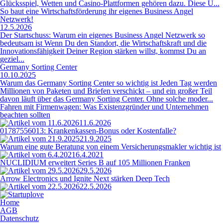
Glücksspiel, Wetten und Casino-Plattformen gehören dazu. Diese U...
So baut eine Wirtschaftsförderung ihr eigenes Business Angel
Netzwerk!
12.5.2026
Der Startschuss: Warum ein eigenes Business Angel Netzwerk so
bedeutsam ist Wenn Du den Standort, die Wirtschaftskraft und die
Innovationsfähigkeit Deiner Region stärken willst, kommst Du an
geziel...
Germany Sorting Center
10.10.2025
Warum das Germany Sorting Center so wichtig ist Jeden Tag werden
Millionen von Paketen und Briefen verschickt – und ein großer Teil
davon läuft über das Germany Sorting Center. Ohne solche moder...
Fahren mit Firmenwagen: Was Existenzgründer und Unternehmen
beachten sollten
11.6.2026
01787556013: Krankenkassen-Bonus oder Kostenfalle?
21.9.2025
Warum eine gute Beratung von einem Versicherungsmakler wichtig ist
6.4.2021
NUCLIDIUM erweitert Series B auf 105 Millionen Franken
29.5.2026
Arrow Electronics und Ignite Next stärken Deep Tech
22.5.2026
Home
AGB
Datenschutz