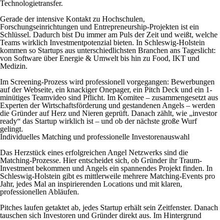
Technologietransfer.
Gerade der intensive Kontakt zu Hochschulen,
Forschungseinrichtungen und Entrepreneurship-Projekten ist ein
Schlüssel. Dadurch bist Du immer am Puls der Zeit und weißt, welche
Teams wirklich Investmentpotenzial bieten. In Schleswig-Holstein
kommen so Startups aus unterschiedlichsten Branchen ans Tageslicht:
von Software über Energie & Umwelt bis hin zu Food, IKT und
Medizin.
Im Screening-Prozess wird professionell vorgegangen: Bewerbungen
auf der Webseite, ein knackiger Onepager, ein Pitch Deck und ein 1-
minütiges Teamvideo sind Pflicht. Im Komitee – zusammengesetzt aus
Experten der Wirtschaftsförderung und gestandenen Angels – werden
die Gründer auf Herz und Nieren geprüft. Danach zählt, wie „investor
ready“ das Startup wirklich ist – und ob der nächste große Wurf
gelingt.
Individuelles Matching und professionelle Investorenauswahl
Das Herzstück eines erfolgreichen Angel Netzwerks sind die
Matching-Prozesse. Hier entscheidet sich, ob Gründer ihr Traum-
Investment bekommen und Angels ein spannendes Projekt finden. In
Schleswig-Holstein gibt es mittlerweile mehrere Matching-Events pro
Jahr, jedes Mal an inspirierenden Locations und mit klaren,
professionellen Abläufen.
Pitches laufen getaktet ab, jedes Startup erhält sein Zeitfenster. Danach
tauschen sich Investoren und Gründer direkt aus. Im Hintergrund