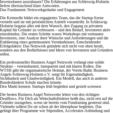
Investorinnen auszubauen? Die Erfahrungen aus Schleswig-Holstein
liefern überraschend klare Antworten.
Das Fundament: Netzwerkgedanke und Engagement
Die Keimzelle bildet ein engagiertes Team, das die Startup-Szene
versteht und sie mit persönlichem Antrieb vorantreibt. In Schleswig-
Holstein begann alles mit dem Wunsch, den Zugang zu privatem
Kapital für Gründer zu verbessern – und den Bedarf, Investoren aktiv
einzubinden. Die ersten Schritte waren Workshops mit vertrauten
Investoren, eine Analyse ihrer Wünsche und Anforderungen und die
Etablierung eines gemeinsamen Verständnisses. Entscheidender
Erfolgsfaktor: Das Netzwerk gründete sich nicht von oben herab,
sondern aus den Bedürfnissen und Ideen von Investoren und Gründern
selbst.
Ein professionelles Business Angel Netzwerk verlangt eine solide
Struktur – vereinsbasiert, transparent und mit klaren Rollen. Die
WTSH gibt die organisatorische Heimat, der Verein Baltic Business
Angels Schleswig-Holstein e.V. sorgt für Eigenständigkeit,
Sichtbarkeit und Glaubwürdigkeit. Ein Modell, das auch in anderen
Bundesländern Schule machen könnte.
Den Markt kennen: Startups früh begleiten und gezielt screenen
Die besten Business Angel Netzwerke leben von den richtigen
Dealflows. Für Dich als Wirtschaftsförderer heißt das, nicht erst auf die
Gründer zuzugehen, wenn sie bereits vom Fundraising gestresst sind.
Vielmehr solltest Du sie schon ab der Ideenphase begleiten. Das
gelingt über Programme wie Stipendien, Accelerator-Anbindung und