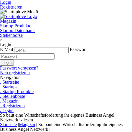
Login
Registrieren
Magazin
Startup Produkte
Startup Datenbank
Stellenbörse
×
Login
E-Mail
Passwort
Passwort vergessen?
Neu registrieren
Navigation
. Startseite
. Startups
. Startup Produkte
. Stellenbörse
. Magazin
. Registrieren
. Login
So baut eine Wirtschaftsförderung ihr eigenes Business Angel
Netzwerk! - lesen
Startseite
|
Magazin
|
So baut eine Wirtschaftsförderung ihr eigenes
Business Angel Netzwerk!