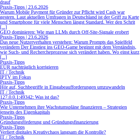
drauf
Praxis-Tipps | 23.6.2026
Warum Mobile Payment für Gründer zur Pflicht wird Cash war
gestern. Laut aktuellen Umfragen in Deutschland ist der Griff zu Karte
und Smartphone für viele Menschen längst Standard. Wer den Schrit
[...]
GEO dominieren: Wie man LLMs durch Off-Site-Signale erobert
Praxis-Tipps | 23.6.2026
Das neue Nutzerverhalten verstehen: Warum Prompts das Spielfeld
verändern Der Einstieg ins GEO-Game beginnt mit dem Verständnis,
wie Such- und Rechercheprozesse sich verändert haben. Wo einst kurz
[...]
Praxis-Tipps
EÜR nachträglich korrigieren
IT / Technik
IPTV im Fokus
Praxis-Tipps
Hör auf, Suchbegriffe in Eingabeaufforderungen umzuwandeln
IT / Technik
127.0.0.1:49342: Was ist das?
Praxis-Tipps
Wie Unternehmen ihre Wachstumspläne finanzieren – Strategien
jenseits des Eigenkapitals
Praxis-Tipps
Gründungsförderung und Gründungsfinanzierung
Praxis-Tipps
Verliert digitales Kreativchaos langsam die Kontrolle?
IT / Technik