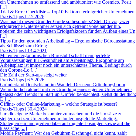
ein Unternehmen so umfassend und ambitioniert wie Cosmico. Posit
[...]
Trial & Error Checkliste – Top10 Faktoren erfolgreicher Unternehmen
Praxis-Tipps | 2.5.2026
Was macht diesen Gründer-Guide so besonders? Stell Dir vor, zwei
erfolgreiche Unternehmer setzen sich getrennt voneinander hin,
notieren die zehn wichtigsten Erfolgsfaktoren für den Aufbau eines Un
[...]
Tipps für den gesunden Arbeitsalltag – Ergonomische Büroausstattung
als Schlüssel zum Erfolg
Praxis-Tipps | 13.4.2021
Mit einem ergonomischen Bürostuhl schafft man perfekte
Voraussetzungen für Gesundheit am Arbeitsplatz. Ergonomie am
Arbeitsplatz ist immer noch ein unterschätztes Thema. Bedingt durch
den Corona-Lo [...]
Die Zahl der Start-ups steigt weiter
Praxis-Tipps | 6.5.2026
Gründerland Deutschland im Wandel: Der neue Gründungsboom
Wenn du dich aktuell mit der Gründung eines eigenen Unternehmens
befasst oder Trends im Start-up-Umfeld beobachtest, siehst du deutlich:
D [...]
Offline- oder Online-Marketing – welche Strategie ist besser?
Praxis-Tipps | 30.4.2024
Um die eigene Marke bekannter zu machen und die Umsätze zu
steigern, setzen Unternehmen mitunter ausgefeilte Marketing-
Strategien ein und greifen dabei auf digitale Lösungen sowie auf die
klassische [...]
Mobile Payment: Wer den Gebühren-Dschungel nicht kennt, zahlt