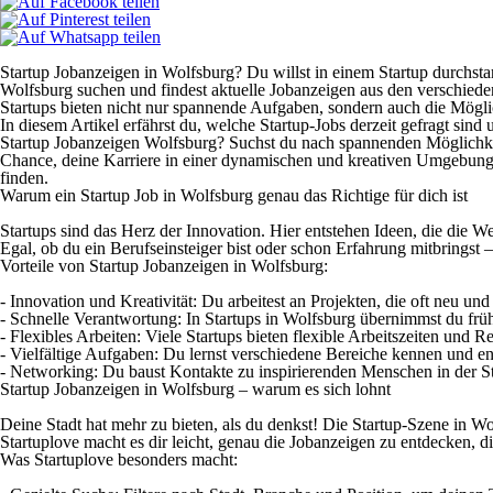
Startup Jobanzeigen in Wolfsburg? Du willst in einem Startup durchstart
Wolfsburg suchen und findest aktuelle Jobanzeigen aus den verschiede
Startups bieten nicht nur spannende Aufgaben, sondern auch die Mögl
In diesem Artikel erfährst du, welche Startup-Jobs derzeit gefragt sind
Startup Jobanzeigen Wolfsburg? Suchst du nach spannenden Möglichkeite
Chance, deine Karriere in einer dynamischen und kreativen Umgebung zu 
finden.
Warum ein Startup Job in Wolfsburg genau das Richtige für dich ist
Startups sind das Herz der Innovation. Hier entstehen Ideen, die die W
Egal, ob du ein Berufseinsteiger bist oder schon Erfahrung mitbringst – 
Vorteile von Startup Jobanzeigen in Wolfsburg:
- Innovation und Kreativität: Du arbeitest an Projekten, die oft neu und
- Schnelle Verantwortung: In Startups in Wolfsburg übernimmst du fr
- Flexibles Arbeiten: Viele Startups bieten flexible Arbeitszeiten und 
- Vielfältige Aufgaben: Du lernst verschiedene Bereiche kennen und ent
- Networking: Du baust Kontakte zu inspirierenden Menschen in der St
Startup Jobanzeigen in Wolfsburg – warum es sich lohnt
Deine Stadt hat mehr zu bieten, als du denkst! Die Startup-Szene in 
Startuplove macht es dir leicht, genau die Jobanzeigen zu entdecken, d
Was Startuplove besonders macht: