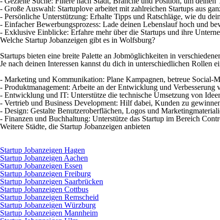
- Gezielte Suche: Filtere nach Stadt, Branche und Position, um deinen
- Große Auswahl: Startuplove arbeitet mit zahlreichen Startups aus g
- Persönliche Unterstützung: Erhalte Tipps und Ratschläge, wie du de
- Einfacher Bewerbungsprozess: Lade deinen Lebenslauf hoch und bewir
- Exklusive Einblicke: Erfahre mehr über die Startups und ihre Untern
Welche Startup Jobanzeigen gibt es in Wolfsburg?
Startups bieten eine breite Palette an Jobmöglichkeiten in verschieden
Je nach deinen Interessen kannst du dich in unterschiedlichen Rollen e
- Marketing und Kommunikation: Plane Kampagnen, betreue Social-Me
- Produktmanagement: Arbeite an der Entwicklung und Verbesserung 
- Entwicklung und IT: Unterstütze die technische Umsetzung von Idee
- Vertrieb und Business Development: Hilf dabei, Kunden zu gewinnen
- Design: Gestalte Benutzeroberflächen, Logos und Marketingmateriali
- Finanzen und Buchhaltung: Unterstütze das Startup im Bereich Cont
Weitere Städte, die Startup Jobanzeigen anbieten
Startup Jobanzeigen Hagen
Startup Jobanzeigen Aachen
Startup Jobanzeigen Essen
Startup Jobanzeigen Freiburg
Startup Jobanzeigen Saarbrücken
Startup Jobanzeigen Cottbus
Startup Jobanzeigen Remscheid
Startup Jobanzeigen Würzburg
Startup Jobanzeigen Mannheim