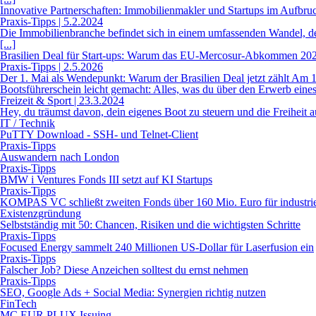
Innovative Partnerschaften: Immobilienmakler und Startups im Aufbruc
Praxis-Tipps | 5.2.2024
Die Immobilienbranche befindet sich in einem umfassenden Wandel, de
[...]
Brasilien Deal für Start-ups: Warum das EU-Mercosur-Abkommen 202
Praxis-Tipps | 2.5.2026
Der 1. Mai als Wendepunkt: Warum der Brasilien Deal jetzt zählt Am 1. 
Bootsführerschein leicht gemacht: Alles, was du über den Erwerb eine
Freizeit & Sport | 23.3.2024
Hey, du träumst davon, dein eigenes Boot zu steuern und die Freiheit 
IT / Technik
PuTTY Download - SSH- und Telnet-Client
Praxis-Tipps
Auswandern nach London
Praxis-Tipps
BMW i Ventures Fonds III setzt auf KI Startups
Praxis-Tipps
KOMPAS VC schließt zweiten Fonds über 160 Mio. Euro für industriel
Existenzgründung
Selbstständig mit 50: Chancen, Risiken und die wichtigsten Schritte
Praxis-Tipps
Focused Energy sammelt 240 Millionen US-Dollar für Laserfusion ein
Praxis-Tipps
Falscher Job? Diese Anzeichen solltest du ernst nehmen
Praxis-Tipps
SEO, Google Ads + Social Media: Synergien richtig nutzen
FinTech
MC EUR PLUX Issuing