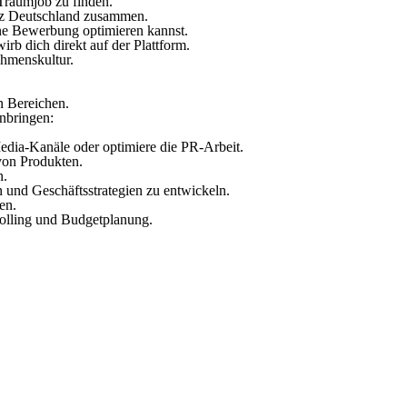
 Traumjob zu finden.
anz Deutschland zusammen.
ine Bewerbung optimieren kannst.
b dich direkt auf der Plattform.
ehmenskultur.
en Bereichen.
inbringen:
dia-Kanäle oder optimiere die PR-Arbeit.
von Produkten.
n.
 und Geschäftsstrategien zu entwickeln.
en.
rolling und Budgetplanung.