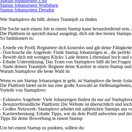
Startup Jobanzeigen Ulm
Startup Jobanzeigen Wolfsburg
Startup Jobanzeigen Dresden
Wie Startuplove dir hilft, deinen Traumjob zu finden
Die Suche nach einem Job in einem Startup kann herausfordernd sein, a
Die Plattform ist speziell darauf ausgelegt, dich mit den besten Startups
So funktioniert es:
- Erstelle ein Profil: Registriere dich kostenlos und gib deine Fähigkeit
- Durchsuche die Angebote: Finde Startup Jobanzeigen in , die perfekt 
- Bewirb dich mit wenigen Klicks: Lade deinen Lebenslauf hoch und s
- Erhalte Unterstützung: Das Team von Startuplove hilft dir bei Fragen 
- Starte deinen Traumjob: Beginne deine Karriere in einem Startup und
Warum Startuplove die beste Wahl ist
Wenn es um Startup Jobanzeigen in geht, ist Startuplove die beste Anlau
Die Plattform bietet nicht nur eine große Auswahl an Stellenangebote
Vorteile von Startuplove:
- Exklusive Angebote: Viele Jobanzeigen findest du nur auf Startuplov
- Benutzerfreundliche Plattform: Die Website ist übersichtlich und leic
- Großes Netzwerk: Startuplove arbeitet mit zahlreichen Startups aus
- Karriereberatung: Erhalte Tipps, wie du dein Profil aufwerten und d
Tipps für deine Bewerbung in einem Startup
Um bei einem Startup zu punkten, solltest du: