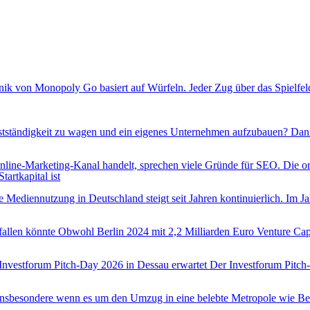
k von Monopoly Go basiert auf Würfeln. Jeder Zug über das Spielfel
bstständigkeit zu wagen und ein eigenes Unternehmen aufzubauen? Dann f
nline-Marketing-Kanal handelt, sprechen viele Gründe für SEO. Die organ
artkapital ist
e Mediennutzung in Deutschland steigt seit Jahren kontinuierlich. Im J
len könnte Obwohl Berlin 2024 mit 2,2 Milliarden Euro Venture Capital
estforum Pitch-Day 2026 in Dessau erwartet Der Investforum Pitch-Day
 insbesondere wenn es um den Umzug in eine belebte Metropole wie Be