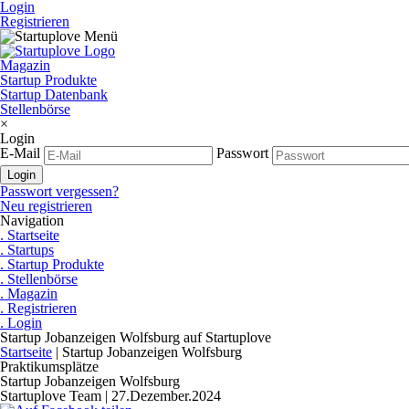
Login
Registrieren
Magazin
Startup Produkte
Startup Datenbank
Stellenbörse
×
Login
E-Mail
Passwort
Passwort vergessen?
Neu registrieren
Navigation
. Startseite
. Startups
. Startup Produkte
. Stellenbörse
. Magazin
. Registrieren
. Login
Startup Jobanzeigen Wolfsburg auf Startuplove
Startseite
|
Startup Jobanzeigen Wolfsburg
Praktikumsplätze
Startup Jobanzeigen Wolfsburg
Startuplove Team | 27.Dezember.2024