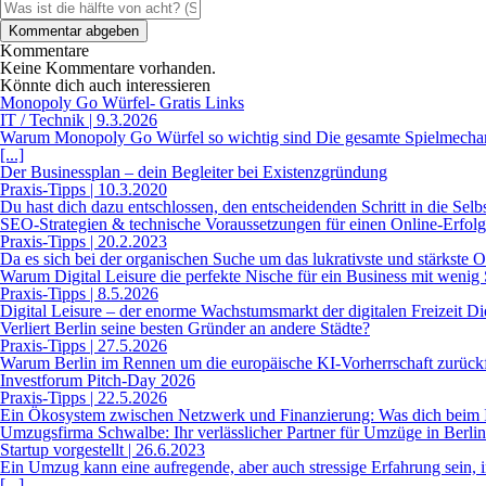
Kommentare
Keine Kommentare vorhanden.
Könnte dich auch interessieren
Monopoly Go Würfel- Gratis Links
IT / Technik | 9.3.2026
Warum Monopoly Go Würfel so wichtig sind Die gesamte Spielmechani
[...]
Der Businessplan – dein Begleiter bei Existenzgründung
Praxis-Tipps | 10.3.2020
Du hast dich dazu entschlossen, den entscheidenden Schritt in die Sel
SEO-Strategien & technische Voraussetzungen für einen Online-Erfolg
Praxis-Tipps | 20.2.2023
Da es sich bei der organischen Suche um das lukrativste und stärkste O
Warum Digital Leisure die perfekte Nische für ein Business mit wenig St
Praxis-Tipps | 8.5.2026
Digital Leisure – der enorme Wachstumsmarkt der digitalen Freizeit Di
Verliert Berlin seine besten Gründer an andere Städte?
Praxis-Tipps | 27.5.2026
Warum Berlin im Rennen um die europäische KI-Vorherrschaft zurückfal
Investforum Pitch-Day 2026
Praxis-Tipps | 22.5.2026
Ein Ökosystem zwischen Netzwerk und Finanzierung: Was dich beim Inv
Umzugsfirma Schwalbe: Ihr verlässlicher Partner für Umzüge in Berlin
Startup vorgestellt | 26.6.2023
Ein Umzug kann eine aufregende, aber auch stressige Erfahrung sein,
[...]