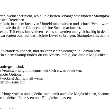
en, weißt aber nicht, wo du die besten Jobangebote findest? Startuplove
nsten Bereichen.
ichkeit, in einem kreativen Umfeld mitzuwirken und schnell Verantwo
 und wie du deine Chancen auf eine Stelle maximierst.
n, Teil eines innovativen Teams zu werden und gleichzeitig in deiner 
starten oder auf das nächste Level zu bringen. Startuplove ist dein ve
elt verändern können, und du kannst ein wichtiger Teil davon sein.
in einem Startup findest du ein Arbeitsumfeld, das dir die Möglichkeit gi
 aufregend sind.
üh Verantwortung und kannst wirklich etwas bewirken.
Remote-Optionen.
wickelst dich schnell weiter.
artup-Szene auf.
Wolfsburg wächst und gedeiht, und damit auch die Möglichkeiten, spann
ie zu deinen Interessen und Fähigkeiten passen.