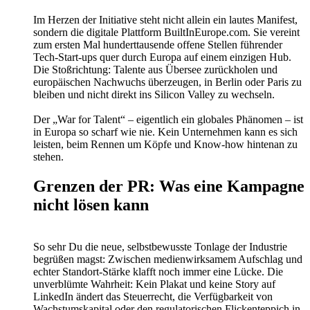
Im Herzen der Initiative steht nicht allein ein lautes Manifest,
sondern die digitale Plattform BuiltInEurope.com. Sie vereint
zum ersten Mal hunderttausende offene Stellen führender
Tech-Start-ups quer durch Europa auf einem einzigen Hub.
Die Stoßrichtung: Talente aus Übersee zurückholen und
europäischen Nachwuchs überzeugen, in Berlin oder Paris zu
bleiben und nicht direkt ins Silicon Valley zu wechseln.
Der „War for Talent“ – eigentlich ein globales Phänomen – ist
in Europa so scharf wie nie. Kein Unternehmen kann es sich
leisten, beim Rennen um Köpfe und Know-how hintenan zu
stehen.
Grenzen der PR: Was eine Kampagne
nicht lösen kann
So sehr Du die neue, selbstbewusste Tonlage der Industrie
begrüßen magst: Zwischen medienwirksamem Aufschlag und
echter Standort-Stärke klafft noch immer eine Lücke. Die
unverblümte Wahrheit: Kein Plakat und keine Story auf
LinkedIn ändert das Steuerrecht, die Verfügbarkeit von
Wachstumskapital oder den regulatorischen Flickenteppich in