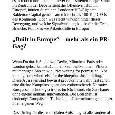
es sich doch nur um einen clever orchestrierten Image-Stunt?
Im Zentrum der Debatte steht die Offensive „Built in
Europe“, initiiert durch den Londoner VC-Giganten
Balderton Capital gemeinsam mit mehr als 100 Top-CEOs
des Kontinents. Doch was steckt wirklich hinter dieser
Bewegung, und welche Signalwirkung hat sie für die Tech-
Branche, Politik sowie Arbeitskräfte in Europa?
„Built in Europe“ – mehr als ein PR-
Gag?
Wenn Du durch Städte wie Berlin, München, Paris oder
London gehst, kannst Du ihnen kaum entkommen: Plakate
mit markigen Sätzen wie „Not waiting for permission. Not
looking somewhere else for the blueprint. Just building.“
Diese Aussagen sind bewusst provokant gewählt, fast schon
eine direkte Kampfansage an das vorherrschende Narrativ:
Europa sei technologisch stets im Rückstand, ein Zuschauer
ohne eigene radikale Innovationen. Die Botschaft ist
eindeutig: Europäische Technologie-Unternehmen gehen jetzt
ihren eigenen Weg.
Das Timing für diesen medialen Aufschlag ist alles andere als