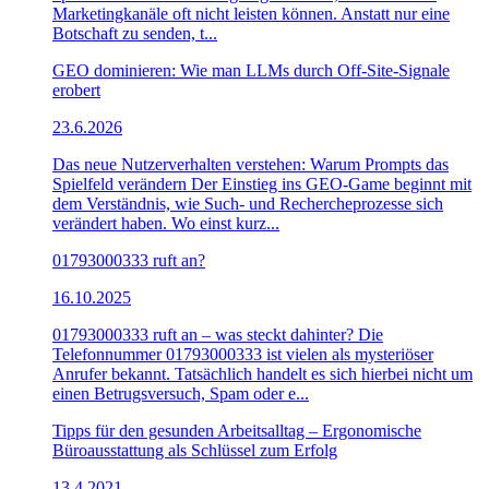
Marketingkanäle oft nicht leisten können. Anstatt nur eine
Botschaft zu senden, t...
GEO dominieren: Wie man LLMs durch Off-Site-Signale
erobert
23.6.2026
Das neue Nutzerverhalten verstehen: Warum Prompts das
Spielfeld verändern Der Einstieg ins GEO-Game beginnt mit
dem Verständnis, wie Such- und Rechercheprozesse sich
verändert haben. Wo einst kurz...
01793000333 ruft an?
16.10.2025
01793000333 ruft an – was steckt dahinter? Die
Telefonnummer 01793000333 ist vielen als mysteriöser
Anrufer bekannt. Tatsächlich handelt es sich hierbei nicht um
einen Betrugsversuch, Spam oder e...
Tipps für den gesunden Arbeitsalltag – Ergonomische
Büroausstattung als Schlüssel zum Erfolg
13.4.2021