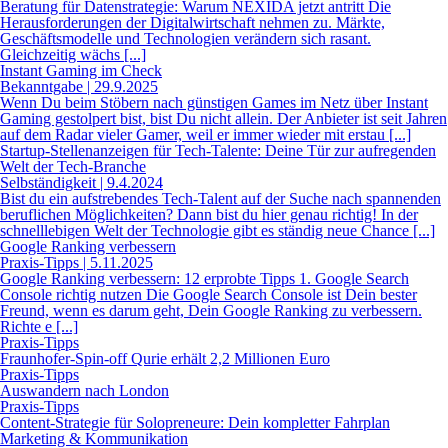
Beratung für Datenstrategie: Warum NEXIDA jetzt antritt Die
Herausforderungen der Digitalwirtschaft nehmen zu. Märkte,
Geschäftsmodelle und Technologien verändern sich rasant.
Gleichzeitig wächs [...]
Instant Gaming im Check
Bekanntgabe | 29.9.2025
Wenn Du beim Stöbern nach günstigen Games im Netz über Instant
Gaming gestolpert bist, bist Du nicht allein. Der Anbieter ist seit Jahren
auf dem Radar vieler Gamer, weil er immer wieder mit erstau [...]
Startup-Stellenanzeigen für Tech-Talente: Deine Tür zur aufregenden
Welt der Tech-Branche
Selbständigkeit | 9.4.2024
Bist du ein aufstrebendes Tech-Talent auf der Suche nach spannenden
beruflichen Möglichkeiten? Dann bist du hier genau richtig! In der
schnelllebigen Welt der Technologie gibt es ständig neue Chance [...]
Google Ranking verbessern
Praxis-Tipps | 5.11.2025
Google Ranking verbessern: 12 erprobte Tipps 1. Google Search
Console richtig nutzen Die Google Search Console ist Dein bester
Freund, wenn es darum geht, Dein Google Ranking zu verbessern.
Richte e [...]
Praxis-Tipps
Fraunhofer-Spin-off Qurie erhält 2,2 Millionen Euro
Praxis-Tipps
Auswandern nach London
Praxis-Tipps
Content-Strategie für Solopreneure: Dein kompletter Fahrplan
Marketing & Kommunikation