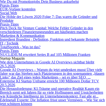
Wie Du mit Promotionjobs Dein Business ankurbelst
Praxis-Tipps
EÜR-Vorlage kostenlos
Social Web
Die Höhle der Löwen 2020 Folge 7: Das waren die Gründer und
Produkte
Praxis-Tipps
Pitch Deck für Venture Capital: Welche Fehler Gründer in den
verschiedenen Finanzierungsrunden am häufigsten machen
Marketing & Kommunikation
Ingredient Branding - Definition, Funktion und bekannte Beispiele
IT / Technik
TotalSportek - Was ist das?
Praxis-Tipps
NUCLIDIUM erweitert Series B auf 105 Millionen Franken
Startup Magazin
Wie dein Unternehmen in Google AI Overviews sichtbar bleibt
26.5.2026
Google AI Overviews – Warum du jetzt umdenken musst Über viele
Jahre war das Streben nach Platzierungen in den sogenannten „blauen
Links“ das Ziel eines jeden Marketings – sei es über SEO, ...
Enterprise KI Startup Unframe erreicht 100 Millionen Dollar TCV
20.5.2026
Die Herausforderung: KI-Träume und operative Realität Kaum ein
Bereich sorgt seit Jahren für so viele Hoffnungen und Unsicherheiten
wie Künstliche Intelligenz im Unternehmenskontext. Fast alle gr...
Edelmetall Experte: Die Inflation frisst unser Vermögen – Wie Sie sich
jetzt schützen können