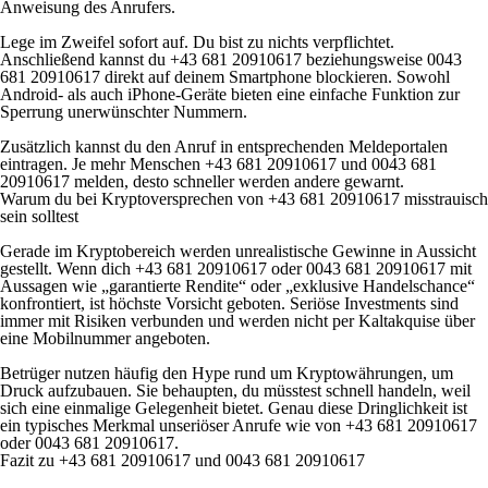
Anweisung des Anrufers.
Lege im Zweifel sofort auf. Du bist zu nichts verpflichtet.
Anschließend kannst du +43 681 20910617 beziehungsweise 0043
681 20910617 direkt auf deinem Smartphone blockieren. Sowohl
Android- als auch iPhone-Geräte bieten eine einfache Funktion zur
Sperrung unerwünschter Nummern.
Zusätzlich kannst du den Anruf in entsprechenden Meldeportalen
eintragen. Je mehr Menschen +43 681 20910617 und 0043 681
20910617 melden, desto schneller werden andere gewarnt.
Warum du bei Kryptoversprechen von +43 681 20910617 misstrauisch
sein solltest
Gerade im Kryptobereich werden unrealistische Gewinne in Aussicht
gestellt. Wenn dich +43 681 20910617 oder 0043 681 20910617 mit
Aussagen wie „garantierte Rendite“ oder „exklusive Handelschance“
konfrontiert, ist höchste Vorsicht geboten. Seriöse Investments sind
immer mit Risiken verbunden und werden nicht per Kaltakquise über
eine Mobilnummer angeboten.
Betrüger nutzen häufig den Hype rund um Kryptowährungen, um
Druck aufzubauen. Sie behaupten, du müsstest schnell handeln, weil
sich eine einmalige Gelegenheit bietet. Genau diese Dringlichkeit ist
ein typisches Merkmal unseriöser Anrufe wie von +43 681 20910617
oder 0043 681 20910617.
Fazit zu +43 681 20910617 und 0043 681 20910617