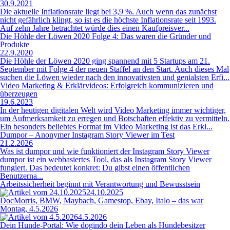
30.9.2021
Die aktuelle Inflationsrate liegt bei 3,9 %. Auch wenn das zunächst
nicht gefährlich klingt, so ist es die höchste Inflationsrate seit 1993.
Auf zehn Jahre betrachtet würde dies einen Kaufpreisver...
Die Höhle der Löwen 2020 Folge 4: Das waren die Gründer und
Produkte
22.9.2020
Die Höhle der Löwen 2020 ging spannend mit 5 Startups am 21.
September mit Folge 4 der neuen Staffel an den Start. Auch dieses Mal
suchen die Löwen wieder nach den innovativsten und genialsten Erfi...
Video Marketing & Erklärvideos: Erfolgreich kommunizieren und
überzeugen
19.6.2023
In der heutigen digitalen Welt wird Video Marketing immer wichtiger,
um Aufmerksamkeit zu erregen und Botschaften effektiv zu vermitteln.
Ein besonders beliebtes Format im Video Marketing ist das Erkl...
Dumpor – Anonymer Instagram Story Viewer im Test
21.2.2026
Was ist dumpor und wie funktioniert der Instagram Story Viewer
dumpor ist ein webbasiertes Tool, das als Instagram Story Viewer
fungiert. Das bedeutet konkret: Du gibst einen öffentlichen
Benutzerna...
Arbeitssicherheit beginnt mit Verantwortung und Bewusstsein
24.10.2025
DocMorris, BMW, Maybach, Gamestop, Ebay, Italo – das war
Montag, 4.5.2026
4.5.2026
Dein Hunde-Portal: Wie dogindo dein Leben als Hundebesitzer