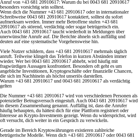
Anruf von +43 681 20910617: Warum du bei 0043 681 20910617
besonders vorsichtig sein solltest.
Wenn dich die Nummer +43 681 20910617 oder in internationaler
Schreibweise 0043 681 20910617 kontaktiert, solltest du sofort
aufmerksam werden. Immer mehr Betroffene stufen +43 681
20910617 als störend, verdächtig oder sogar betrügerisch ein.
Auch 0043 681 20910617 taucht wiederholt in Meldungen über
unerwünschte Anrufe auf. Die Berichte ähneln sich auffällig und
deuten auf eine systematische Vorgehensweise hin.
Viele Nutzer schildern, dass +43 681 20910617 mehrmals täglich
anruft. Teilweise klingelt das Telefon in kurzen Abständen immer
wieder. Wer bei 0043 681 20910617 abhebt, wird häufig mit
fragwürdigen Aussagen konfrontiert. Besonders oft geht es um
angebliche Investitionen, Kryptogeschäfte oder finanzielle Chancen,
die sich im Nachhinein als höchst unseriös darstellen.
Warum +43 681 20910617 und 0043 681 20910617 als verdächtig
gelten
Die Nummer +43 681 20910617 wird von verschiedenen Personen als
potenzieller Betrugsversuch eingestuft. Auch 0043 681 20910617 wird
in diesem Zusammenhang genannt. Auffällig ist, dass die Anrufer
häufig behaupten, du hättest dich für eine Plattform registriert oder
Interesse an Krypto-Investments gezeigt. Wenn du widersprichst, wird
oft versucht, dich weiter in ein Gespräch zu verwickeln.
Gerade im Bereich Kryptowährungen existieren zahlreiche
betrügerische Modelle. Wenn dich +43 681 20910617 oder 0043 681