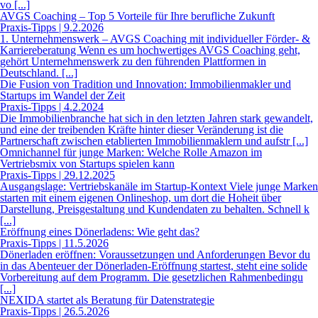
vo [...]
AVGS Coaching – Top 5 Vorteile für Ihre berufliche Zukunft
Praxis-Tipps | 9.2.2026
1. Unternehmenswerk – AVGS Coaching mit individueller Förder- &
Karriereberatung Wenn es um hochwertiges AVGS Coaching geht,
gehört Unternehmenswerk zu den führenden Plattformen in
Deutschland. [...]
Die Fusion von Tradition und Innovation: Immobilienmakler und
Startups im Wandel der Zeit
Praxis-Tipps | 4.2.2024
Die Immobilienbranche hat sich in den letzten Jahren stark gewandelt,
und eine der treibenden Kräfte hinter dieser Veränderung ist die
Partnerschaft zwischen etablierten Immobilienmaklern und aufstr [...]
Omnichannel für junge Marken: Welche Rolle Amazon im
Vertriebsmix von Startups spielen kann
Praxis-Tipps | 29.12.2025
Ausgangslage: Vertriebskanäle im Startup-Kontext Viele junge Marken
starten mit einem eigenen Onlineshop, um dort die Hoheit über
Darstellung, Preisgestaltung und Kundendaten zu behalten. Schnell k
[...]
Eröffnung eines Dönerladens: Wie geht das?
Praxis-Tipps | 11.5.2026
Dönerladen eröffnen: Voraussetzungen und Anforderungen Bevor du
in das Abenteuer der Dönerladen-Eröffnung startest, steht eine solide
Vorbereitung auf dem Programm. Die gesetzlichen Rahmenbedingu
[...]
NEXIDA startet als Beratung für Datenstrategie
Praxis-Tipps | 26.5.2026