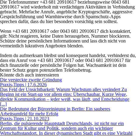
Die Telefonnummer +43 681 20910617 beziehungsweise 0043 681
20910617 wird wiederholt mit verdächtigen Aktivitäten in Verbindung
gebracht. Mehrfache Anrufe, angebliche Kryptogeschäfte, aggressive
Gesprächsführung und Warnhinweise durch Spamschutz-Apps
sprechen dafür, dass du hier besonders vorsichtig sein solltest.
Wenn +43 681 20910617 oder 0043 681 20910617 dich kontaktiert,
gilt: Nicht reagieren, keine Daten herausgeben, Nummer blockieren.
Schütze deine persönlichen Informationen und lass dich nicht von
vermeintlich lukrativen Angeboten blenden.
Indem du aufmerksam bleibst und konsequent handelst, verhinderst du,
dass ein Anruf von +43 681 20910617 oder 0043 681 20910617 für
dich finanzielle oder persönliche Folgen hat. Wachsamkeit ist dein
bester Schutz gegen potenziellen Telefonbetrug.
Könnte dich auch interessieren
Die versteckte zweite Gründung
Praxis-Tipps | 17.6.2026
Das Feld der Unsichtbarkeit: Warum Wachstum alles verändert Zu
Beginn ist ein Start-up vor allem eins: Überschaubar. Kurze Wege,
direkte Kommunikation – jeder weiß, was läuft, und Entscheidunge
[...]
Die Bedeutung der Büroreinigung in Berlin: Ein sauberes
Arbeitsumfeld für mehr Erfolg
Praxis-Tipps | 21.10.2023
Berlin, die pulsierende Hauptstadt Deutschlands, ist nicht nur ein
Zentrum für Kultur und Politik, sondern auch ein wichtiger
Wirtschaftsstandort. In dieser dynamischen Stadt gibt es eine Vielzahl