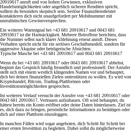
20910617 anruft und von hohen Gewinnen, exklusiven
Handelsmöglichkeiten oder angeblich sicheren Renditen spricht,
solltest du besonders skeptisch sein. Seriöse Finanzdienstleister
kontaktieren dich nicht unaufgefordert per Mobilnummer mit
unrealistischen Gewinnversprechen.
Ein weiteres Warnsignal bei +43 681 20910617 und 0043 681
20910617 ist die Hartnäckigkeit. Mehrere Betroffene berichten, dass
die Nummer selbst nach klarer Ablehnung erneut anruft. Dieses
Verhalten spricht nicht für ein seriöses Geschäftsmodell, sondern für
aggressive Akquise oder betrügerische Absichten.
Typische Masche bei +43 681 20910617 und 0043 681 20910617
Wenn du bei +43 681 20910617 oder 0043 681 20910617 abhebst,
beginnt das Gespräch häufig freundlich und professionell. Der Anrufer
stellt sich mit einem westlich klingenden Namen vor und behauptet,
dich bei deinen finanziellen Zielen unterstützen zu wollen. Es wird von
Kryptohandel, Bitcoin, Trading-Plattformen oder
Investitionsmöglichkeiten gesprochen.
Im weiteren Verlauf versucht der Anrufer von +43 681 20910617 oder
0043 681 20910617, Vertrauen aufzubauen. Oft wird behauptet, du
hättest bereits ein Konto eröffnet oder deine Daten hinterlassen. Ziel ist
es, dich dazu zu bringen, persönliche Informationen zu bestätigen oder
dich auf einer Plattform einzuloggen.
In manchen Fällen wird sogar angeboten, dich Schritt für Schritt bei
einer ersten Investition zu begleiten. Dabei sollst du möglicherweise