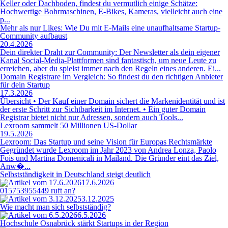
Keller oder Dachboden, findest du vermutlich einige Schätze:
Hochwertige Bohrmaschinen, E-Bikes, Kameras, vielleicht auch eine
p...
Mehr als nur Likes: Wie Du mit E-Mails eine unaufhaltsame Startup-
Community aufbaust
20.4.2026
Dein direkter Draht zur Community: Der Newsletter als dein eigener
Kanal Social-Media-Plattformen sind fantastisch, um neue Leute zu
erreichen, aber du spielst immer nach den Regeln eines anderen. Ei...
Domain Registrare im Vergleich: So findest du den richtigen Anbieter
für dein Startup
17.3.2026
Übersicht • Der Kauf einer Domain sichert die Markenidentität und ist
der erste Schritt zur Sichtbarkeit im Internet. • Ein guter Domain
Registrar bietet nicht nur Adressen, sondern auch Tools...
Lexroom sammelt 50 Millionen US-Dollar
19.5.2026
Lexroom: Das Startup und seine Vision für Europas Rechtsmärkte
Gegründet wurde Lexroom im Jahr 2023 von Andrea Lonza, Paolo
Fois und Martina Domenicali in Mailand. Die Gründer eint das Ziel,
Anw�...
Selbstständigkeit in Deutschland steigt deutlich
17.6.2026
015753955449 ruft an?
3.12.2025
Wie macht man sich selbstständig?
6.5.2026
Hochschule Osnabrück stärkt Startups in der Region