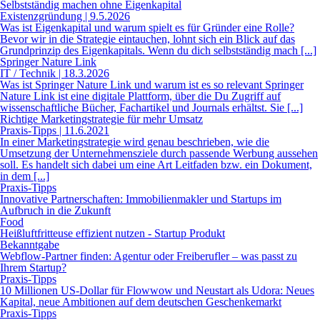
Selbstständig machen ohne Eigenkapital
Existenzgründung | 9.5.2026
Was ist Eigenkapital und warum spielt es für Gründer eine Rolle?
Bevor wir in die Strategie eintauchen, lohnt sich ein Blick auf das
Grundprinzip des Eigenkapitals. Wenn du dich selbstständig mach [...]
Springer Nature Link
IT / Technik | 18.3.2026
Was ist Springer Nature Link und warum ist es so relevant Springer
Nature Link ist eine digitale Plattform, über die Du Zugriff auf
wissenschaftliche Bücher, Fachartikel und Journals erhältst. Sie [...]
Richtige Marketingstrategie für mehr Umsatz
Praxis-Tipps | 11.6.2021
In einer Marketingstrategie wird genau beschrieben, wie die
Umsetzung der Unternehmensziele durch passende Werbung aussehen
soll. Es handelt sich dabei um eine Art Leitfaden bzw. ein Dokument,
in dem [...]
Praxis-Tipps
Innovative Partnerschaften: Immobilienmakler und Startups im
Aufbruch in die Zukunft
Food
Heißluftfritteuse effizient nutzen - Startup Produkt
Bekanntgabe
Webflow-Partner finden: Agentur oder Freiberufler – was passt zu
Ihrem Startup?
Praxis-Tipps
10 Millionen US-Dollar für Flowwow und Neustart als Udora: Neues
Kapital, neue Ambitionen auf dem deutschen Geschenkemarkt
Praxis-Tipps