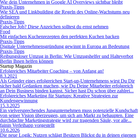
Wie dein Unternehmen in Google AI Overviews sichtbar bleibt
Praxis-Tipps
Wie SEA und Linkbuilding die Regeln des Online-Wachstums neu
definieren
Praxis-Tipps
Falscher Job? Diese Anzeichen solltest du ernst nehmen
Food
Mit einfachen Kuchenrezepten den perfekten Kuchen backen
Praxis-Tipps
Digitale Unternehmensgründung gewinnt in Europa an Bedeutung
Praxis-Tipps
Reibungsloser Umzug in Berlin: Wie Umzugshelfer und Halteverbot
Berlin Ihnen helfen können
Startup Magazin
Erfolgreiches Mitarbeiter Coaching – von Anfang an!
8.3.2021
Als Gründer eines erfolgreichen Start-up-Unternehmens wirst Du Dir
sicher bald Gedanken machen, wie Du Deine Mitarbeiter erfolgreich
an Dein Business binden kannst. Sicher hast Du schon über zahlrei...
Erfolgreiches Marketing für Startups: Kreative Strategien zur
Kundengewinnung
15.3.2025
Ein vielversprechendes Jungunternehmen muss potenzielle Kundschaft
von seiner Vision überzeugen, um sich am Markt zu behaupten. Eine
durchdachte Marketingstrategie wird zur tragenden Säule, vor alle...
fainin Verleihapp vorgestellt
10.6.2026
Die neue Logik: Nutzen schlägt Besitzen Blickst du in deinen eigenen