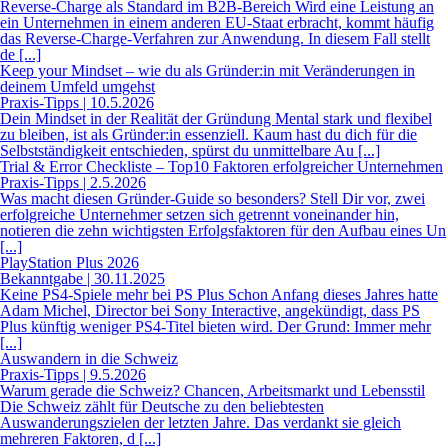
Reverse-Charge als Standard im B2B-Bereich Wird eine Leistung an
ein Unternehmen in einem anderen EU-Staat erbracht, kommt häufig
das Reverse-Charge-Verfahren zur Anwendung. In diesem Fall stellt
de [...]
Keep your Mindset – wie du als Gründer:in mit Veränderungen in
deinem Umfeld umgehst
Praxis-Tipps | 10.5.2026
Dein Mindset in der Realität der Gründung Mental stark und flexibel
zu bleiben, ist als Gründer:in essenziell. Kaum hast du dich für die
Selbstständigkeit entschieden, spürst du unmittelbare Au [...]
Trial & Error Checkliste – Top10 Faktoren erfolgreicher Unternehmen
Praxis-Tipps | 2.5.2026
Was macht diesen Gründer-Guide so besonders? Stell Dir vor, zwei
erfolgreiche Unternehmer setzen sich getrennt voneinander hin,
notieren die zehn wichtigsten Erfolgsfaktoren für den Aufbau eines Un
[...]
PlayStation Plus 2026
Bekanntgabe | 30.11.2025
Keine PS4-Spiele mehr bei PS Plus Schon Anfang dieses Jahres hatte
Adam Michel, Director bei Sony Interactive, angekündigt, dass PS
Plus künftig weniger PS4-Titel bieten wird. Der Grund: Immer mehr
[...]
Auswandern in die Schweiz
Praxis-Tipps | 9.5.2026
Warum gerade die Schweiz? Chancen, Arbeitsmarkt und Lebensstil
Die Schweiz zählt für Deutsche zu den beliebtesten
Auswanderungszielen der letzten Jahre. Das verdankt sie gleich
mehreren Faktoren, d [...]