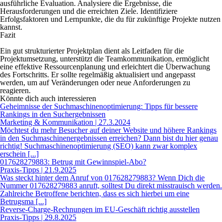
ausführliche Evaluation. Analysiere die Ergebnisse, die
Herausforderungen und die erreichten Ziele. Identifiziere
Erfolgsfaktoren und Lernpunkte, die du für zukünftige Projekte nutzen
kannst.
Fazit
Ein gut strukturierter Projektplan dient als Leitfaden für die
Projektumsetzung, unterstützt die Teamkommunikation, ermöglicht
eine effektive Ressourcenplanung und erleichtert die Überwachung
des Fortschritts. Er sollte regelmäßig aktualisiert und angepasst
werden, um auf Veränderungen oder neue Anforderungen zu
reagieren.
Könnte dich auch interessieren
Geheimnisse der Suchmaschinenoptimierung: Tipps für bessere
Rankings in den Suchergebnissen
Marketing & Kommunikation | 27.3.2024
Möchtest du mehr Besucher auf deiner Website und höhere Rankings
in den Suchmaschinenergebnissen erreichen? Dann bist du hier genau
richtig! Suchmaschinenoptimierung (SEO) kann zwar komplex
erschein [...]
017628279883: Betrug mit Gewinnspiel-Abo?
Praxis-Tipps | 21.9.2025
Was steckt hinter dem Anruf von 017628279883? Wenn Dich die
Nummer 017628279883 anruft, solltest Du direkt misstrauisch werden.
Zahlreiche Betroffene berichten, dass es sich hierbei um eine
Betrugsma [...]
Reverse-Charge-Rechnungen im EU-Geschäft richtig ausstellen
Praxis-Tipps | 29.8.2025