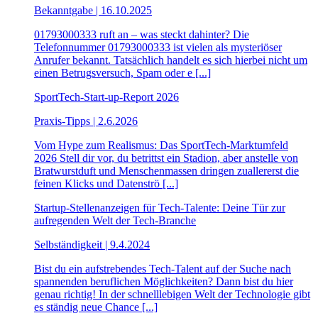
Bekanntgabe | 16.10.2025
01793000333 ruft an – was steckt dahinter? Die
Telefonnummer 01793000333 ist vielen als mysteriöser
Anrufer bekannt. Tatsächlich handelt es sich hierbei nicht um
einen Betrugsversuch, Spam oder e [...]
SportTech-Start-up-Report 2026
Praxis-Tipps | 2.6.2026
Vom Hype zum Realismus: Das SportTech-Marktumfeld
2026 Stell dir vor, du betrittst ein Stadion, aber anstelle von
Bratwurstduft und Menschenmassen dringen zuallererst die
feinen Klicks und Datenströ [...]
Startup-Stellenanzeigen für Tech-Talente: Deine Tür zur
aufregenden Welt der Tech-Branche
Selbständigkeit | 9.4.2024
Bist du ein aufstrebendes Tech-Talent auf der Suche nach
spannenden beruflichen Möglichkeiten? Dann bist du hier
genau richtig! In der schnelllebigen Welt der Technologie gibt
es ständig neue Chance [...]