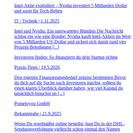
Intel-Aktie explodiert – Nvidia investiert 5 Milliarden Dollar
und sorgt für Tech-Beben
IT / Technik | 1.11.2025
Intel und Nvidia: Ein unerwartetes Bündnis Die Nachricht
schlug ein wie eine Bombe: Nvidia kauft Intel-Aktien im Wert
von 5 Milliarden US-Dollar und sichert sich damit rund vier
Prozent Beteiligung [...]
Investoren finden: So finanzierst du dein Startup richtig
Praxis-Tipps | 19.5.2026
Den eigenen Finanzierungsbedarf präzise bestimmen Bevor
du dich auf die Suche nach Investoren machst, solltest du
einen klaren Überblick darüber haben, wie viel Kapital du
tatsächlich brauchst un [...]
Pomeloyou GmbH
Bekanntgabe | 21.9.2025
Wenn Du regelmäßig online bestellst, hast Du in der DHL-
Sendungsverfolgung vielleicht schon einmal den Namen