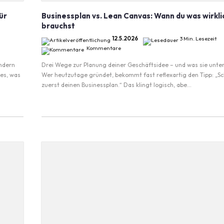
ür
Businessplan vs. Lean Canvas: Wann du was wirkli
brauchst
12.5.2026
3 Min. Lesezeit
Kommentare
ändern
Drei Wege zur Planung deiner Geschäftsidee – und was sie unte
es, was
Wer heutzutage gründet, bekommt fast reflexartig den Tipp: „Sc
zuerst deinen Businessplan.“ Das klingt logisch, abe...