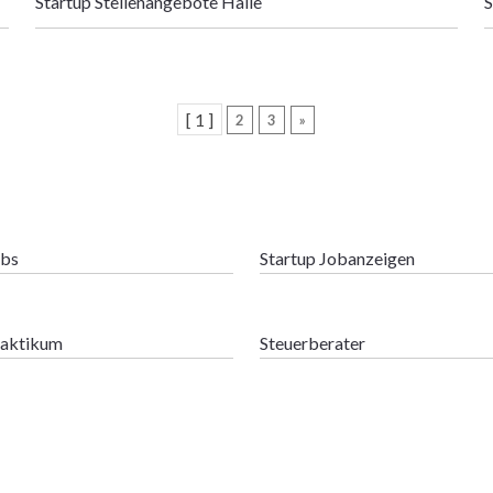
Startup Stellenangebote Halle
S
[ 1 ]
2
3
»
obs
Startup Jobanzeigen
raktikum
Steuerberater