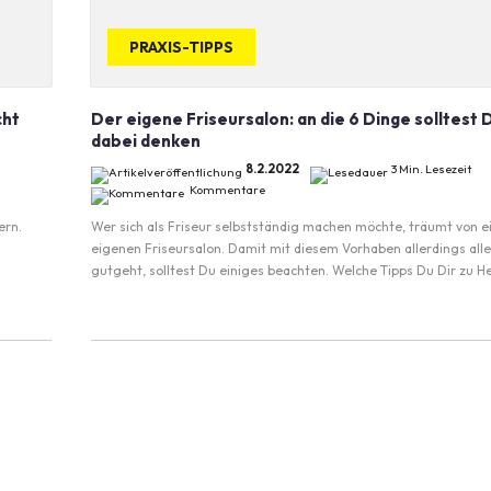
PRAXIS-TIPPS
cht
Der eigene Friseursalon: an die 6 Dinge solltest 
dabei denken
8.2.2022
3 Min. Lesezeit
Kommentare
ern.
Wer sich als Friseur selbstständig machen möchte, träumt von 
eigenen Friseursalon. Damit mit diesem Vorhaben allerdings alle
gutgeht, solltest Du einiges beachten. Welche Tipps Du Dir zu Her