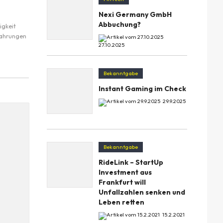
Nexi Germany GmbH
Abbuchung?
igkeit
fahrungen
27.10.2025
Bekanntgabe
Instant Gaming im Check
29.9.2025
Bekanntgabe
RideLink – StartUp
Investment aus
Frankfurt will
Unfallzahlen senken und
Leben retten
15.2.2021