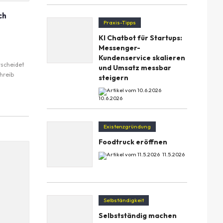
ch
Praxis-Tipps
KI Chatbot für Startups:
Messenger-
Kundenservice skalieren
rscheidet
und Umsatz messbar
hreib
steigern
10.6.2026
Existenzgründung
Foodtruck eröffnen
11.5.2026
Selbständigkeit
Selbstständig machen