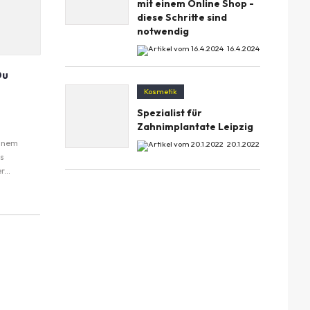
mit einem Online Shop -
diese Schritte sind
notwendig
16.4.2024
Du
Kosmetik
Spezialist für
Zahnimplantate Leipzig
einem
20.1.2022
s
...