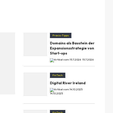
Praxis-Tipps
Domains als Baustein der
Expansionsstrategie von
Start-ups
15.7.2026
FinTech
Digital River Ireland
14.10.2025
FinTech