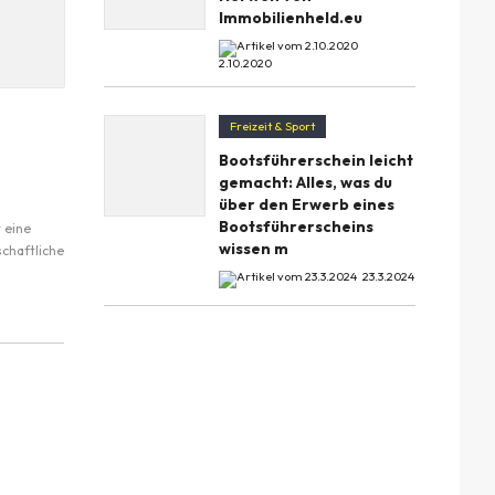
Immobilienheld.eu
2.10.2020
Freizeit & Sport
Bootsführerschein leicht
gemacht: Alles, was du
über den Erwerb eines
Bootsführerscheins
 eine
wissen m
schaftliche
23.3.2024