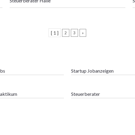
Steuerberater Halle
S
[ 1 ]
2
3
»
obs
Startup Jobanzeigen
raktikum
Steuerberater