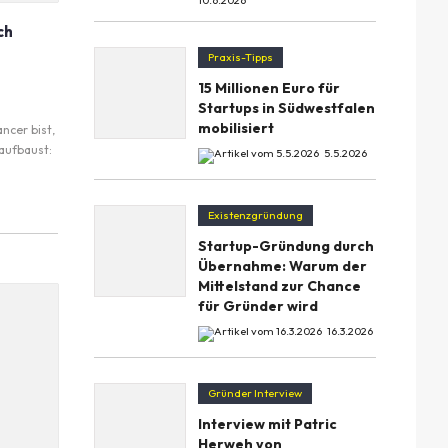
10.6.2026
ch
Praxis-Tipps
15 Millionen Euro für
Startups in Südwestfalen
mobilisiert
ancer bist,
aufbaust:
5.5.2026
Existenzgründung
Startup-Gründung durch
Übernahme: Warum der
Mittelstand zur Chance
für Gründer wird
16.3.2026
Gründer Interview
Interview mit Patric
Herweh von