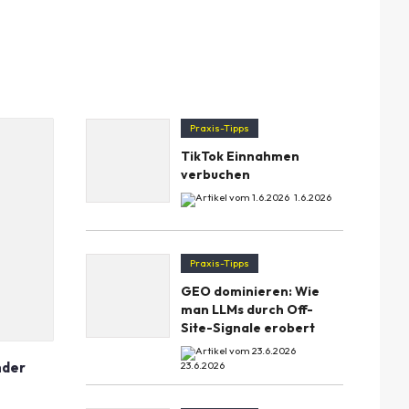
Praxis-Tipps
TikTok Einnahmen
verbuchen
1.6.2026
Praxis-Tipps
GEO dominieren: Wie
man LLMs durch Off-
Site-Signale erobert
nder
23.6.2026