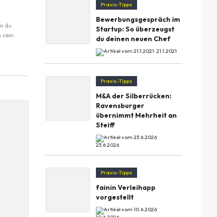
Praxis-Tipps
Bewerbungsgespräch im
n du
Startup: So überzeugst
 sein:
du deinen neuen Chef
21.1.2021
Praxis-Tipps
M&A der Silberrücken:
Ravensburger
übernimmt Mehrheit an
Steiff
23.6.2026
Praxis-Tipps
fainin Verleihapp
vorgestellt