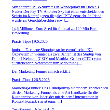
Sky enttarnt IPTV-Nutzer: Ein Wendepunkt für Dich als
Nutzer Der Pay-TV-Anbieter Sky hat einen entscheidenden
Schritt im Kampf gegen illegales IPTV gemacht. In Irland
wurde ein Gerichtsbeschluss erw [...]
14,6 Millionen Euro Seed für fonio.ai zu 120 Mio Euro
Bewertung
Praxis-Tipps | 9.6.2026
fonio.ai: Der neue Shootingstar im europäischen KI-
Ökosystem In weniger als zwei Jahren ist das Startup von
Daniel Keinrath (CEO) und Matthias Gruber (CTO) vom
aufstrebenden Newcomer zum Marktführ [...]
Der Marketing-Funnel einfach erklärt
Praxis-Tipps | 26.5.2026
Marketing-Funnel: Das Grundprinzip hinter dem Trichter Stell
dir den Marketing-Funnel als eine Art Landkarte für die
Kundenreise vor. Jeder, der mit deinem Unternehmen in
Kontakt kommt, startet ganz [...]
TotalSportek - Was ist das?