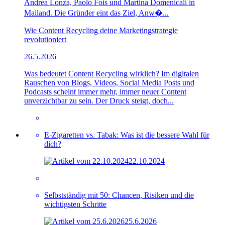
Andrea Lonza, Paolo Fois und Martina Domenicali in
Mailand. Die Gründer eint das Ziel, Anw�...
Wie Content Recycling deine Marketingstrategie
revolutioniert
26.5.2026
Was bedeutet Content Recycling wirklich? Im digitalen
Rauschen von Blogs, Videos, Social Media Posts und
Podcasts scheint immer mehr, immer neuer Content
unverzichtbar zu sein. Der Druck steigt, doch...
E-Zigaretten vs. Tabak: Was ist die bessere Wahl für
dich?
22.10.2024
Selbstständig mit 50: Chancen, Risiken und die
wichtigsten Schritte
25.6.2026