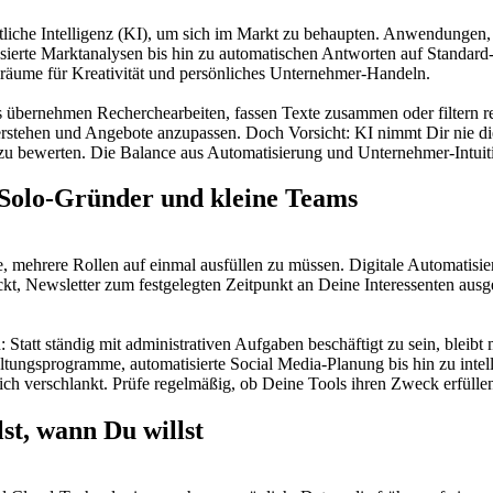
liche Intelligenz (KI), um sich im Markt zu behaupten. Anwendungen,
basierte Marktanalysen bis hin zu automatischen Antworten auf Standard
iräume für Kreativität und persönliches Unternehmer-Handeln.
s übernehmen Recherchearbeiten, fassen Texte zusammen oder filtern re
stehen und Angebote anzupassen. Doch Vorsicht: KI nimmt Dir nie die f
zu bewerten. Die Balance aus Automatisierung und Unternehmer-Intuitio
 Solo-Gründer und kleine Teams
, mehrere Rollen auf einmal ausfüllen zu müssen. Digitale Automatisi
kt, Newsletter zum festgelegten Zeitpunkt an Deine Interessenten ausge
 Statt ständig mit administrativen Aufgaben beschäftigt zu sein, bleibt
ngsprogramme, automatisierte Social Media-Planung bis hin zu intelli
lich verschlankt. Prüfe regelmäßig, ob Deine Tools ihren Zweck erfülle
st, wann Du willst