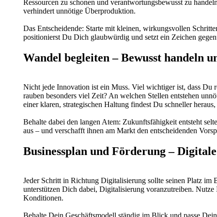
Ressourcen zu schonen und verantwortungsbewusst zu handeln.
verhindert unnötige Überproduktion.
Das Entscheidende: Starte mit kleinen, wirkungsvollen Schrit
positionierst Du Dich glaubwürdig und setzt ein Zeichen gegen
Wandel begleiten – Bewusst handeln u
Nicht jede Innovation ist ein Muss. Viel wichtiger ist, dass
rauben besonders viel Zeit? An welchen Stellen entstehen unn
einer klaren, strategischen Haltung findest Du schneller herau
Behalte dabei den langen Atem: Zukunftsfähigkeit entsteht se
aus – und verschafft ihnen am Markt den entscheidenden Vorsp
Businessplan und Förderung – Digitale
Jeder Schritt in Richtung Digitalisierung sollte seinen Platz 
unterstützen Dich dabei, Digitalisierung voranzutreiben. Nutze
Konditionen.
Behalte Dein Geschäftsmodell ständig im Blick und passe Deine