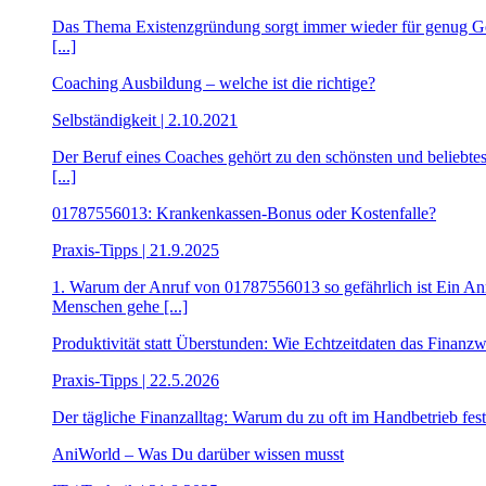
Das Thema Existenzgründung sorgt immer wieder für genug Gespr
[...]
Coaching Ausbildung – welche ist die richtige?
Selbständigkeit | 2.10.2021
Der Beruf eines Coaches gehört zu den schönsten und beliebtes
[...]
01787556013: Krankenkassen-Bonus oder Kostenfalle?
Praxis-Tipps | 21.9.2025
1. Warum der Anruf von 01787556013 so gefährlich ist Ein An
Menschen gehe [...]
Produktivität statt Überstunden: Wie Echtzeitdaten das Finan
Praxis-Tipps | 22.5.2026
Der tägliche Finanzalltag: Warum du zu oft im Handbetrieb festh
AniWorld – Was Du darüber wissen musst