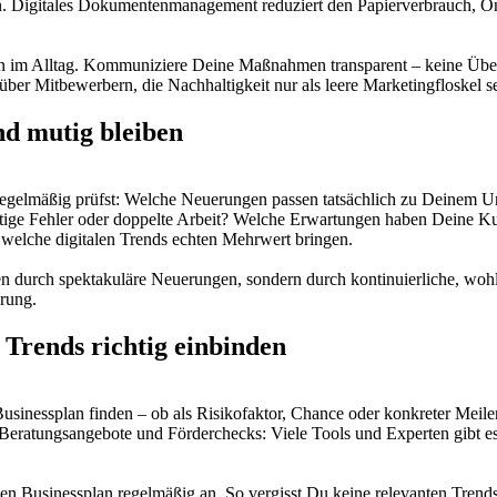
 Digitales Dokumentenmanagement reduziert den Papierverbrauch, Onl
ten im Alltag. Kommuniziere Deine Maßnahmen transparent – keine Übe
über Mitbewerbern, die Nachhaltigkeit nur als leere Marketingfloskel s
nd mutig bleiben
 Du regelmäßig prüfst: Welche Neuerungen passen tatsächlich zu Deinem
ötige Fehler oder doppelte Arbeit? Welche Erwartungen haben Deine K
s, welche digitalen Trends echten Mehrwert bringen.
lten durch spektakuläre Neuerungen, sondern durch kontinuierliche, w
rung.
 Trends richtig einbinden
im Businessplan finden – ob als Risikofaktor, Chance oder konkreter Me
 Beratungsangebote und Förderchecks: Viele Tools und Experten gibt es
n Businessplan regelmäßig an. So vergisst Du keine relevanten Trends