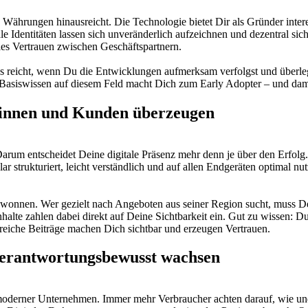
tale Währungen hinausreicht. Die Technologie bietet Dir als Gründer int
le Identitäten lassen sich unveränderlich aufzeichnen und dezentral si
les Vertrauen zwischen Geschäftspartnern.
Es reicht, wenn Du die Entwicklungen aufmerksam verfolgst und überle
n Basiswissen auf diesem Feld macht Dich zum Early Adopter – und dam
ewinnen und Kunden überzeugen
arum entscheidet Deine digitale Präsenz mehr denn je über den Erfolg.
lar strukturiert, leicht verständlich und auf allen Endgeräten optimal nu
onnen. Wer gezielt nach Angeboten aus seiner Region sucht, muss Dei
Inhalte zahlen dabei direkt auf Deine Sichtbarkeit ein. Gut zu wissen: 
eiche Beiträge machen Dich sichtbar und erzeugen Vertrauen.
d verantwortungsbewusst wachsen
l moderner Unternehmen. Immer mehr Verbraucher achten darauf, wie und