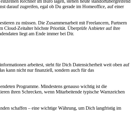
einzelnen Rechner im Büro lagen, stehen heute standortübergreifend
nst darauf zugreifen, egal ob Du gerade im Homeoffice, auf einer
estieren zu müssen. Die Zusammenarbeit mit Freelancern, Partnern
im Cloud-Zeitalter höchste Priorität. Überprüfe Anbieter auf ihre
ndendaten liegt am Ende immer bei Dir.
ormationen arbeitest, steht für Dich Datensicherheit weit oben auf
 kann nicht nur finanziell, sondern auch für das
rwendeten Programme. Mindestens genauso wichtig ist die
lieren ihren Schrecken, wenn Mitarbeitende typische Warnzeichen
nden schaffen – eine wichtige Währung, um Dich langfristig im