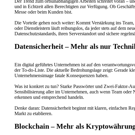
Der Trend zum ortsunabhängigen Arbeiten schreitet voran – un
und in Echtzeit allen Berechtigten zur Verfügung. Ob Geschäft
Messe oder beim Kunden bist.
Die Vorteile gehen noch weiter: Kommt Verstärkung ins Team, 
oder Dienstleistern läuft reibungslos, da jeder stets auf dem ne
Datenschutzstandards, ihren Serverstandort und sichere regel
Datensicherheit – Mehr als nur Techn
Ein digital geführtes Unternehmen ist auf den verantwortungsv
der To-do-Liste. Die aktuelle Bedrohungslage zeigt: Gerade kl
Unternehmensimage fatale Konsequenzen haben.
Was ist konkret zu tun? Starke Passwörter und Zwei-Faktor-Aut
Sensibilisierung aller im Unternehmen, auch wenn Team oder N
erkennen und entsprechend handeln.
Denke daran: Datensicherheit beginnt mit klaren, einfachen R
Markt zu etablieren.
Blockchain – Mehr als Kryptowährung