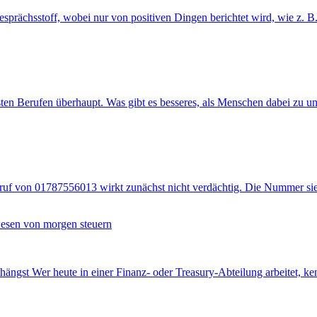
ächsstoff, wobei nur von positiven Dingen berichtet wird, wie z. B. 
ten Berufen überhaupt. Was gibt es besseres, als Menschen dabei zu un
ruf von 01787556013 wirkt zunächst nicht verdächtig. Die Nummer si
zwesen von morgen steuern
ängst Wer heute in einer Finanz- oder Treasury-Abteilung arbeitet, kenn