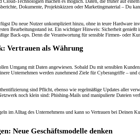
d Cloud-Technologien machen es möglich. Daten, die früher auf einem 
sberichte, Dokumente, Projektskizzen oder Marketingmaterial – Du kan
fügst Du neue Nutzer unkompliziert hinzu, ohne in teure Hardware inv
uesten Bearbeitungsstand ist. Ein wichtiger Hinweis: Sicherheit genießt 
mäßige Back-ups. Denn die Verantwortung für sensible Firmen- oder Ku
ik: Vertrauen als Währung
ollen Umgang mit Daten angewiesen. Sobald Du mit sensiblen Kundeninf
einere Unternehmen werden zunehmend Ziele für Cyberangriffe – und das
hentifizierung sind Pflicht, ebenso wie regelmäßige Updates aller ve
etzwerk noch klein sind: Phishing-Mails und manipulierte Dateien ver
egeln im Alltag des Unternehmens und kann so Vertrauen bei Deinen Ku
en: Neue Geschäftsmodelle denken