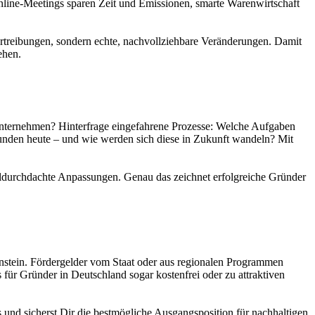
ine-Meetings sparen Zeit und Emissionen, smarte Warenwirtschaft
rtreibungen, sondern echte, nachvollziehbare Veränderungen. Damit
ehen.
 Unternehmen? Hinterfrage eingefahrene Prozesse: Welche Aufgaben
unden heute – und wie werden sich diese in Zukunft wandeln? Mit
ohldurchdachte Anpassungen. Genau das zeichnet erfolgreiche Gründer
ilenstein. Fördergelder vom Staat oder aus regionalen Programmen
 für Gründer in Deutschland sogar kostenfrei oder zu attraktiven
 und sicherst Dir die bestmögliche Ausgangsposition für nachhaltigen