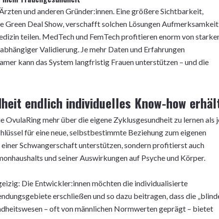
Ärzten und anderen Gründer:innen. Eine größere Sichtbarkeit,
he Green Deal Show, verschafft solchen Lösungen Aufmerksamkeit
edizin teilen. MedTech und FemTech profitieren enorm von starke
abhängiger Validierung. Je mehr Daten und Erfahrungen
mer kann das System langfristig Frauen unterstützen – und die
heit endlich individuelles Know-how erhäl
e OvulaRing mehr über die eigene Zyklusgesundheit zu lernen als j
chlüssel für eine neue, selbstbestimmte Beziehung zum eigenen
 einer Schwangerschaft unterstützen, sondern profitierst auch
rmonhaushalts und seiner Auswirkungen auf Psyche und Körper.
geizig: Die Entwickler:innen möchten die individualisierte
endungsgebiete erschließen und so dazu beitragen, dass die „blind
ndheitswesen – oft von männlichen Normwerten geprägt – bietet