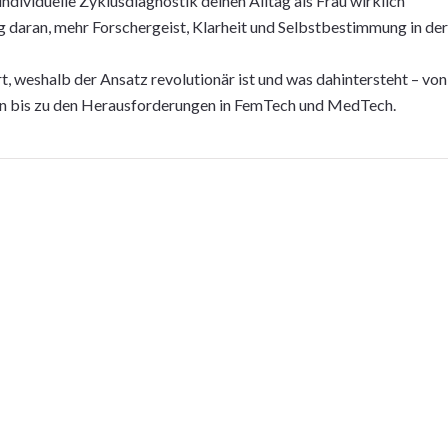
ndividuelle Zyklusdiagnostik deinen Alltag als Frau wirklich
 daran, mehr Forschergeist, Klarheit und Selbstbestimmung in der
rt, weshalb der Ansatz revolutionär ist und was dahintersteht – von
en bis zu den Herausforderungen in FemTech und MedTech.