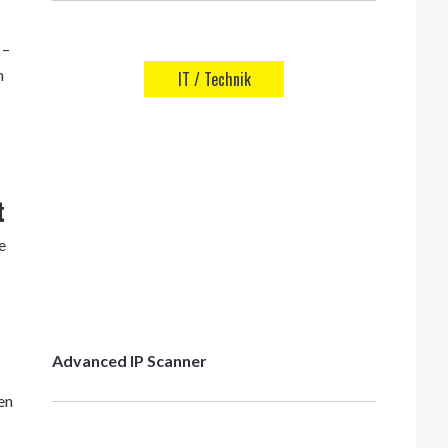
 –
n
IT / Technik
t
e
Advanced IP Scanner
en