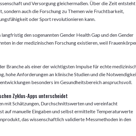
Wissenschaft und Versorgung gleichermaßen. Über die Zeit entsteht
ilft, sondern auch die Forschung zu Themen wie Fruchtbarkeit,
ngsfähigkeit oder Sport revolutionieren kann.
um langfristig den sogenannten Gender Health Gap und den Gender
ehnten in der medizinischen Forschung existieren, weil Frauenkörpe
der Branche als einer der wichtigsten Impulse für echte medizinisc
ung, hohe Anforderungen an klinische Studien und die Notwendigkei
entwicklungen besonders im Gesundheitsbereich anspruchsvoll.
ischen Zyklus-Apps unterscheidet
en mit Schätzungen, Durchschnittswerten und vereinfacht
st auf manuelle Eingaben und selbst ermittelte Temperaturwerte
zinprodukt, das wissenschaftlich validierte Messmethoden in den