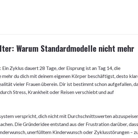
talter: Warum Standardmodelle nicht mehr
Ein Zyklus dauert 28 Tage, der Eisprung ist an Tag 14, die
e mehr du dich mit deinem eigenen Körper beschäftigst, desto klar
alität vieler Frauen überein. Dir ist bestimmt schon aufgefallen, d
 durch Stress, Krankheit oder Reisen verschiebt und auf
system verspricht, dich nicht mit Durchschnittswerten abzuspeisen
machen. Die Gründeridee entstand aus der Frustration darüber, das
inderwunsch, unerfülltem Kinderwunsch oder Zyklusstörungen – z