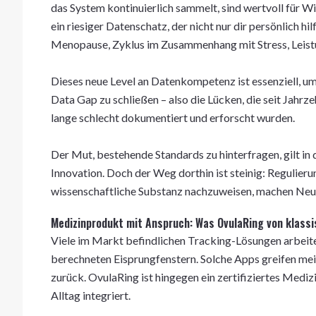
das System kontinuierlich sammelt, sind wertvoll für 
ein riesiger Datenschatz, der nicht nur dir persönlich h
Menopause, Zyklus im Zusammenhang mit Stress, Leistu
Dieses neue Level an Datenkompetenz ist essenziell, 
Data Gap zu schließen – also die Lücken, die seit Jahrz
lange schlecht dokumentiert und erforscht wurden.
Der Mut, bestehende Standards zu hinterfragen, gilt in 
Innovation. Doch der Weg dorthin ist steinig: Regulier
wissenschaftliche Substanz nachzuweisen, machen Neu
Medizinprodukt mit Anspruch: Was OvulaRing von klass
Viele im Markt befindlichen Tracking-Lösungen arbeit
berechneten Eisprungfenstern. Solche Apps greifen mei
zurück. OvulaRing ist hingegen ein zertifiziertes Medi
Alltag integriert.