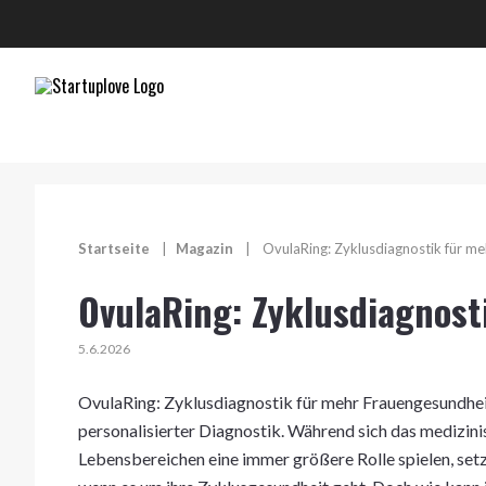
Startseite
|
Magazin
|
OvulaRing: Zyklusdiagnostik für m
OvulaRing: Zyklusdiagnost
5.6.2026
OvulaRing: Zyklusdiagnostik für mehr Frauengesundhei
personalisierter Diagnostik. Während sich das medizini
Lebensbereichen eine immer größere Rolle spielen, set