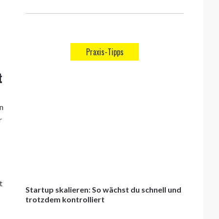
Praxis-Tipps
t
en
r
t
Startup skalieren: So wächst du schnell und
trotzdem kontrolliert