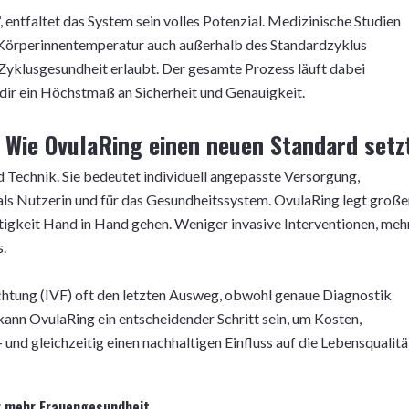
, entfaltet das System sein volles Potenzial. Medizinische Studien
 Körperinnentemperatur auch außerhalb des Standardzyklus
 Zyklusgesundheit erlaubt. Der gesamte Prozess läuft dabei
 dir ein Höchstmaß an Sicherheit und Genauigkeit.
: Wie OvulaRing einen neuen Standard setz
d Technik. Sie bedeutet individuell angepasste Versorgung,
 als Nutzerin und für das Gesundheitssystem. OvulaRing legt groß
gkeit Hand in Hand gehen. Weniger invasive Interventionen, meh
.
ruchtung (IVF) oft den letzten Ausweg, obwohl genaue Diagnostik
ann OvulaRing ein entscheidender Schritt sein, um Kosten,
und gleichzeitig einen nachhaltigen Einfluss auf die Lebensqualitä
ür mehr Frauengesundheit