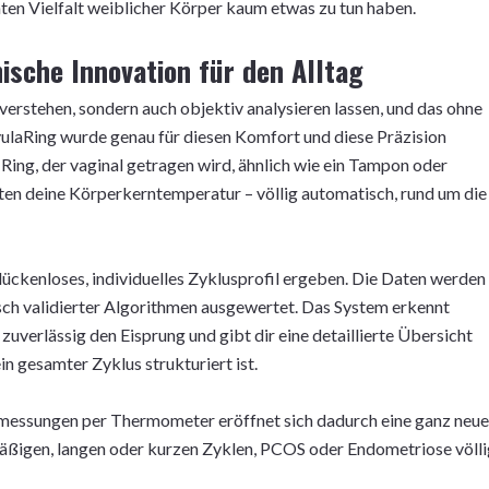
hten Vielfalt weiblicher Körper kaum etwas zu tun haben.
ische Innovation für den Alltag
r verstehen, sondern auch objektiv analysieren lassen, und das ohne
laRing wurde genau für diesen Komfort und diese Präzision
 Ring, der vaginal getragen wird, ähnlich wie ein Tampon oder
uten deine Körperkerntemperatur – völlig automatisch, rund um die
 lückenloses, individuelles Zyklusprofil ergeben. Die Daten werden
sch validierter Algorithmen ausgewertet. Das System erkennt
zuverlässig den Eisprung und gibt dir eine detaillierte Übersicht
n gesamter Zyklus strukturiert ist.
essungen per Thermometer eröffnet sich dadurch eine ganz neue
mäßigen, langen oder kurzen Zyklen, PCOS oder Endometriose völli