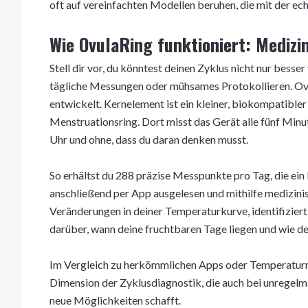
oft auf vereinfachten Modellen beruhen, die mit der ec
Wie OvulaRing funktioniert: Medizin
Stell dir vor, du könntest deinen Zyklus nicht nur besse
tägliche Messungen oder mühsames Protokollieren. Ovu
entwickelt. Kernelement ist ein kleiner, biokompatibler
Menstruationsring. Dort misst das Gerät alle fünf Min
Uhr und ohne, dass du daran denken musst.
So erhältst du 288 präzise Messpunkte pro Tag, die ein
anschließend per App ausgelesen und mithilfe medizini
Veränderungen in deiner Temperaturkurve, identifiziert 
darüber, wann deine fruchtbaren Tage liegen und wie dei
Im Vergleich zu herkömmlichen Apps oder Temperaturm
Dimension der Zyklusdiagnostik, die auch bei unregel
neue Möglichkeiten schafft.