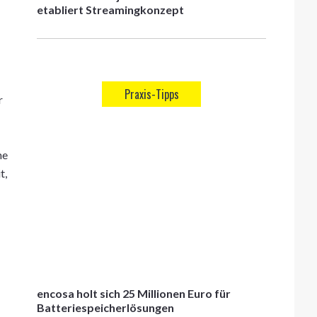
etabliert Streamingkonzept
Praxis-Tipps
r
he
t,
encosa holt sich 25 Millionen Euro für
Batteriespeicherlösungen