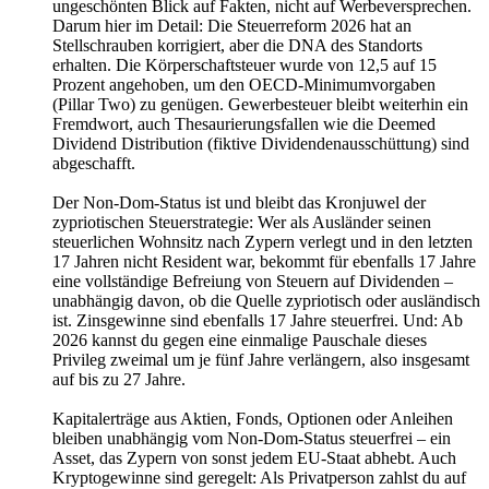
ungeschönten Blick auf Fakten, nicht auf Werbeversprechen.
Darum hier im Detail: Die Steuerreform 2026 hat an
Stellschrauben korrigiert, aber die DNA des Standorts
erhalten. Die Körperschaftsteuer wurde von 12,5 auf 15
Prozent angehoben, um den OECD-Minimumvorgaben
(Pillar Two) zu genügen. Gewerbesteuer bleibt weiterhin ein
Fremdwort, auch Thesaurierungsfallen wie die Deemed
Dividend Distribution (fiktive Dividendenausschüttung) sind
abgeschafft.
Der Non-Dom-Status ist und bleibt das Kronjuwel der
zypriotischen Steuerstrategie: Wer als Ausländer seinen
steuerlichen Wohnsitz nach Zypern verlegt und in den letzten
17 Jahren nicht Resident war, bekommt für ebenfalls 17 Jahre
eine vollständige Befreiung von Steuern auf Dividenden –
unabhängig davon, ob die Quelle zypriotisch oder ausländisch
ist. Zinsgewinne sind ebenfalls 17 Jahre steuerfrei. Und: Ab
2026 kannst du gegen eine einmalige Pauschale dieses
Privileg zweimal um je fünf Jahre verlängern, also insgesamt
auf bis zu 27 Jahre.
Kapitalerträge aus Aktien, Fonds, Optionen oder Anleihen
bleiben unabhängig vom Non-Dom-Status steuerfrei – ein
Asset, das Zypern von sonst jedem EU-Staat abhebt. Auch
Kryptogewinne sind geregelt: Als Privatperson zahlst du auf