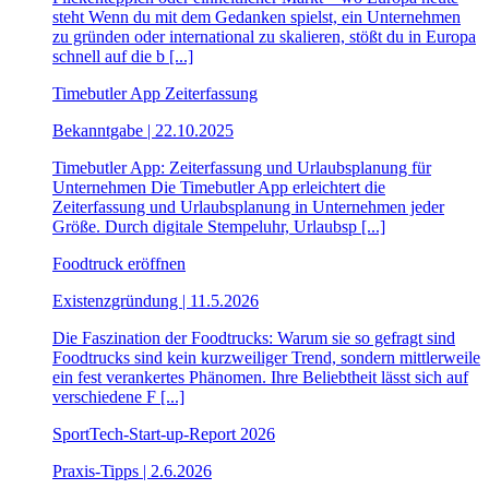
steht Wenn du mit dem Gedanken spielst, ein Unternehmen
zu gründen oder international zu skalieren, stößt du in Europa
schnell auf die b [...]
Timebutler App Zeiterfassung
Bekanntgabe | 22.10.2025
Timebutler App: Zeiterfassung und Urlaubsplanung für
Unternehmen Die Timebutler App erleichtert die
Zeiterfassung und Urlaubsplanung in Unternehmen jeder
Größe. Durch digitale Stempeluhr, Urlaubsp [...]
Foodtruck eröffnen
Existenzgründung | 11.5.2026
Die Faszination der Foodtrucks: Warum sie so gefragt sind
Foodtrucks sind kein kurzweiliger Trend, sondern mittlerweile
ein fest verankertes Phänomen. Ihre Beliebtheit lässt sich auf
verschiedene F [...]
SportTech-Start-up-Report 2026
Praxis-Tipps | 2.6.2026