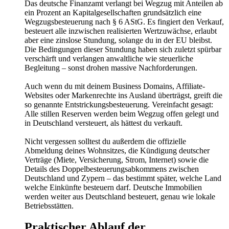
Das deutsche Finanzamt verlangt bei Wegzug mit Anteilen ab
ein Prozent an Kapitalgesellschaften grundsätzlich eine
Wegzugsbesteuerung nach § 6 AStG. Es fingiert den Verkauf,
besteuert alle inzwischen realisierten Wertzuwächse, erlaubt
aber eine zinslose Stundung, solange du in der EU bleibst.
Die Bedingungen dieser Stundung haben sich zuletzt spürbar
verschärft und verlangen anwaltliche wie steuerliche
Begleitung – sonst drohen massive Nachforderungen.
Auch wenn du mit deinem Business Domains, Affiliate-
Websites oder Markenrechte ins Ausland überträgst, greift die
so genannte Entstrickungsbesteuerung. Vereinfacht gesagt:
Alle stillen Reserven werden beim Wegzug offen gelegt und
in Deutschland versteuert, als hättest du verkauft.
Nicht vergessen solltest du außerdem die offizielle
Abmeldung deines Wohnsitzes, die Kündigung deutscher
Verträge (Miete, Versicherung, Strom, Internet) sowie die
Details des Doppelbesteuerungsabkommens zwischen
Deutschland und Zypern – das bestimmt später, welche Land
welche Einkünfte besteuern darf. Deutsche Immobilien
werden weiter aus Deutschland besteuert, genau wie lokale
Betriebsstätten.
Praktischer Ablauf der