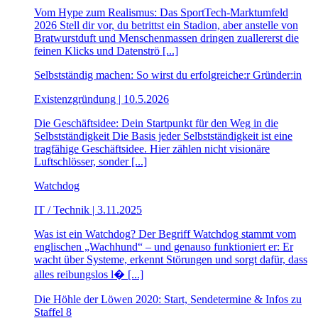
Vom Hype zum Realismus: Das SportTech-Marktumfeld
2026 Stell dir vor, du betrittst ein Stadion, aber anstelle von
Bratwurstduft und Menschenmassen dringen zuallererst die
feinen Klicks und Datenströ [...]
Selbstständig machen: So wirst du erfolgreiche:r Gründer:in
Existenzgründung | 10.5.2026
Die Geschäftsidee: Dein Startpunkt für den Weg in die
Selbstständigkeit Die Basis jeder Selbstständigkeit ist eine
tragfähige Geschäftsidee. Hier zählen nicht visionäre
Luftschlösser, sonder [...]
Watchdog
IT / Technik | 3.11.2025
Was ist ein Watchdog? Der Begriff Watchdog stammt vom
englischen „Wachhund“ – und genauso funktioniert er: Er
wacht über Systeme, erkennt Störungen und sorgt dafür, dass
alles reibungslos l� [...]
Die Höhle der Löwen 2020: Start, Sendetermine & Infos zu
Staffel 8