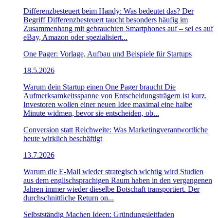
Differenzbesteuert beim Handy: Was bedeutet das? Der
Begriff Differenzbesteuert taucht besonders häufig im
Zusammenhang mit gebrauchten Smartphones auf – sei es auf
eBay, Amazon oder spezialisiert...
One Pager: Vorlage, Aufbau und Beispiele für Startups
18.5.2026
Warum dein Startup einen One Pager braucht Die
Aufmerksamkeitsspanne von Entscheidungsträgern ist kurz.
Investoren wollen einer neuen Idee maximal eine halbe
Minute widmen, bevor sie entscheiden, ob...
Conversion statt Reichweite: Was Marketingverantwortliche
heute wirklich beschäftigt
13.7.2026
Warum die E-Mail wieder strategisch wichtig wird Studien
aus dem englischsprachigen Raum haben in den vergangenen
Jahren immer wieder dieselbe Botschaft transportiert. Der
durchschnittliche Return on...
Selbstständig Machen Ideen: Gründungsleitfaden