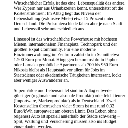
Wirtschaftlicher Erfolg ist das eine, Lebensqualität das andere.
Wer Zypern nur aus Urlaubszeiten kennt, unterschätzt oft die
Kostenstrukturen: Im Alltag liegt das Niveau der
Lebenshaltung (exklusive Miete) etwa 15 Prozent unter
Deutschland. Die Preisunterschiede fallen aber je nach Stadt
und Lebensstil sehr unterschiedlich aus.
Limassol ist das wirtschaftliche Powerhouse mit höchsten
Mieten, internationalem Finanzplatz, Technopark und der
größten Expat-Community. Für eine moderne
Einzimmerwohnung im Zentrum zahlst du im Schnitt etwa
1.500 Euro pro Monat. Hingegen bekommst du in Paphos
oder Larnaka gemütliche Apartments ab 700 bis 950 Euro.
Nikosia bleibt als Hauptstadt vor allem für Jobs im
Staatsdienst oder akademische Tätigkeiten interessant, lockt
aber weniger Auswanderer an.
Supermärkte und Lebensmittel sind im Alltag entweder
günstiger (regionale und saisonale Produkte) oder leicht teurer
(Importware, Markenprodukte) als in Deutschland. Zwei
Kostenstellen überraschen viele: Strom ist mit rund 0,32
Euro/kWh europaweit am oberen Limit. Das Leben ohne
(eigenes) Auto ist speziell außerhalb der Städte schwierig –
Sprit, Wartung und Versicherung müssen also ins Budget
eingeplanten werden.