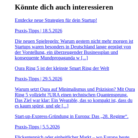
Könnte dich auch interessieren
Entdecke neue Strategien für dein Startup!
Praxis-Tipps | 18.5.2026
Die neuen Spielregeln: Warum gestern nicht mehr morgen ist
Startups waren besonders in Deutschland lange geprägt von
der Vorstellung, ein überzeugender Businessplan und
konsequente Mundpropaganda w [...]
Oura Ring 5 ist der kleinste Smart Ring der Welt
Praxis-Tipps | 29.5.2026
Warum setzt Oura auf Minimalismus und Präzision? Mit Oura
Ring 5 vollzieht ?URA einen technischen Quantensprung.
Das Ziel war klar: Ein Wearable, das so kompakt ist, dass du
es kaum spürst, und gle [...]
Start-up-Express-Gründung in Europa: Das „28. Regime“.
Praxis-Tipps | 5.5.2026
Flickenteppich oder einheitlicher Markt – wo Europa heute